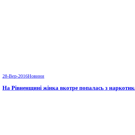
28-Вер-2016
Новини
На Рівненщині жінка вкотре попалась з наркоти