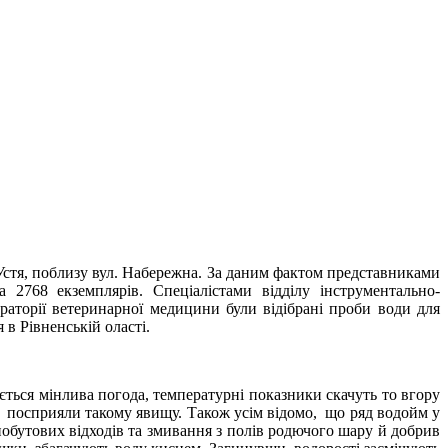
і Устя, поблизу вул. Набережна. За даним фактом представниками
а 2768 екземплярів. Спеціалістами відділу інструментально-
раторії ветеринарної медицини були відібрані проби води для
в Рівненській оласті.
ється мінлива погода, температурні показники скачуть то вгору
и посприяли такому явищу. Також усім відомо, що ряд водойм у
обутових відходів та змивання з полів родючого шару й добрив