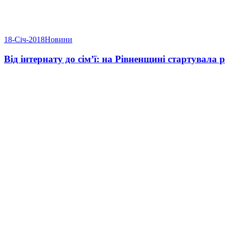
18-Січ-2018
Новини
Від інтернату до сім’ї: на Рівненщині стартувала 