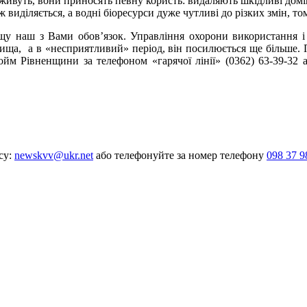
ивуть, вони приносять певну користь: видаляють шкідливі доміш
 виділяється, а водні біоресурси дуже чутливі до різких змін, т
у наш з Вами обов’язок. Управління охорони використання і 
вища, а в «несприятливий» період, він посилюється ще більше. 
дойм Рівненщини за телефоном «гарячої лінії» (0362) 63-39-32
су:
newskvv@ukr.net
або телефонуйте за номер телефону
098 37 9