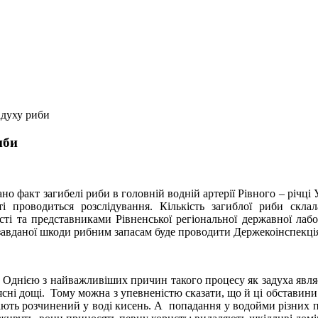
адуху риби
иби
но факт загибелі риби в головній водній артерії Рівного – річц
і проводиться розслідування. Кількість загиблої риби склал
сті та представниками Рівненської регіональної державної лабо
завданої шкоди рибним запасам буде проводити Держекоінспекція 
ь. Однією з найважливіших причин такого процесу як задуха явля
ясні дощі. Тому можна з упевненістю сказати, що й ці обставин
чають розчинений у воді кисень. А попадання у водойми різних п