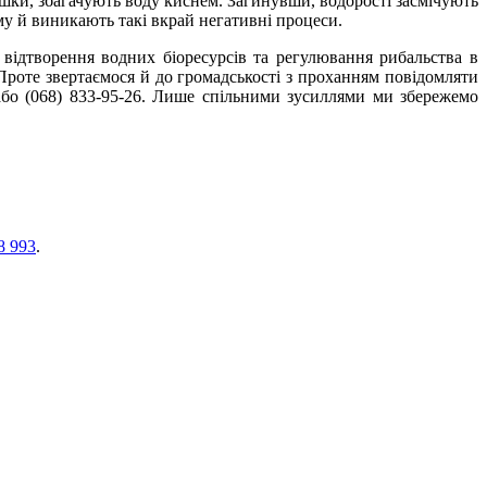
ки, збагачують воду киснем. Загинувши, водорості засмічують
ому й виникають такі вкрай негативні процеси.
відтворення водних біоресурсів та регулювання рибальства в
Проте звертаємося й до громадськості з проханням повідомляти
 або (068) 833-95-26. Лише спільними зусиллями ми збережемо
8 993
.