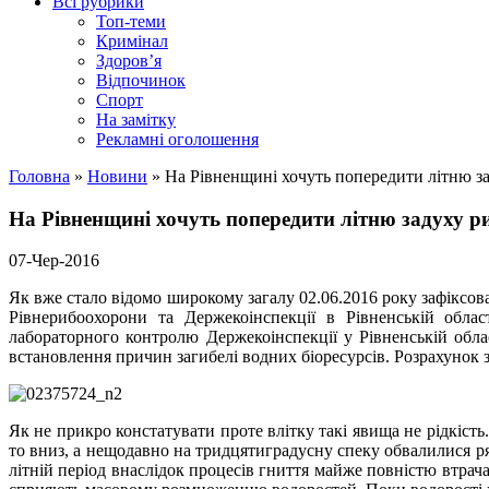
Всі рубрики
Топ-теми
Кримінал
Здоров’я
Відпочинок
Спорт
На замітку
Рекламні оголошення
Головна
»
Новини
»
На Рівненщині хочуть попередити літню з
На Рівненщині хочуть попередити літню задуху р
07-Чер-2016
Як вже стало відомо широкому загалу 02.06.2016 року зафіксова
Рівнерибоохорони та Держекоінспекції в Рівненській област
лабораторного контролю Держекоінспекції у Рівненській обла
встановлення причин загибелі водних біоресурсів. Розрахунок 
Як не прикро констатувати проте влітку такі явища не рідкіст
то вниз, а нещодавно на тридцятиградусну спеку обвалилися р
літній період внаслідок процесів гниття майже повністю втра