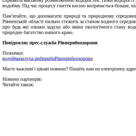
сприяють масовому розмноженню водоростей. Поки водорості ж
водойму. Під час процесу гниття кисню витрачається більше, ніж
Пам’ятайте, що допомагати природі та природному середовищ
Рівненській області пильно стежить за станом водного середо
про будь які ознаки задухи або зміни екологічного стану во
природне багатство нашого краю.
Повідомляє прес-служба Рівнерибоохорони
Позначки:
водойма
задуха риби
риба
Рівнерибоохорона
Маєте важливі і цікаві новини? Пишіть нам на електронну адре
Новини партнерів:
Читайте також: