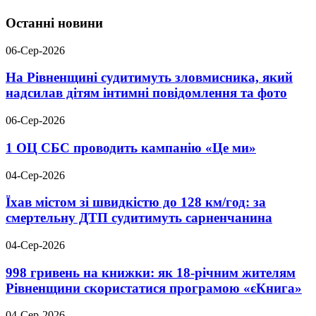
Останні новини
06-Сер-2026
На Рівненщині судитимуть зловмисника, який
надсилав дітям інтимні повідомлення та фото
06-Сер-2026
1 ОЦ СБС проводить кампанію «Це ми»
04-Сер-2026
Їхав містом зі швидкістю до 128 км/год: за
смертельну ДТП судитимуть сарненчанина
04-Сер-2026
998 гривень на книжки: як 18-річним жителям
Рівненщини скористатися програмою «єКнига»
04-Сер-2026