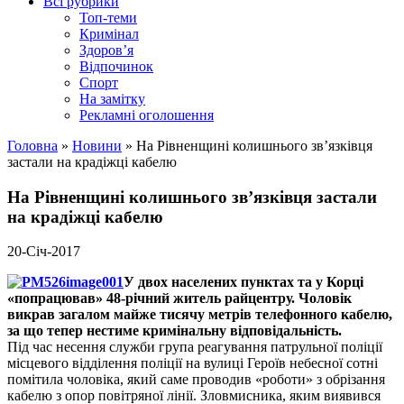
Всі рубрики
Топ-теми
Кримінал
Здоров’я
Відпочинок
Спорт
На замітку
Рекламні оголошення
Головна
»
Новини
»
На Рівненщині колишнього зв’язківця
застали на крадіжці кабелю
На Рівненщині колишнього зв’язківця застали
на крадіжці кабелю
20-Січ-2017
У двох населених пунктах та у Корці
«попрацював» 48-річний житель райцентру. Чоловік
викрав загалом майже тисячу метрів телефонного кабелю,
за що тепер нестиме кримінальну відповідальність.
Під час несення служби група реагування патрульної поліції
місцевого відділення поліції на вулиці Героїв небесної сотні
помітила чоловіка, який саме проводив «роботи» з обрізання
кабелю з опор повітряної лінії. Зловмисника, яким виявився