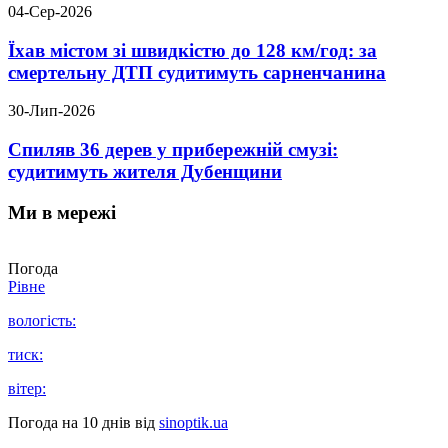
04-Сер-2026
Їхав містом зі швидкістю до 128 км/год: за
смертельну ДТП судитимуть сарненчанина
30-Лип-2026
Спиляв 36 дерев у прибережній смузі:
судитимуть жителя Дубенщини
Ми в мережі
Погода
Рівне
вологість:
тиск:
вітер:
Погода на 10 днів від
sinoptik.ua