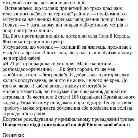
місцевий житель, доставили до поліції.
«Встановлено, що чоловік причетний до трьох крадіжок
телефонного кабелю на території району, — повідомив в.о.
заступника начальника Корецькоговідділення поліції Іван
Горкун. — У загальному він викрав майже тисячу метрів із
опор повітряних ліній».
Від його протиправних діянь потерпіли села Новий Корець,
Жадківка та районний центр.
З’ясувалося, що чоловік — колишній зв’язківець, проживає з
матір’ю та братом. З його слів, він усього лиш обрізав нікому
не потрібні кабелі.
«Я 21 рік пропрацював в установі. Мене скоротили, —
розповідає кореччанин. — Як були городи, то ще мав
заробіток, а нині – безгрошів’я. Я добре знав територію, яку
колись обслуговував, де ніхто не живе, і нічого не крав. До
того ж, якщо ті кабелі висять нікому не потрібні».
Чоловік зізнається, що не думав про покарання, допоки не
затримали. За частиною 2 статті 185 (крадіжка) Кримінального
кодексу України йому повідомили про підозру. Тепер за свою
«роботу» може отримати обмеження або позбавлення волі на
строк до п’яти років.
Досудове розслідування у кримінальному провадженні триває.
Повідомляє відділ комунікації поліції Рівненської області
Позначки: