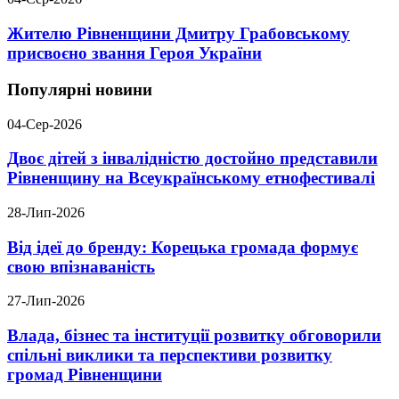
Жителю Рівненщини Дмитру Грабовському
присвоєно звання Героя України
Популярні новини
04-Сер-2026
Двоє дітей з інвалідністю достойно представили
Рівненщину на Всеукраїнському етнофестивалі
28-Лип-2026
Від ідеї до бренду: Корецька громада формує
свою впізнаваність
27-Лип-2026
Влада, бізнес та інституції розвитку обговорили
спільні виклики та перспективи розвитку
громад Рівненщини