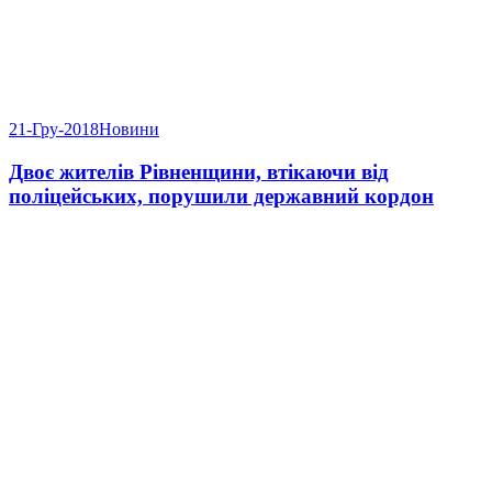
21-Гру-2018
Новини
Двоє жителів Рівненщини, втікаючи від
поліцейських, порушили державний кордон