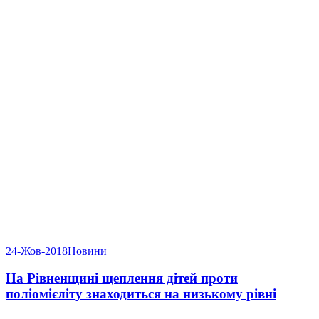
24-Жов-2018
Новини
На Рівненщині щеплення дітей проти
поліомієліту знаходиться на низькому рівні