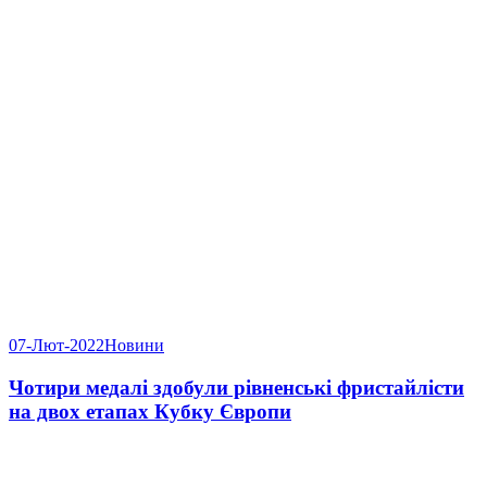
07-Лют-2022
Новини
Чотири медалі здобули рівненські фристайлісти
на двох етапах Кубку Європи