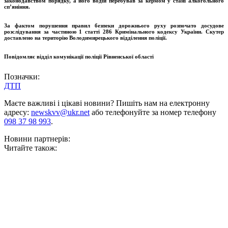
законодавством порядку, а його водій перебував за кермом у стані алкогольного
сп’яніння.
За фактом порушення правил безпеки дорожнього руху розпочато досудове
розслідування за частиною 1 статті 286 Кримінального кодексу України. Скутер
доставлено на територію Володимирецького відділення поліції.
Повідомляє відділ комунікації поліції Рівненської області
Позначки:
ДТП
Маєте важливі і цікаві новини? Пишіть нам на електронну
адресу:
newskvv@ukr.net
або телефонуйте за номер телефону
098 37 98 993
.
Новини партнерів:
Читайте також: