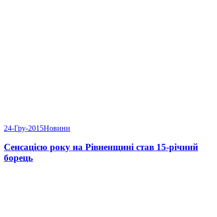
24-Гру-2015
Новини
Сенсацією року на Рівненщині став 15-річний
борець