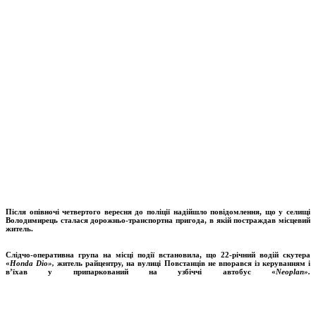
Після опівночі четвертого вересня до поліції надійшло повідомлення, що у селищі
Володимирець сталася дорожньо-транспортна пригода, в якій постраждав місцевий
житель.
Слідчо-оперативна група на місці події встановила, що 22-річний водій скутера
«
Honda
Dio
»,
житель райцентру,
на вулиці Повстанців
не впорався із керуванням і
в’їхав у припаркований на узбіччі автобус «
Neoplan
».