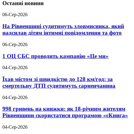
Останні новини
06-Сер-2026
На Рівненщині судитимуть зловмисника, який
надсилав дітям інтимні повідомлення та фото
06-Сер-2026
1 ОЦ СБС проводить кампанію «Це ми»
04-Сер-2026
Їхав містом зі швидкістю до 128 км/год: за
смертельну ДТП судитимуть сарненчанина
04-Сер-2026
998 гривень на книжки: як 18-річним жителям
Рівненщини скористатися програмою «єКнига»
04-Сер-2026