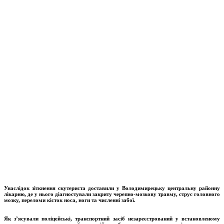
Унаслідок зіткнення скутериста доставили у Володимирецьку центральну районну
лікарню, де у нього діагностували закриту черепно-мозкову травму, струс головного
мозку, переломи кісток носа, ноги та численні забої.
Як з’ясували поліцейські, транспортний засіб незареєстрований у встановленому