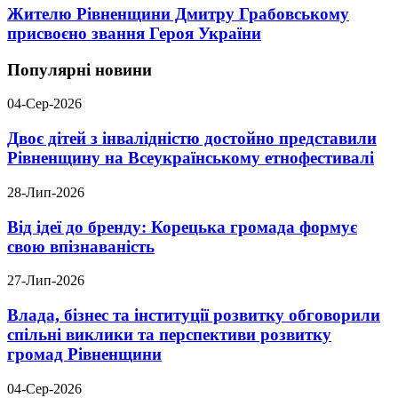
Жителю Рівненщини Дмитру Грабовському
присвоєно звання Героя України
Популярні новини
04-Сер-2026
Двоє дітей з інвалідністю достойно представили
Рівненщину на Всеукраїнському етнофестивалі
28-Лип-2026
Від ідеї до бренду: Корецька громада формує
свою впізнаваність
27-Лип-2026
Влада, бізнес та інституції розвитку обговорили
спільні виклики та перспективи розвитку
громад Рівненщини
04-Сер-2026