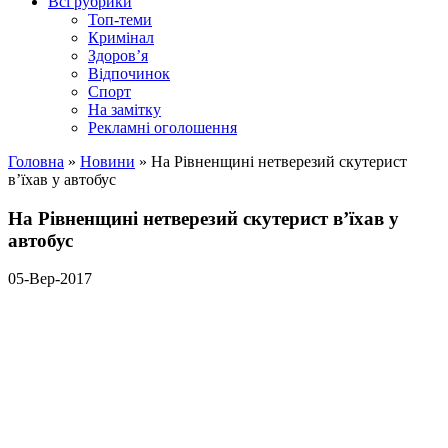
Всі рубрики
Топ-теми
Кримінал
Здоров’я
Відпочинок
Спорт
На замітку
Рекламні оголошення
Головна
»
Новини
»
На Рівненщині нетверезий скутерист
в’їхав у автобус
На Рівненщині нетверезий скутерист в’їхав у
автобус
05-Вер-2017