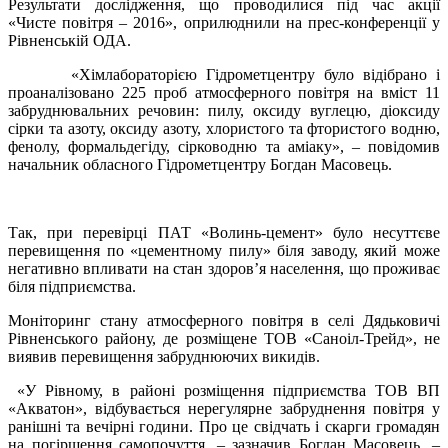
Результати дослідження, що проводилися під час акції
«Чисте повітря – 2016», оприлюднили на прес-конференції у
Рівненській ОДА.
«Хімлабораторією Гідрометцентру було відібрано і
проаналізовано 225 проб атмосферного повітря на вміст 11
забруднювальних речовин: пилу, оксиду вуглецю, діоксиду
сірки та азоту, оксиду азоту, хлористого та фтористого водню,
фенолу, формальдегіду, сірководню та аміаку», – повідомив
начальник обласного Гідрометцентру Богдан Масовець.
Так, при перевірці ПАТ «Волинь-цемент» було несуттєве
перевищення по «цементному пилу» біля заводу, який може
негативно впливати на стан здоров’я населення, що проживає
біля підприємства.
Моніторинг стану атмосферного повітря в селі Дядьковичі
Рівненського району, де розміщене ТОВ «Саноіл-Трейд», не
виявив перевищення забруднюючих викидів.
«У Рівному, в районі розміщення підприємства ТОВ ВП
«Акватон», відбувається нерегулярне забруднення повітря у
ранішні та вечірні години. Про це свідчать і скарги громадян
на погіршення самопочуття, – зазначив Богдан Масовець. –