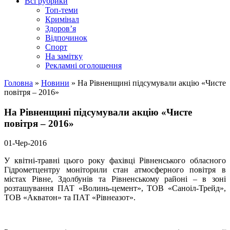
Всі рубрики
Топ-теми
Кримінал
Здоров’я
Відпочинок
Спорт
На замітку
Рекламні оголошення
Головна
»
Новини
»
На Рівненщині підсумували акцію «Чисте
повітря – 2016»
На Рівненщині підсумували акцію «Чисте
повітря – 2016»
01-Чер-2016
У квітні-травні цього року фахівці
Рівненського обласного
Гідрометцентру моніторили стан атмосферного повітря в
містах Рівне, Здолбунів та Рівненському районі – в зоні
розташування
ПАТ «Волинь-цемент», ТОВ «Саноіл-Трейд»,
ТОВ «Акватон» та ПАТ «Рівнеазот».