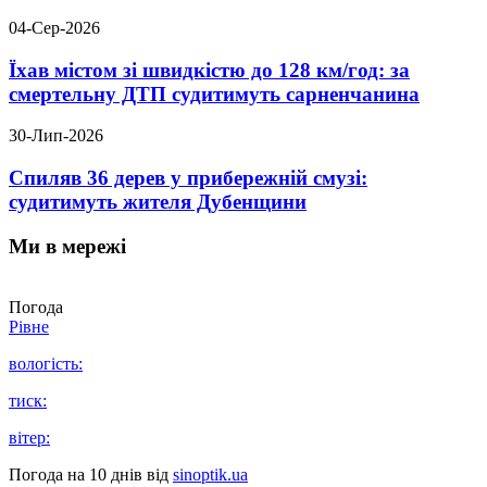
04-Сер-2026
Їхав містом зі швидкістю до 128 км/год: за
смертельну ДТП судитимуть сарненчанина
30-Лип-2026
Спиляв 36 дерев у прибережній смузі:
судитимуть жителя Дубенщини
Ми в мережі
Погода
Рівне
вологість:
тиск:
вітер:
Погода на 10 днів від
sinoptik.ua