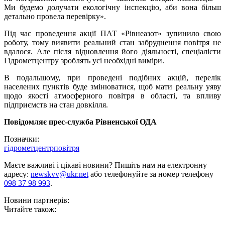
Ми будемо долучати екологічну інспекцію, аби вона більш
детально провела перевірку».
Під час проведення акції ПАТ «Рівнеазот» зупинило свою
роботу, тому виявити реальний стан забруднення повітря не
вдалося. Але після відновлення його діяльності, спеціалісти
Гідрометцентру зроблять усі необхідні виміри.
В подальшому, при проведені подібних акцій, перелік
населених пунктів буде змінюватися, щоб мати реальну уяву
щодо якості атмосферного повітря в області, та впливу
підприємств на стан довкілля.
Повідомляє прес-служба Рівненської ОДА
Позначки:
гідрометцентр
повітря
Маєте важливі і цікаві новини? Пишіть нам на електронну
адресу:
newskvv@ukr.net
або телефонуйте за номер телефону
098 37 98 993
.
Новини партнерів:
Читайте також: