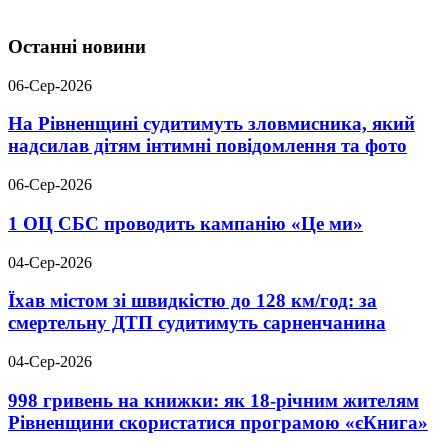
Останні новини
06-Сер-2026
На Рівненщині судитимуть зловмисника, який
надсилав дітям інтимні повідомлення та фото
06-Сер-2026
1 ОЦ СБС проводить кампанію «Це ми»
04-Сер-2026
Їхав містом зі швидкістю до 128 км/год: за
смертельну ДТП судитимуть сарненчанина
04-Сер-2026
998 гривень на книжки: як 18-річним жителям
Рівненщини скористатися програмою «єКнига»