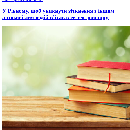
У Рівному, щоб уникнути зіткнення з іншим
автомобілем водій в’їхав в еклектроопору