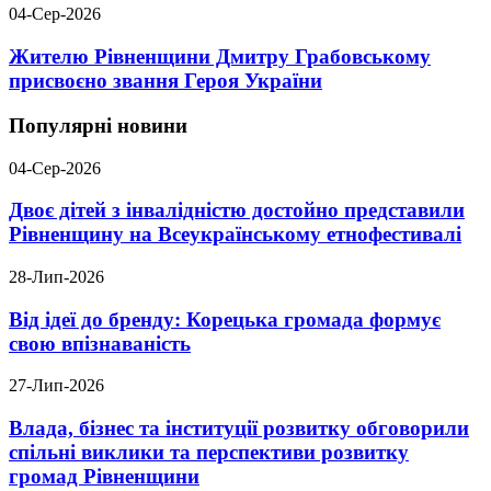
04-Сер-2026
Жителю Рівненщини Дмитру Грабовському
присвоєно звання Героя України
Популярні новини
04-Сер-2026
Двоє дітей з інвалідністю достойно представили
Рівненщину на Всеукраїнському етнофестивалі
28-Лип-2026
Від ідеї до бренду: Корецька громада формує
свою впізнаваність
27-Лип-2026
Влада, бізнес та інституції розвитку обговорили
спільні виклики та перспективи розвитку
громад Рівненщини