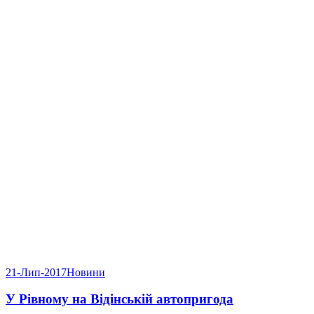
21-Лип-2017
Новини
У Рівному на Відінській автопригода