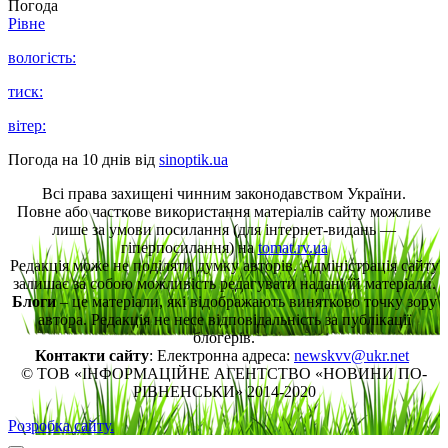
Погода
Рівне
вологість:
тиск:
вітер:
Погода на 10 днів від
sinoptik.ua
Всі права захищені чинним законодавством України.
Повне або часткове використання матеріалів сайту можливе
лише за умови посилання (для інтернет-видань —
гіперпосилання) на
tomat.rv.ua
Редакція може не поділяти думку авторів. Адміністрація сайту
залишає за собою можливість редагувати надані їй матеріали.
Блоги
– це матеріали, які відображають винятково точку зору
автора. Редакція не несе відповідальність за публікації
блогерів.
Контакти сайту
: Електронна адреса:
newskvv@ukr.net
© ТОВ «ІНФОРМАЦІЙНЕ АГЕНТСТВО «НОВИНИ ПО-
РІВНЕНСЬКИ» 2014-2020
Розробка сайту.