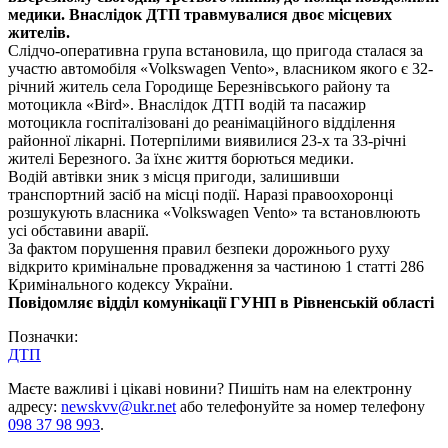
медики. Внаслідок ДТП травмувалися двоє місцевих
жителів.
Слідчо-оперативна група встановила, що пригода сталася за
участю автомобіля «Volkswagen Vento», власником якого є 32-
річний житель села Городище Березнівського району та
мотоцикла «Bird». Внаслідок ДТП водій та пасажир
мотоцикла госпіталізовані до реанімаційного відділення
районної лікарні. Потерпілими виявилися 23-х та 33-річні
жителі Березного. За їхнє життя борються медики.
Водій автівки зник з місця пригоди, залишивши
транспортний засіб на місці події. Наразі правоохоронці
розшукують власника «Volkswagen Vento» та встановлюють
усі обставини аварії.
За фактом порушення правил безпеки дорожнього руху
відкрито кримінальне провадження за частиною 1 статті 286
Кримінального кодексу України.
Повідомляє відділ комунікації ГУНП
в Рівненській області
Позначки:
ДТП
Маєте важливі і цікаві новини? Пишіть нам на електронну
адресу:
newskvv@ukr.net
або телефонуйте за номер телефону
098 37 98 993
.