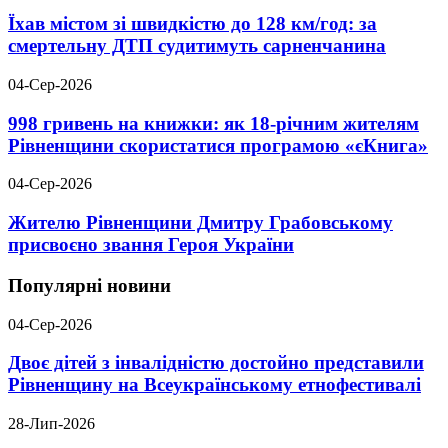
Їхав містом зі швидкістю до 128 км/год: за
смертельну ДТП судитимуть сарненчанина
04-Сер-2026
998 гривень на книжки: як 18-річним жителям
Рівненщини скористатися програмою «єКнига»
04-Сер-2026
Жителю Рівненщини Дмитру Грабовському
присвоєно звання Героя України
Популярні новини
04-Сер-2026
Двоє дітей з інвалідністю достойно представили
Рівненщину на Всеукраїнському етнофестивалі
28-Лип-2026