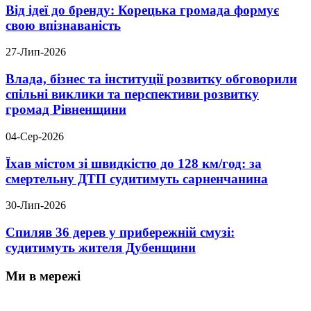
Від ідеї до бренду: Корецька громада формує
свою впізнаваність
27-Лип-2026
Влада, бізнес та інституції розвитку обговорили
спільні виклики та перспективи розвитку
громад Рівненщини
04-Сер-2026
Їхав містом зі швидкістю до 128 км/год: за
смертельну ДТП судитимуть сарненчанина
30-Лип-2026
Спиляв 36 дерев у прибережній смузі:
судитимуть жителя Дубенщини
Ми в мережі