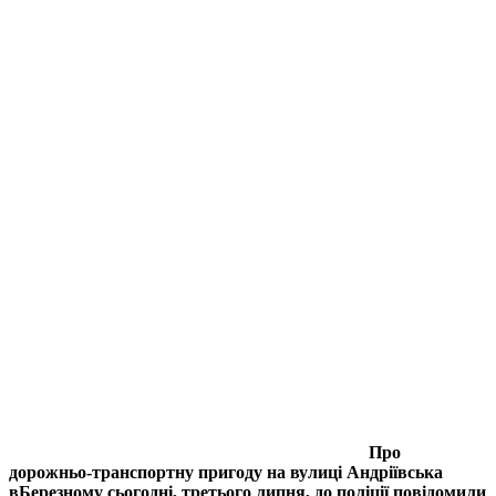
Про
дорожньо-транспортну пригоду на вулиці Андріївська
вБерезному сьогодні, третього липня, до поліції повідомили