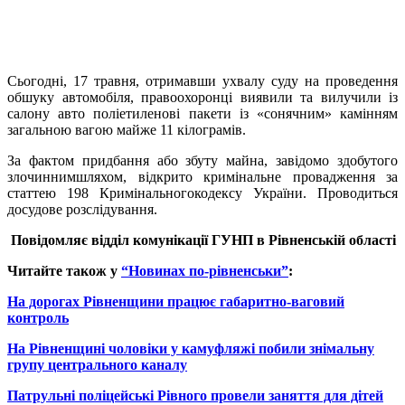
Сьогодні, 17 травня, отримавши ухвалу суду на проведення
обшуку автомобіля, правоохоронці виявили та вилучили із
салону авто поліетиленові пакети із «сонячним» камінням
загальною вагою майже 11 кілограмів.
За фактом придбання або збуту майна, завідомо здобутого
злочиннимшляхом, відкрито кримінальне провадження за
статтею 198 Кримінальногокодексу України. Проводиться
досудове розслідування.
Повідомляє в
ідділ комунікації
ГУНП
в Рівненській області
Читайте також у
“Новинах по-рівненськи”
:
На дорогах Рівненщини працює габаритно-ваговий
контроль
На Рівненщині чоловіки у камуфляжі побили знімальну
групу центрального каналу
Патрульні поліцейські Рівного провели заняття для дітей