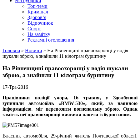
Всі рубрики
Топ-теми
Кримінал
Здоров’я
Відпочинок
Спорт
На замітку
Рекламні оголошення
Головна
»
Новини
»
На Рівненщині правоохоронці у водія
шукали зброю, а знайшли 11 кілограм бурштину
На Рівненщині правоохоронці у водія шукали
зброю, а знайшли 11 кілограм бурштину
17-Тра-2016
Працівники поліції учора, 16 травня, у Здолбунові
зупинили автомобіль «
BMW
-530», який, за наявною
інформацією, міг перевозити вогнепальну зброю. Однак
замість неї правоохоронці виявили пакети із бурштином.
Власник автомобіля, 29-річний житель Полтавської області,