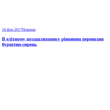
16-Бер-2017
Новини
В елітному позашляховику рівнянин перевозив
бурштин-сирець