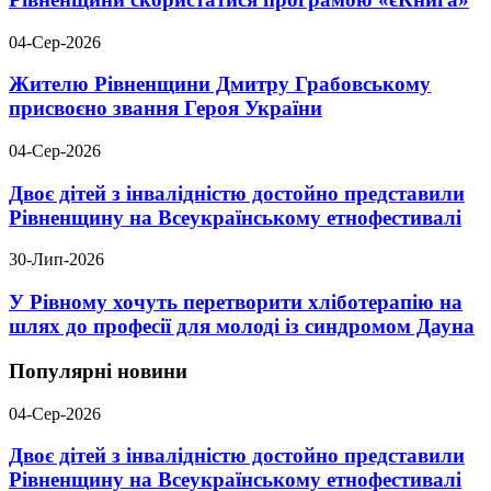
04-Сер-2026
Жителю Рівненщини Дмитру Грабовському
присвоєно звання Героя України
04-Сер-2026
Двоє дітей з інвалідністю достойно представили
Рівненщину на Всеукраїнському етнофестивалі
30-Лип-2026
У Рівному хочуть перетворити хліботерапію на
шлях до професії для молоді із синдромом Дауна
Популярні новини
04-Сер-2026
Двоє дітей з інвалідністю достойно представили
Рівненщину на Всеукраїнському етнофестивалі