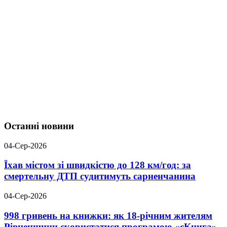
Останні новини
04-Сер-2026
Їхав містом зі швидкістю до 128 км/год: за
смертельну ДТП судитимуть сарненчанина
04-Сер-2026
998 гривень на книжки: як 18-річним жителям
Рівненщини скористатися програмою «єКнига»