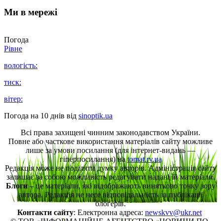
Ми в мережі
Погода
Рівне
вологість:
тиск:
вітер:
Погода на 10 днів від
sinoptik.ua
Всі права захищені чинним законодавством України.
Повне або часткове використання матеріалів сайту можливе
лише за умови посилання (для інтернет-видань —
гіперпосилання) на
tomat.rv.ua
Редакція може не поділяти думку авторів. Адміністрація сайту
залишає за собою можливість редагувати надані їй матеріали.
Блоги
– це матеріали, які відображають винятково точку зору
автора. Редакція не несе відповідальність за публікації
блогерів.
Контакти сайту
: Електронна адреса:
newskvv@ukr.net