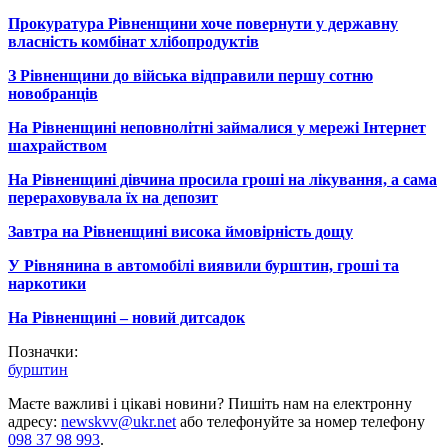
Прокуратура Рівненщини хоче повернути у державну
власність комбінат хлібопродуктів
З Рівненщини до війська відправили першу сотню
новобранців
На Рівненщині неповнолітні займалися у мережі Інтернет
шахрайством
На Рівненщині дівчина просила гроші на лікування, а сама
перераховувала їх на депозит
Завтра на Рівненщині висока ймовірність дощу
У Рівнянина в автомобілі виявили бурштин, гроші та
наркотики
На Рівненщині – новий дитсадок
Позначки:
бурштин
Маєте важливі і цікаві новини? Пишіть нам на електронну
адресу:
newskvv@ukr.net
або телефонуйте за номер телефону
098 37 98 993
.