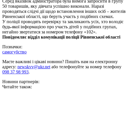
Серед вказівок адміністратора була вимога запросити в групу
50 товаришів, яку дівчата успішно виконали. Наразі
проводяться слідчі дії щодо встановлення інших осіб – жителів
Рівненської області, що беруть участь у подібних схемах.
У поліції проводять перевірку та закликають усіх, хто володіє
будь-якої інформацією про участь дітей у подібних групах,
негайно звертатися за номером телефону «102».
Повідомляє відділ комунікації поліції Рівненської області
Позначки:
самогубство
Маєте важливі і цікаві новини? Пишіть нам на електронну
адресу:
newskvv@ukr.net
або телефонуйте за номер телефону
098 37 98 993
.
Новини партнерів:
Читайте також: