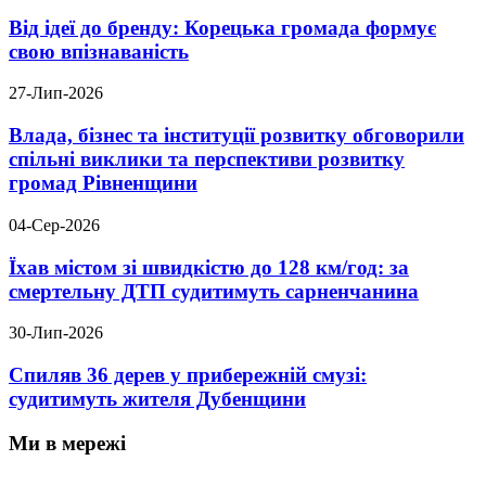
Від ідеї до бренду: Корецька громада формує
свою впізнаваність
27-Лип-2026
Влада, бізнес та інституції розвитку обговорили
спільні виклики та перспективи розвитку
громад Рівненщини
04-Сер-2026
Їхав містом зі швидкістю до 128 км/год: за
смертельну ДТП судитимуть сарненчанина
30-Лип-2026
Спиляв 36 дерев у прибережній смузі:
судитимуть жителя Дубенщини
Ми в мережі