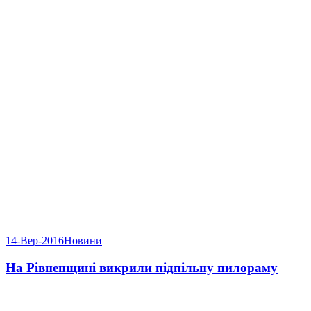
14-Вер-2016
Новини
На Рівненщині викрили підпільну пилораму