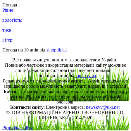
Погода
Рівне
вологість:
тиск:
вітер:
Погода на 10 днів від
sinoptik.ua
Всі права захищені чинним законодавством України.
Повне або часткове використання матеріалів сайту можливе
лише за умови посилання (для інтернет-видань —
гіперпосилання) на
tomat.rv.ua
Редакція може не поділяти думку авторів. Адміністрація сайту
залишає за собою можливість редагувати надані їй матеріали.
Блоги
– це матеріали, які відображають винятково точку зору
автора. Редакція не несе відповідальність за публікації
блогерів.
Контакти сайту
: Електронна адреса:
newskvv@ukr.net
© ТОВ «ІНФОРМАЦІЙНЕ АГЕНТСТВО «НОВИНИ ПО-
РІВНЕНСЬКИ» 2014-2020
Розробка сайту.