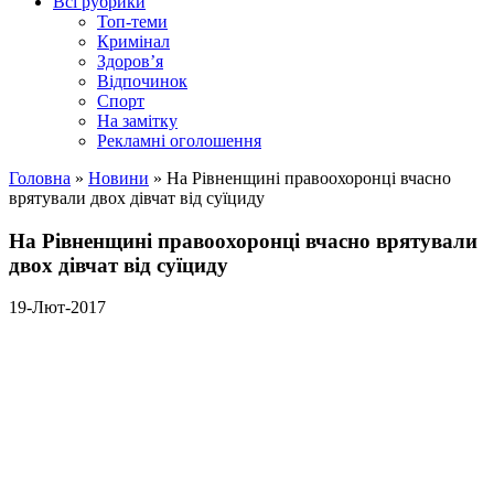
Всі рубрики
Топ-теми
Кримінал
Здоров’я
Відпочинок
Спорт
На замітку
Рекламні оголошення
Головна
»
Новини
»
На Рівненщині правоохоронці вчасно
врятували двох дівчат від суїциду
На Рівненщині правоохоронці вчасно врятували
двох дівчат від суїциду
19-Лют-2017