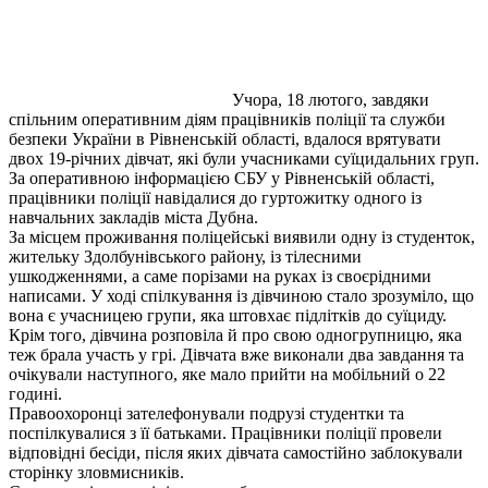
Учора, 18 лютого, завдяки
спільним оперативним діям працівників поліції та служби
безпеки України в Рівненській області, вдалося врятувати
двох 19-річних дівчат, які були учасниками суїцидальних груп.
За оперативною інформацією СБУ у Рівненській області,
працівники поліції навідалися до гуртожитку одного із
навчальних закладів міста Дубна.
За місцем проживання поліцейські виявили одну із студенток,
жительку Здолбунівського району, із тілесними
ушкодженнями, а саме порізами на руках із своєрідними
написами. У ході спілкування із дівчиною стало зрозуміло, що
вона є учасницею групи, яка штовхає підлітків до суїциду.
Крім того, дівчина розповіла й про свою одногрупницю, яка
теж брала участь у грі. Дівчата вже виконали два завдання та
очікували наступного, яке мало прийти на мобільний о 22
годині.
Правоохоронці зателефонували подрузі студентки та
поспілкувалися з її батьками. Працівники поліції провели
відповідні бесіди, після яких дівчата самостійно заблокували
сторінку зловмисників.