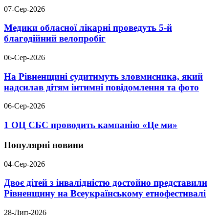
07-Сер-2026
Медики обласної лікарні проведуть 5-й
благодійний велопробіг
06-Сер-2026
На Рівненщині судитимуть зловмисника, який
надсилав дітям інтимні повідомлення та фото
06-Сер-2026
1 ОЦ СБС проводить кампанію «Це ми»
Популярні новини
04-Сер-2026
Двоє дітей з інвалідністю достойно представили
Рівненщину на Всеукраїнському етнофестивалі
28-Лип-2026