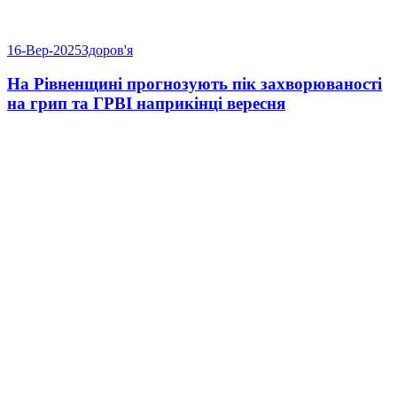
16-Вер-2025
Здоров'я
На Рівненщині прогнозують пік захворюваності
на грип та ГРВІ наприкінці вересня