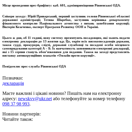
Місце проведення прес-брифінгу: каб. 601, адмінприміщення Рівненської ОДА.
Спікери заходу: Юрій Приварський, перший заступник голови Рівненської обласної
державної адміністрації; Тетяна Шкребко, заступник керівника департаменту
фінансового контролю Національного агентства з питань запобігання корупції;
Вікторія Козаченко, експерт Програми Розвитку ООН в Україні.
Цього ж дня, об 11 годині, нову систему презентують посадовцям, які мають подати
електронну декларацію до 13 жовтня ц.р. Це, окрім всіх високопосадовців держави,
також судді, прокурори, слідчі, державні службовці та посадові особи місцевого
самоврядування категорії А – Б. Їх навчатимуть заповнювати електронні декларації,
які з 15 серпня стануть обов’язковими для подання. Також на заході представлять
виставку антикорупційних плакатів «Онлайн проти корупції».
Повідомляє прес-служба Рівненської ОДА
Позначки:
декларація
Маєте важливі і цікаві новини? Пишіть нам на електронну
адресу:
newskvv@ukr.net
або телефонуйте за номер телефону
098 37 98 993
.
Новини партнерів:
Читайте також: