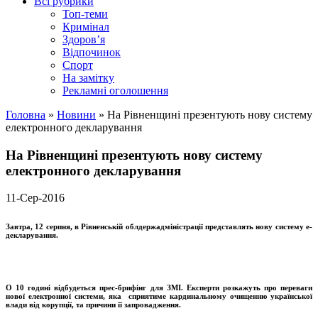
Всі рубрики
Топ-теми
Кримінал
Здоров’я
Відпочинок
Спорт
На замітку
Рекламні оголошення
Головна
»
Новини
»
На Рівненщині презентують нову систему
електронного декларування
На Рівненщині презентують нову систему
електронного декларування
11-Сер-2016
Завтра, 12 серпня, в Рівненській облдержадміністрації представлять нову систему е-
декларування.
О 10 годині відбудеться прес-брифінг для ЗМІ. Експерти розкажуть про переваги
нової електронної системи, яка сприятиме кардинальному очищенню української
влади від корупції, та причини її запровадження.