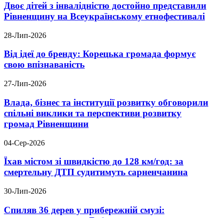
Двоє дітей з інвалідністю достойно представили
Рівненщину на Всеукраїнському етнофестивалі
28-Лип-2026
Від ідеї до бренду: Корецька громада формує
свою впізнаваність
27-Лип-2026
Влада, бізнес та інституції розвитку обговорили
спільні виклики та перспективи розвитку
громад Рівненщини
04-Сер-2026
Їхав містом зі швидкістю до 128 км/год: за
смертельну ДТП судитимуть сарненчанина
30-Лип-2026
Спиляв 36 дерев у прибережній смузі: