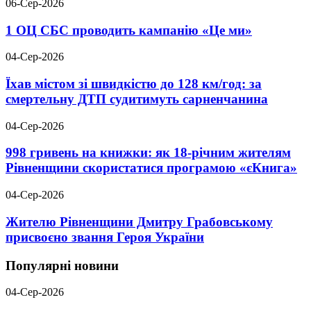
06-Сер-2026
1 ОЦ СБС проводить кампанію «Це ми»
04-Сер-2026
Їхав містом зі швидкістю до 128 км/год: за
смертельну ДТП судитимуть сарненчанина
04-Сер-2026
998 гривень на книжки: як 18-річним жителям
Рівненщини скористатися програмою «єКнига»
04-Сер-2026
Жителю Рівненщини Дмитру Грабовському
присвоєно звання Героя України
Популярні новини
04-Сер-2026