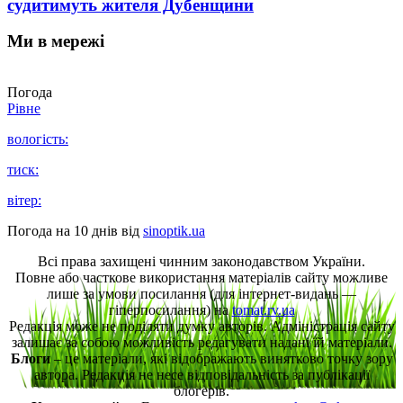
судитимуть жителя Дубенщини
Ми в мережі
Погода
Рівне
вологість:
тиск:
вітер:
Погода на 10 днів від
sinoptik.ua
Всі права захищені чинним законодавством України.
Повне або часткове використання матеріалів сайту можливе
лише за умови посилання (для інтернет-видань —
гіперпосилання) на
tomat.rv.ua
Редакція може не поділяти думку авторів. Адміністрація сайту
залишає за собою можливість редагувати надані їй матеріали.
Блоги
– це матеріали, які відображають винятково точку зору
автора. Редакція не несе відповідальність за публікації
блогерів.