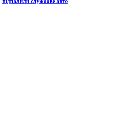
підпалили службове авто