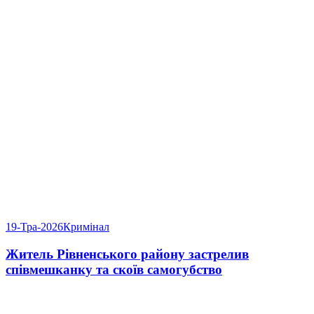
19-Тра-2026
Кримінал
Житель Рівненського району застрелив
співмешканку та скоїв самогубство