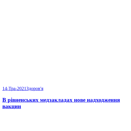
14-Тра-2021
Здоров'я
В рівненських медзакладах нове надходження
вакцин