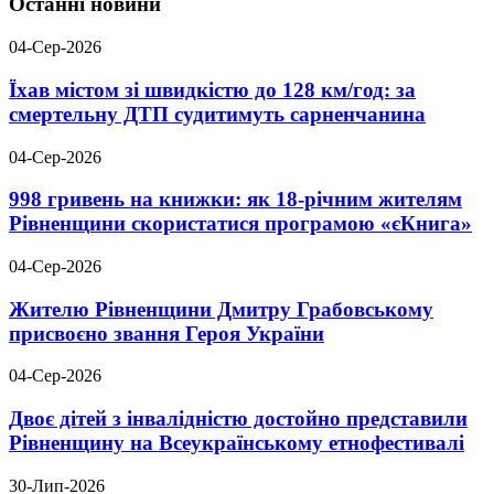
Останні новини
04-Сер-2026
Їхав містом зі швидкістю до 128 км/год: за
смертельну ДТП судитимуть сарненчанина
04-Сер-2026
998 гривень на книжки: як 18-річним жителям
Рівненщини скористатися програмою «єКнига»
04-Сер-2026
Жителю Рівненщини Дмитру Грабовському
присвоєно звання Героя України
04-Сер-2026
Двоє дітей з інвалідністю достойно представили
Рівненщину на Всеукраїнському етнофестивалі
30-Лип-2026