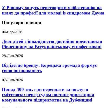
У Рівному хочуть перетворити хліботерапію на
шлях до професії для молоді із синдромом Дауна
Популярні новини
04-Сер-2026
Двоє дітей з інвалідністю достойно представили
Рівненщину на Всеукраїнському етнофестивалі
28-Лип-2026
Від ідеї до бренду: Корецька громада формує
свою впізнаваність
07-Лип-2026
Понад 400 тис. грн переплати за послуги
сміттєвоза: перед судом постане директорка
комунального підприємства на Дубенщині