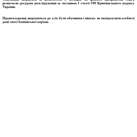
розпочали досудове розслідування за частиною 1 статті 190 Кримінального кодексу
України.
Правоохоронці звертаються до усіх бути обачними і нікому не повідомляти особисті
дані своєї банківської картки.