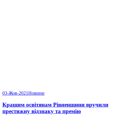
03-Жов-2021
Новини
Кращим освітянам Рівненщини вручили
престижну відзнаку та премію