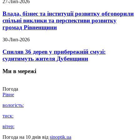
27-Лип-2026
Влада, бізнес та інституції розвитку обговорили
спільні виклики та перспективи розвитку
громад Рівненщини
30-Лип-2026
Спиляв 36 дерев у прибережній смузі:
судитимуть жителя Дубенщини
Ми в мережі
Погода
Рівне
вологість:
тиск:
вітер:
Погода на 10 днів від
sinoptik.ua