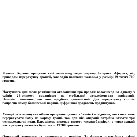
Житель Вараша продавав свій велосипед через мережу Інтернет. Аферист, під
приводом перерахунку грошей, заволодів коштами чоловіка у розмірі 19 тисяч 700
гривень.
Наступного дня після розміщення оголошення про продаж велосипеда на одному з
сайтів 29-річному варашівцю на мобільний зателефонував невідомий.
Чоловік запевнив, що хоче придбати двоколісний. Для перерахунку коштів
попросив номер банківської картки, цифри якої продавець продиктував.
Увечері зателефонував нібито працівник одного з банків і повідомив, що хтось хоче
перерахувати йому на картку гроші, тож для цієї операції потрібно назвати три
чотирьохзначні коди. Варашівець виконав вимогу «псевдобанкіра», а через деякий
час з рахунку чоловіка було знято 19700 гривень.
Ошуканий звернувся за допомогою у поліцію. За фактом шахрайства слідчі