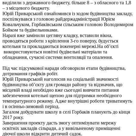
виділили з державного бюджету, більше 8 – з обласного та 1,8
– з місцевого бюджету.
Юрій Приварський ознайомився із ходом будівництва закладу,
поспілкувався
з головою райдержадміністрації Юрієм
Ковальчуком, Горбаківським сільським головою Володимиром
Бойком та будівельниками.
Наразі вже замінили цегляну кладку, вставили вікна,
проводяться роботи з кріплення 3-го поверху, будується
котельня та прокладаються інженерні мережі.
На об’єкті
використовуються новітні будівельні матеріали та
обладнання, сучасні системи вентиляції та опалення.
Під час підсумкової наради обговорили етапи будівництва,
дотримання графіків робіт.
Юрій Приварський
наголосив на соціальній значимості
будівництва об’єкту для громади району та відзначив, що
місцевій владі необхідно вже сьогодні вивчити питання
забезпечення котельні щепою для підтримки необхідного
температурного режиму. Адже внутрішні роботи триватимуть
і в осінньо-зимовий період.
Загалом д
обудувати школу
в селі Горбаків
планують
до кінця
2017 року
.
Завершення
проекту дасть змогу оптимізувати мережу
освітніх закладів сільради, а у вивільненому приміщенні
діючої школи відкрити дитячий садок.