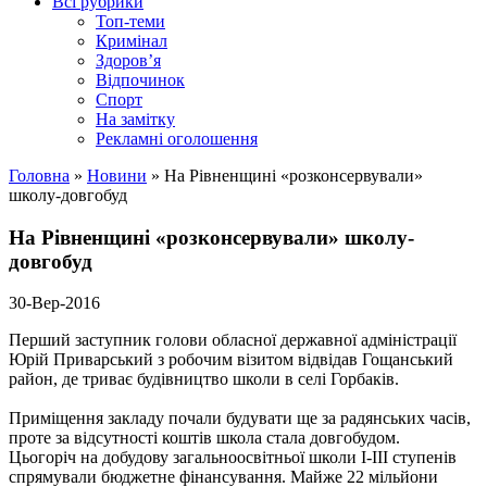
Всі рубрики
Топ-теми
Кримінал
Здоров’я
Відпочинок
Спорт
На замітку
Рекламні оголошення
Головна
»
Новини
»
На Рівненщині «розконсервували»
школу-довгобуд
На Рівненщині «розконсервували» школу-
довгобуд
30-Вер-2016
Перший заступник голови обласної державної адміністрації
Юрій Приварський з робочим візитом відвідав Гощанський
район, де триває будівництво школи в селі Горбаків.
Приміщення закладу почали будувати ще за радянських часів,
проте за відсутності коштів школа стала довгобудом.
Цьогоріч на добудову загальноосвітньої школи І-ІІІ ступенів
спрямували
бюджетне фінансування. Майже 22 мільйони