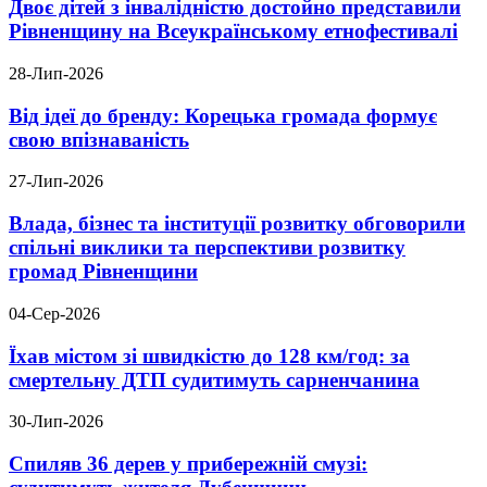
Двоє дітей з інвалідністю достойно представили
Рівненщину на Всеукраїнському етнофестивалі
28-Лип-2026
Від ідеї до бренду: Корецька громада формує
свою впізнаваність
27-Лип-2026
Влада, бізнес та інституції розвитку обговорили
спільні виклики та перспективи розвитку
громад Рівненщини
04-Сер-2026
Їхав містом зі швидкістю до 128 км/год: за
смертельну ДТП судитимуть сарненчанина
30-Лип-2026
Спиляв 36 дерев у прибережній смузі: