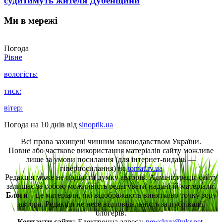
судитимуть жителя Дубенщини
Ми в мережі
Погода
Рівне
вологість:
тиск:
вітер:
Погода на 10 днів від
sinoptik.ua
Всі права захищені чинним законодавством України.
Повне або часткове використання матеріалів сайту можливе
лише за умови посилання (для інтернет-видань —
гіперпосилання) на
tomat.rv.ua
Редакція може не поділяти думку авторів. Адміністрація сайту
залишає за собою можливість редагувати надані їй матеріали.
Блоги
– це матеріали, які відображають винятково точку зору
автора. Редакція не несе відповідальність за публікації
блогерів.
Контакти сайту
: Електронна адреса:
newskvv@ukr.net