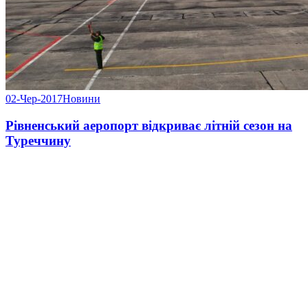
02-Чер-2017
Новини
Рівненський аеропорт відкриває літній сезон на
Туреччину