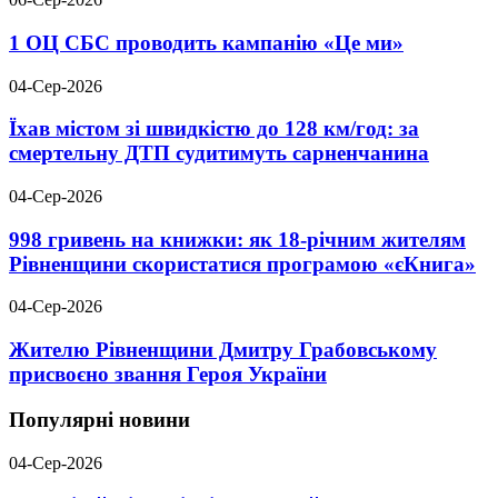
1 ОЦ СБС проводить кампанію «Це ми»
04-Сер-2026
Їхав містом зі швидкістю до 128 км/год: за
смертельну ДТП судитимуть сарненчанина
04-Сер-2026
998 гривень на книжки: як 18-річним жителям
Рівненщини скористатися програмою «єКнига»
04-Сер-2026
Жителю Рівненщини Дмитру Грабовському
присвоєно звання Героя України
Популярні новини
04-Сер-2026