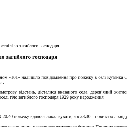
селі тіло загиблого господаря
іло загиблого господаря
ном «101» надійшло повідомлення про пожежу в селі Кутянка О
г.
ометрову відстань, дісталися вказаного села, дерев’яний жит
оселі тіло загиблого господаря 1929 року народження.
 20:40 пожежу вдалося локалізувати, а в 23:30 – повністю ліквід
ошк
оджено стіни, перекриття житлового будинку. Причина пожежі