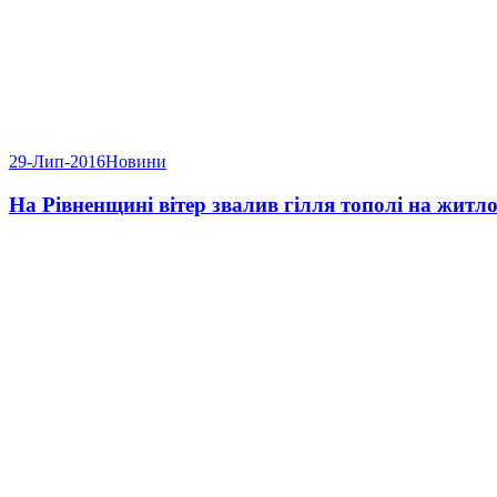
29-Лип-2016
Новини
На Рівненщині вітер звалив гілля тополі на житл