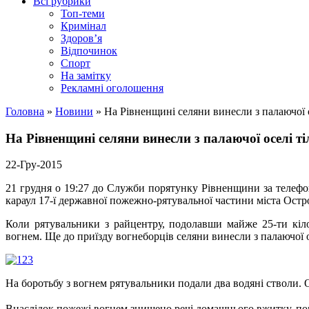
Всі рубрики
Топ-теми
Кримінал
Здоров’я
Відпочинок
Спорт
На замітку
Рекламні оголошення
Головна
»
Новини
»
На Рівненщині селяни винесли з палаючої о
На Рівненщині селяни винесли з палаючої оселі т
22-Гру-2015
21 грудня о 19:27 до Служби порятунку Рівненщини за телефо
караул 17-ї державної пожежно-рятувальної частини міста Остро
Коли рятувальники з райцентру, подолавши майже 25-ти кіл
вогнем. Ще до приїзду вогнеборців селяни винесли з палаючої 
На боротьбу з вогнем рятувальники подали два водяні стволи. О
Внаслідок пожежі вогнем знищено речі домашнього вжитку, п