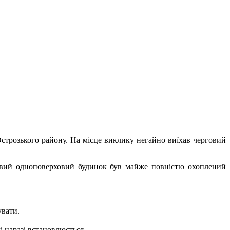
строзького району. На місце виклику негайно виїхав черговий
ловий одноповерховий будинок був майже повністю охоплений
увати.
 наразі встановлюється.