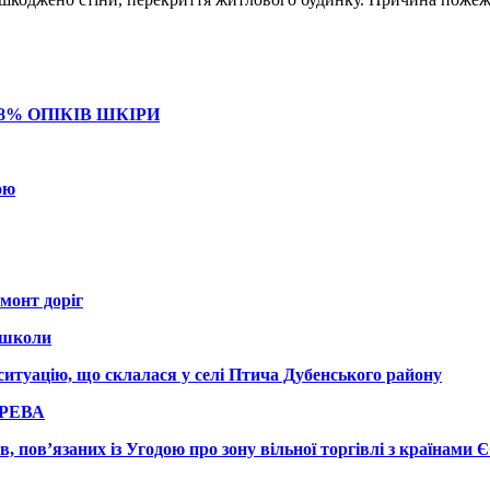
8% ОПІКІВ ШКІРИ
ою
монт доріг
ошколи
итуацію, що склалася у селі Птича Дубенського району
РЕВА
в, пов’язаних із Угодою про зону вільної торгівлі з країнами 