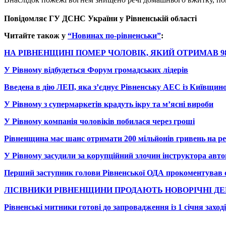
Повідомляє ГУ ДСНС України у Рівненській області
Читайте також у
“Новинах по-рівненськи”
:
НА РІВНЕНЩИНІ ПОМЕР ЧОЛОВІК, ЯКИЙ ОТРИМАВ 9
У Рівному відбудеться Форум громадських лідерів
Введена в дію ЛЕП, яка з’єднує Рівненську АЕС із Київщин
У Рівному з супермаркетів крадуть ікру та м’ясні вироби
У Рівному компанія чоловіків побилася через гроші
Рівненщина має шанс отримати 200 мільйонів гривень на ре
У Рівному засудили за корупційний злочин інструктора авт
Перший заступник голови Рівненської ОДА прокоментував с
ЛІСІВНИКИ РІВНЕНЩИНИ ПРОДАЮТЬ НОВОРІЧНІ ДЕ
Рівненські митники готові до запровадження із 1 січня заході