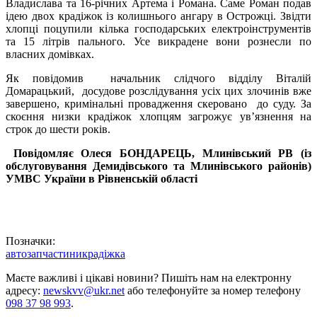
Владислава та 16-річних Артема і Романа. Саме Роман подав
ідею двох крадіжок із колишнього ангару в Острожці. Звідти
хлопці поцупили кілька господарських електроінструментів
та 15 літрів пального. Усе викрадене вони рознесли по
власних домівках.
Як повідомив начальник слідчого відділу Віталій
Домарацький, досудове розслідування усіх цих злочинів вже
завершено, кримінальні провадження скеровано до суду. За
скоєння низки крадіжок хлопцям загрожує ув’язнення на
строк до шести років.
Повідомляє
Олеся БОНДАРЕЦЬ,
Млинівський РВ (із
обслуговування Демидівського
та Млинівського районів)
УМВС України в Рівненській області
Позначки:
автозапчастини
крадіжка
Маєте важливі і цікаві новини? Пишіть нам на електронну
адресу:
newskvv@ukr.net
або телефонуйте за номер телефону
098 37 98 993
.