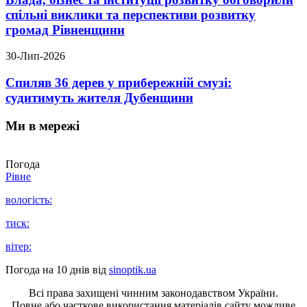
спільні виклики та перспективи розвитку
громад Рівненщини
30-Лип-2026
Спиляв 36 дерев у прибережній смузі:
судитимуть жителя Дубенщини
Ми в мережі
Погода
Рівне
вологість:
тиск:
вітер:
Погода на 10 днів від
sinoptik.ua
Всі права захищені чинним законодавством України.
Повне або часткове використання матеріалів сайту можливе