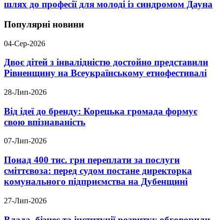
шлях до професії для молоді із синдромом Дауна
Популярні новини
04-Сер-2026
Двоє дітей з інвалідністю достойно представили
Рівненщину на Всеукраїнському етнофестивалі
28-Лип-2026
Від ідеї до бренду: Корецька громада формує
свою впізнаваність
07-Лип-2026
Понад 400 тис. грн переплати за послуги
сміттєвоза: перед судом постане директорка
комунального підприємства на Дубенщині
27-Лип-2026
Влада, бізнес та інституції розвитку обговорили