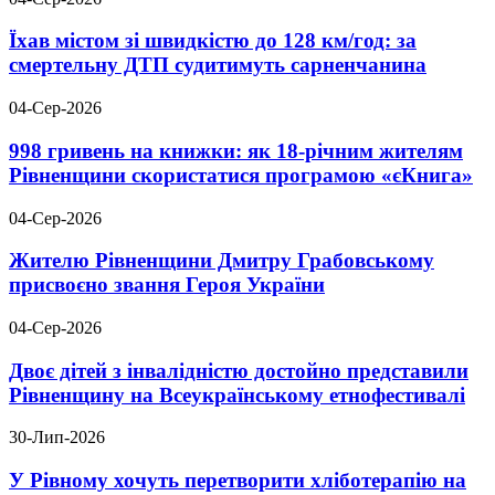
Їхав містом зі швидкістю до 128 км/год: за
смертельну ДТП судитимуть сарненчанина
04-Сер-2026
998 гривень на книжки: як 18-річним жителям
Рівненщини скористатися програмою «єКнига»
04-Сер-2026
Жителю Рівненщини Дмитру Грабовському
присвоєно звання Героя України
04-Сер-2026
Двоє дітей з інвалідністю достойно представили
Рівненщину на Всеукраїнському етнофестивалі
30-Лип-2026
У Рівному хочуть перетворити хліботерапію на