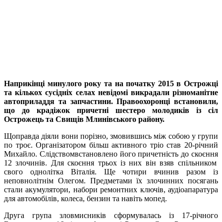
Наприкінці минулого року та на початку 2015 в Острожці
та кількох сусідніх селах невідомі викрадали різноманітне
автоприладдя та запчастини. Правоохоронці встановили,
що до крадіжок причетні шестеро молодиків із сіл
Острожець та Свищів Млинівського району.
Щоправда діяли вони порізно, змовившись між собою у групи
по троє. Організатором більш активного тріо став 20-річний
Михайло. Слідством
встановлено його причетн
і
сть до скоєння
12 злочинів. Для скоєння трьох із них він взяв спільником
свого однолітка Віталія. Ще чотири вчинив разом із
неповнолітнім Олегом. Предметами їх злочинних посягань
стали акумулятори, набори ремонтних ключів, аудіоапаратура
для автомобілів, колеса, бензин та навіть мопед.
Друга група зловмисників сформувалась із 17-річного