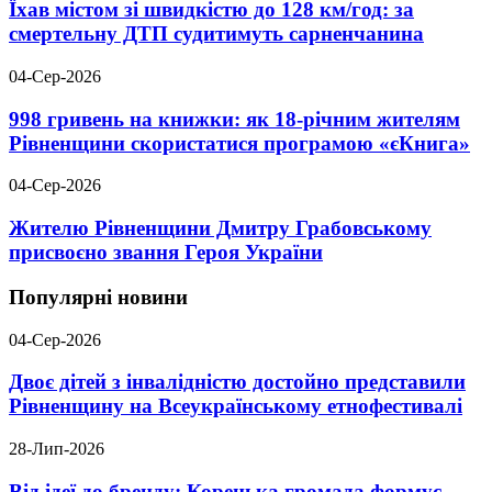
Їхав містом зі швидкістю до 128 км/год: за
смертельну ДТП судитимуть сарненчанина
04-Сер-2026
998 гривень на книжки: як 18-річним жителям
Рівненщини скористатися програмою «єКнига»
04-Сер-2026
Жителю Рівненщини Дмитру Грабовському
присвоєно звання Героя України
Популярні новини
04-Сер-2026
Двоє дітей з інвалідністю достойно представили
Рівненщину на Всеукраїнському етнофестивалі
28-Лип-2026
Від ідеї до бренду: Корецька громада формує