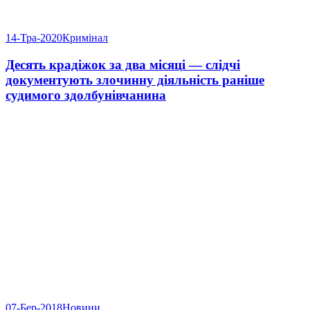
14-Тра-2020
Кримінал
Десять крадіжок за два місяці — слідчі
документують злочинну діяльність раніше
судимого здолбунівчанина
07-Бер-2018
Новини