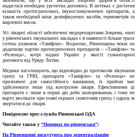
запевнили, що у
всіх закладах охорони здоров’я області
надається необхідна ургентна допомога. В аптеках є достатня
кількість протигрипозних, імуностимулюючих препаратів, а
також необхідний запас дезінфікуючих засобів, термометрів та
марлевих масок.
Усі лікарні області забезпечені медпрепаратами.
Зокрема, нині
у рівненських лікувальних закладах є в наявності більше трьох
сотень упаковок «Таміфлю».
В
одночас, Рівненщина чекає на
додаткову партію протигрипозних препаратів – «Таміфлю» та
«Реленца», котрі надані Україні у якості гуманітарної
допомоги від Уряду Литви.
Медики наголошують, що відповідно до протоколів лікування
грипу та ГРВІ, препарати «Таміфлю» та «Реленца» не
призначені для самостійного вживання, їх прийом має
здійснювати лише під контролем лікаря. Ефективними ці
препарати є лише в перші дві доби захворювання, і тому не
варто зволікати при появі перших симптомів грипу, і одразу ж
звертатися до лікаря.
Повідомляє прес-служба Рівненської ОДА
Читайте також у
“Новинах по-рівненськи”
:
На Рівненщині дискутують про децентралізацію