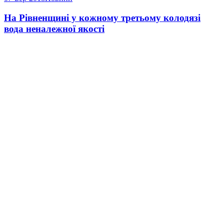
На Рівненщині у кожному третьому колодязі
вода неналежної якості