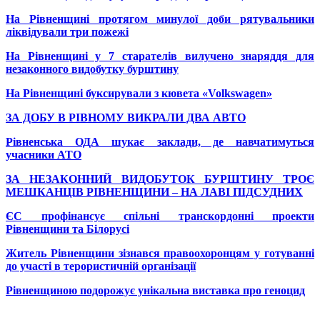
На Рівненщині протягом минулої доби рятувальники
ліквідували три пожежі
На Рівненщині у 7 старателів вилучено знаряддя для
незаконного видобутку бурштину
На Рівненщині буксирували з кювета «Volkswagen»
ЗА ДОБУ В РІВНОМУ ВИКРАЛИ ДВА АВТО
Рівненська ОДА шукає заклади, де навчатимуться
учасники АТО
ЗА НЕЗАКОННИЙ ВИДОБУТОК БУРШТИНУ ТРОЄ
МЕШКАНЦІВ РІВНЕНЩИНИ – НА ЛАВІ ПІДСУДНИХ
ЄС профінансує спільні транскордонні проекти
Рівненщини та Білорусі
Житель Рівненщини зізнався правоохоронцям у готуванні
до участі в терористичній організації
Рівненщиною подорожує унікальна виставка про геноцид