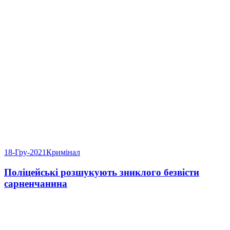
18-Гру-2021
Кримінал
Поліцейські розшукують зниклого безвісти
сарненчанина