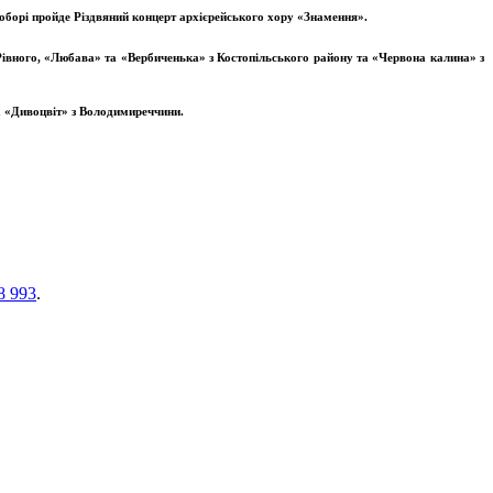
борі пройде Різдвяний концерт архієрейського хору «Знамення».
Рівного, «Любава» та «Вербиченька» з Костопільського району та «Червона калина» з
а «Дивоцвіт» з Володимиреччини.
8 993
.