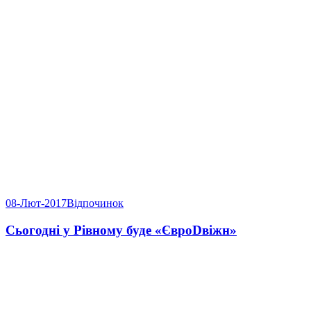
08-Лют-2017
Відпочинок
Сьогодні у Рівному буде «ЄвроDвіжн»