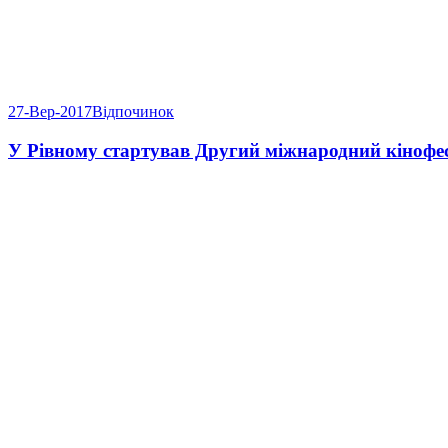
27-Вер-2017
Відпочинок
У Рівному стартував Другий міжнародний кінофе