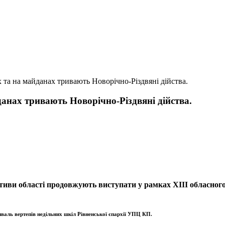
 та на майданах тривають Новорічно-Різдвяні дійства.
анах тривають Новорічно-Різдвяні дійства.
тиви області продовжують виступати у рамках ХІІІ обласног
тиваль вертепів недільних шкіл Рівненської єпархії УПЦ КП.