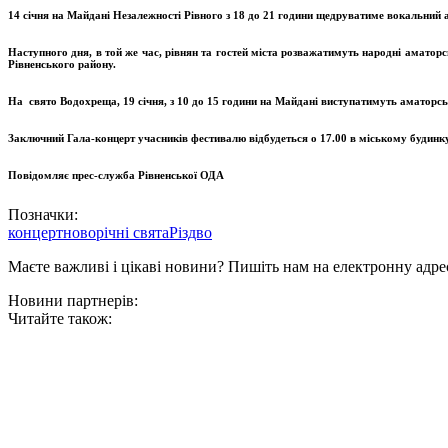
14 січня на Майдані Незалежності Рівного з 18 до 21 години щедруватиме вокальний 
Наступного дня, в той же час, рівнян та гостей міста розважатимуть народні амато
Рівненського району.
На свято Водохреща, 19 січня, з 10 до 15 години на Майдані виступатимуть аматорс
Заключний Гала-концерт
учасників фестивалю
відбудеться
о 17.00 в
міському будинк
Повідомляє прес-служба Рівненської ОДА
Позначки:
концерт
новорічні свята
Різдво
Маєте важливі і цікаві новини? Пишіть нам на електронну адре
Новини партнерів:
Читайте також: