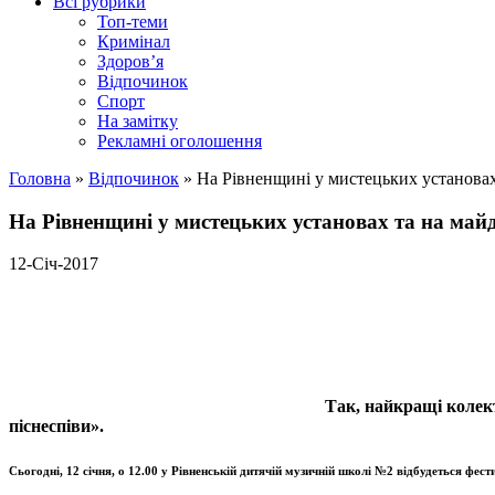
Всі рубрики
Топ-теми
Кримінал
Здоров’я
Відпочинок
Спорт
На замітку
Рекламні оголошення
Головна
»
Відпочинок
»
На Рівненщині у мистецьких установах
На Рівненщині у мистецьких установах та на майд
12-Січ-2017
Так, найкращі колек
піснеспіви».
Сьогодні, 12 січня, о 12.00 у Рівненській дитячій музичній школі №2 відбудеться фес