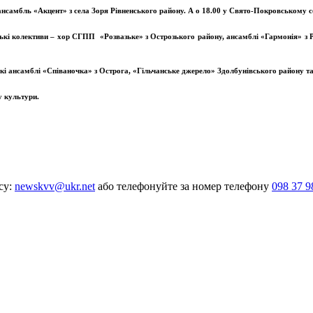
ансамбль «Акцент» з села Зоря Рівненського району.
А о 18.00 у Свято-Покровському со
рські колективи – хор СГПП «Розвазьке» з Острозького району, ансамблі «Гармонія» з 
ькі ансамблі «Співаночка» з Острога, «Гільчанське джерело» Здолбунівського району т
у культури.
су:
newskvv@ukr.net
або телефонуйте за номер телефону
098 37 9