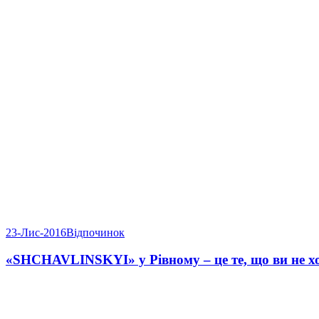
23-Лис-2016
Відпочинок
«SHCHAVLINSKYI» у Рівному – це те, що ви не хо