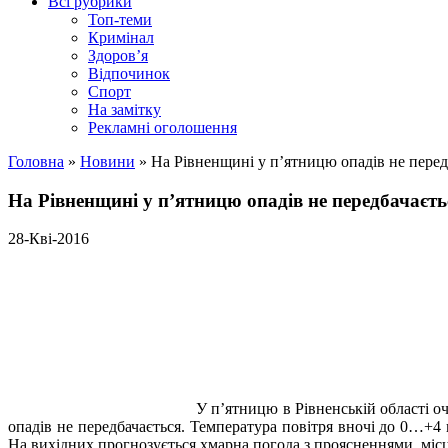
Всі рубрики
Топ-теми
Кримінал
Здоров’я
Відпочинок
Спорт
На замітку
Рекламні оголошення
Головна
»
Новини
»
На Рівненщині у п’ятницю опадів не перед
На Рівненщині у п’ятницю опадів не передбачаєть
28-Кві-2016
У п’ятницю в Рівненській області о
опадів не передбачається. Температура повітря вночі до 0…+4
На вихідних прогнозується хмарна погода з проясненнями, міс