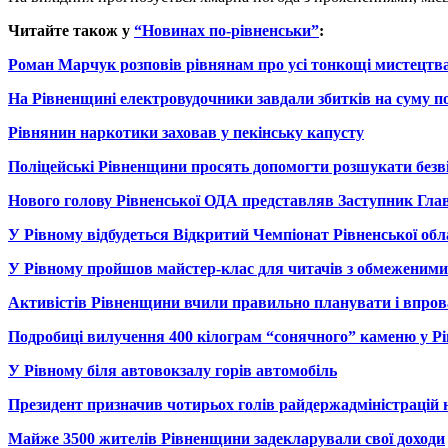
Читайте також у
“Новинах по-рівненськи”
:
Роман Марчук розповів рівнянам про усі тонкощі мистецтв
На Рівненщині електровудочники завдали збитків на суму пон
Рівнянин наркотики заховав у пекінську капусту
Поліцейські Рівненщини просять допомогти розшукати безв
Нового голову Рівненської ОДА представляв Заступник Глав
У Рівному відбудеться Відкритий Чемпіонат Рівненської обла
У Рівному пройшов майстер-клас для читачів з обмеженим
Активістів Рівненщини вчили правильно планувати і впров
Подробиці вилучення 400 кілограм “сонячного” каменю у Р
У Рівному біля автовокзалу горів автомобіль
Президент призначив чотирьох голів райдержадміністрацій 
Майже 3500 жителів Рівненщини задекларували свої доходи