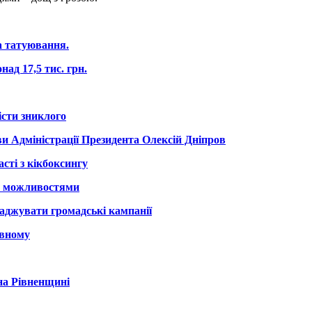
а татуювання.
ад 17,5 тис. грн.
істи зниклого
и Адміністрації Президента Олексій Дніпров
сті з кікбоксингу
и можливостями
аджувати громадські кампанії
івному
на Рівненщині