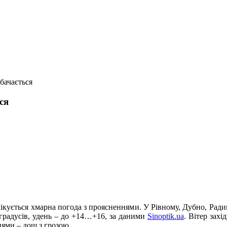
бачається
ся
чікується хмарна погода з проясненнями. У Рівному, Дубно, Ради
 градусів, удень – до +14…+16, за даними
Sinoptik.ua
. Вітер захі
цями – дощ з грозою.