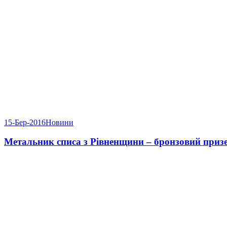
15-Бер-2016
Новини
Метальник списа з Рівненщини – бронзовий приз