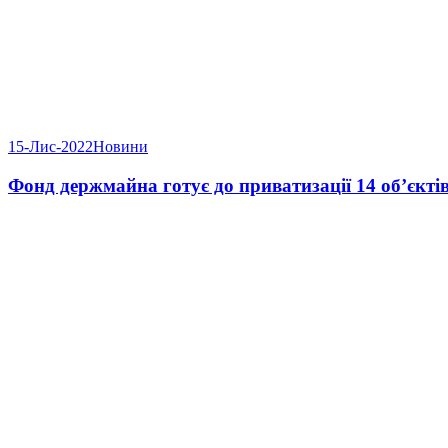
15-Лис-2022
Новини
Фонд держмайна готує до приватизації 14 об’єкті