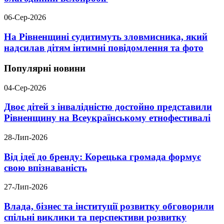
06-Сер-2026
На Рівненщині судитимуть зловмисника, який
надсилав дітям інтимні повідомлення та фото
Популярні новини
04-Сер-2026
Двоє дітей з інвалідністю достойно представили
Рівненщину на Всеукраїнському етнофестивалі
28-Лип-2026
Від ідеї до бренду: Корецька громада формує
свою впізнаваність
27-Лип-2026
Влада, бізнес та інституції розвитку обговорили
спільні виклики та перспективи розвитку