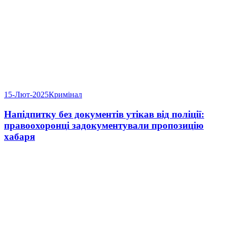
15-Лют-2025
Кримінал
Напідпитку без документів утікав від поліції:
правоохоронці задокументували пропозицію
хабаря