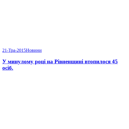
21-Тра-2015
Новини
У минулому році на Рівненщині втопилося 45
осіб.