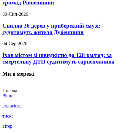
громад Рівненщини
30-Лип-2026
Спиляв 36 дерев у прибережній смузі:
судитимуть жителя Дубенщини
04-Сер-2026
Їхав містом зі швидкістю до 128 км/год: за
смертельну ДТП судитимуть сарненчанина
Ми в мережі
Погода
Рівне
вологість:
тиск:
вітер: