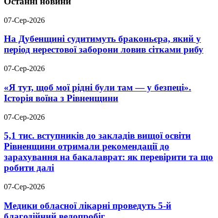
Останні новини
07-Сер-2026
На Дубенщині судитимуть браконьєра, який у
період нерестової заборони ловив сітками рибу
07-Сер-2026
«Я тут, щоб мої рідні були там — у безпеці».
Історія воїна з Рівненщини
07-Сер-2026
5,1 тис. вступників до закладів вищої освіти
Рівненщини отримали рекомендації до
зарахування на бакалаврат: як перевірити та що
робити далі
07-Сер-2026
Медики обласної лікарні проведуть 5-й
благодійний велопробіг