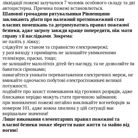
ліквідації пожежі залучалося 7 чоловік особового складу та дві
автоцистерна. Причина пожежі встановлються.
Шановні громадяни рятувальники Рівненщини
закликають дбати про належний протипожежний стан
власних помешкань та дотримуватись правил пожежної
безпеки, адже загрозу завжди краще попередити, ніж мати
справу з її наслідками
.
Зокрема
:
не паліть у ліжку;
слідкуйте за станом та справністю електромережі;
у разі виходу з приміщень не залишайте увімкненими
телевізори, праски, тощо;
не залишайте малолітніх дітей без нагляду, та не дозволяйте їм
бавитися сірниками;
намагайтеся уникати перевантаження електричних мереж, не
вмикайте одночасно побутові електроспоживачі великої
потужності.
подбайте про захист помешкання від грозових розрядів, адже
блискавки нерідко можуть стати причиною займання;
при виникненні пожежі негайно викликайте вогнеборців за
номером 101, адже кожна хвилина у цій ситуації має
вирішальне значення!
Лише виконання елементарних правил пожежної та
власної безпеки зможе зберегти ваше життя та майно від
вогню!