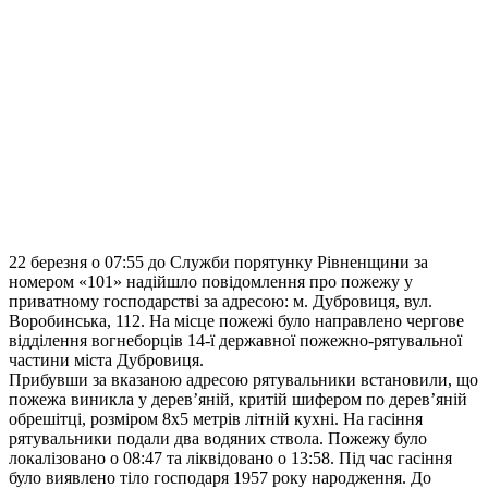
22 березня о 07:55 до Служби порятунку Рівненщини за
номером «101» надійшло повідомлення про пожежу у
приватному господарстві за адресою: м. Дубровиця, вул.
Воробинська, 112. На місце пожежі було направлено чергове
відділення вогнеборців 14-ї державної пожежно-рятувальної
частини міста Дубровиця.
Прибувши за вказаною адресою рятувальники встановили, що
пожежа виникла у дерев’яній, критій шифером по дерев’яній
обрешітці, розміром 8х5 метрів літній кухні. На гасіння
рятувальники подали два водяних ствола. Пожежу було
локалізовано о 08:47 та ліквідовано о 13:58. Під час гасіння
було виявлено тіло господаря 1957 року народження. До