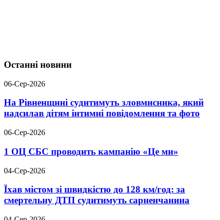
Останні новини
06-Сер-2026
На Рівненщині судитимуть зловмисника, який
надсилав дітям інтимні повідомлення та фото
06-Сер-2026
1 ОЦ СБС проводить кампанію «Це ми»
04-Сер-2026
Їхав містом зі швидкістю до 128 км/год: за
смертельну ДТП судитимуть сарненчанина
04-Сер-2026