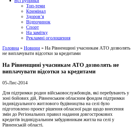
Всі рубрики
Топ-теми
Кримінал
Здоров’я
Відпочинок
Спорт
На замітку
Рекламні оголошення
Головна
»
Новини
»
На Рівненщині учасникам АТО дозволять
не виплачувати відсотки за кредитами
На Рівненщині учасникам АТО дозволять не
виплачувати відсотки за кредитами
05-Лис-2014
Для підтримки родин військовослужбовців, які перебувають у
зоні бойових дій, Рівненським обласним фондом підтримки
індивідуального житлового будівництва на селі було
підготовлено проект рішення обласної ради щодо внесення
змін до Регіональних правил надання довгострокових
кредитів індивідуальним забудовникам житла на селі у
Рівненській області.