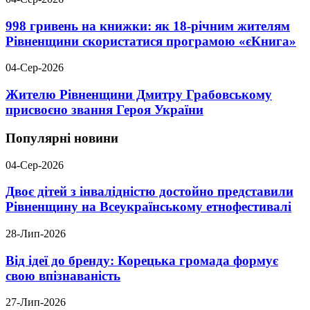
998 гривень на книжки: як 18-річним жителям
Рівненщини скористатися програмою «єКнига»
04-Сер-2026
Жителю Рівненщини Дмитру Грабовському
присвоєно звання Героя України
Популярні новини
04-Сер-2026
Двоє дітей з інвалідністю достойно представили
Рівненщину на Всеукраїнському етнофестивалі
28-Лип-2026
Від ідеї до бренду: Корецька громада формує
свою впізнаваність
27-Лип-2026