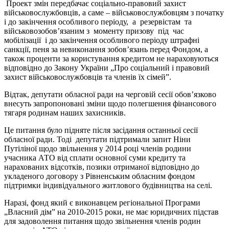
Проект змін передбачає соціально-правовий захист
військовослужбовців, а саме – військовослужбовцям з початку
і до закінчення особливого періоду, а резервістам та
військовозобов’язаним з моменту призову під час
мобілізації і до закінчення особливого періоду штрафні
санкції, пеня за невиконання зобов’язань перед Фондом, а
також проценти за користування кредитом не нараховуються
відповідно до Закону України „Про соціальний і правовий
захист військовослужбовців та членів їх сімей”.
Відтак, депутати обласної ради на черговій сесії обов’язково
внесуть запропоновані зміни щодо полегшення фінансового
тягаря родинам наших захисників.
Це питання було підняте після засідання останньої сесії
обласної ради. Тоді депутати підтримали запит Ніни
Путіліної щодо звільнення у 2014 році членів родини
учасника АТО від сплати основної суми кредиту та
нарахованих відсотків, позики отриманої відповідно до
укладеного договору з Рівненським обласним фондом
підтримки індивідуального житлового будівництва на селі.
Наразі, фонд який є виконавцем регіональної Програми
„Власний дім” на 2010-2015 роки, не має юридичних підстав
для задоволення питання щодо звільнення членів родин