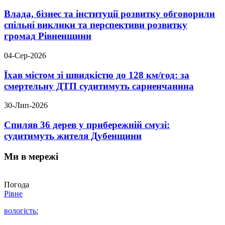
Влада, бізнес та інституції розвитку обговорили
спільні виклики та перспективи розвитку
громад Рівненщини
04-Сер-2026
Їхав містом зі швидкістю до 128 км/год: за
смертельну ДТП судитимуть сарненчанина
30-Лип-2026
Спиляв 36 дерев у прибережній смузі:
судитимуть жителя Дубенщини
Ми в мережі
Погода
Рівне
вологість: