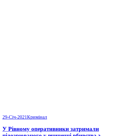
29-Січ-2021
Кримінал
У Рівному оперативники затримали
підозрюваного у вчиненні вбивства з