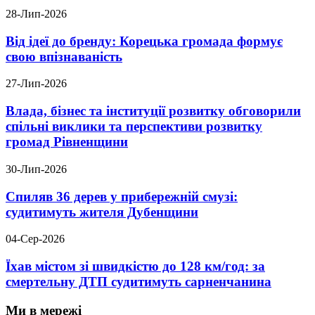
28-Лип-2026
Від ідеї до бренду: Корецька громада формує
свою впізнаваність
27-Лип-2026
Влада, бізнес та інституції розвитку обговорили
спільні виклики та перспективи розвитку
громад Рівненщини
30-Лип-2026
Спиляв 36 дерев у прибережній смузі:
судитимуть жителя Дубенщини
04-Сер-2026
Їхав містом зі швидкістю до 128 км/год: за
смертельну ДТП судитимуть сарненчанина
Ми в мережі