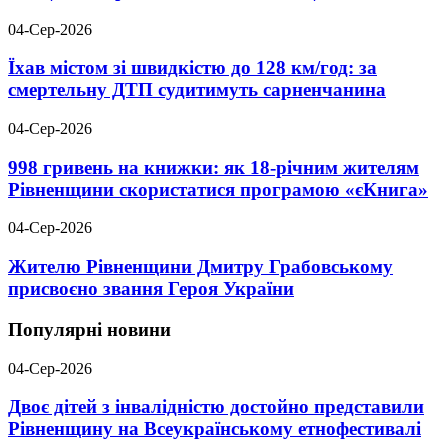
04-Сер-2026
Їхав містом зі швидкістю до 128 км/год: за
смертельну ДТП судитимуть сарненчанина
04-Сер-2026
998 гривень на книжки: як 18-річним жителям
Рівненщини скористатися програмою «єКнига»
04-Сер-2026
Жителю Рівненщини Дмитру Грабовському
присвоєно звання Героя України
Популярні новини
04-Сер-2026
Двоє дітей з інвалідністю достойно представили
Рівненщину на Всеукраїнському етнофестивалі