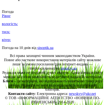
Погода
Рівне
вологість:
тиск:
вітер:
Погода на 10 днів від
sinoptik.ua
Всі права захищені чинним законодавством України.
Повне або часткове використання матеріалів сайту можливе
лише за умови посилання (для інтернет-видань —
гіперпосилання) на
tomat.rv.ua
Редакція може не поділяти думку авторів. Адміністрація сайту
залишає за собою можливість редагувати надані їй матеріали.
Блоги
– це матеріали, які відображають винятково точку зору
автора. Редакція не несе відповідальність за публікації
блогерів.
Контакти сайту
: Електронна адреса:
newskvv@ukr.net
© ТОВ «ІНФОРМАЦІЙНЕ АГЕНТСТВО «НОВИНИ ПО-
РІВНЕНСЬКИ» 2014-2020