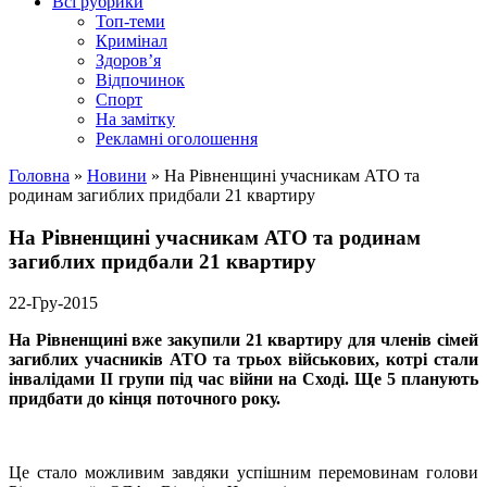
Всі рубрики
Топ-теми
Кримінал
Здоров’я
Відпочинок
Спорт
На замітку
Рекламні оголошення
Головна
»
Новини
»
На Рівненщині учасникам АТО та
родинам загиблих придбали 21 квартиру
На Рівненщині учасникам АТО та родинам
загиблих придбали 21 квартиру
22-Гру-2015
На Рівненщині вже закупили
2
1
квартиру для членів сімей
загиблих
учасників АТО та трьох військових, котрі стали
інвалідами ІІ групи під час війни на Сході. Ще 5 планують
придбати до кінця поточного року.
Це стало можливим завдяки успішним перемовинам голови