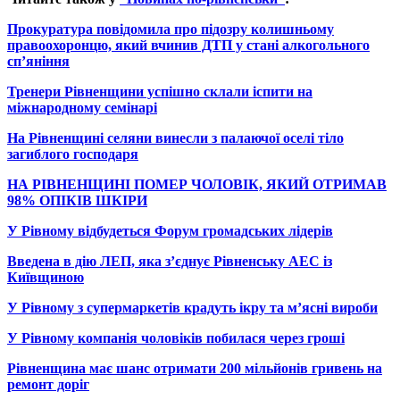
Прокуратура повідомила про підозру колишньому
правоохоронцю, який вчинив ДТП у стані алкогольного
сп’яніння
Тренери Рівненщини успішно склали іспити на
міжнародному семінарі
На Рівненщині селяни винесли з палаючої оселі тіло
загиблого господаря
НА РІВНЕНЩИНІ ПОМЕР ЧОЛОВІК, ЯКИЙ ОТРИМАВ
98% ОПІКІВ ШКІРИ
У Рівному відбудеться Форум громадських лідерів
Введена в дію ЛЕП, яка з’єднує Рівненську АЕС із
Київщиною
У Рівному з супермаркетів крадуть ікру та м’ясні вироби
У Рівному компанія чоловіків побилася через гроші
Рівненщина має шанс отримати 200 мільйонів гривень на
ремонт доріг