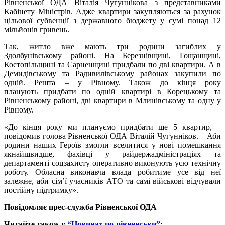
Рівненської ОДА Віталія Чугуннікова з представниками
Кабінету Міністрів. Адже квартири закупляються за рахунок
цільової субвенції з державного бюджету у сумі понад 12
мільйонів гривень.
Так, житло вже мають три родини загиблих у
Здолбунівському районі. На Березнівщині, Гощанщині,
Костопільщині та Сарненщині придбали по дві квартири. А в
Демидівському та Радивилівському районах закупили по
одній. Решта – у Рівному. Також до кінця року
планують придбати по одній квартирі в Корецькому та
Рівненському районі, дві квартири в Млинівському та одну у
Рівному.
«До кінця року ми плануємо придбати ще 5 квартир, –
повідомив голова Рівненської ОДА Віталій Чугунніков. – Аби
родини наших Героїв змогли вселитися у нові помешкання
якнайшвидше, фахівці у райдержадміністраціях та
департаменті соцзахисту оперативно виконують усю технічну
роботу. Обласна виконавча влада робитиме усе від неї
залежне, аби сім’ї учасників АТО та самі військові відчували
постійну підтримку».
Повідомляє прес-служба Рівненської ОДА
Читайте також у
“Новинах по-рівненськи”
: