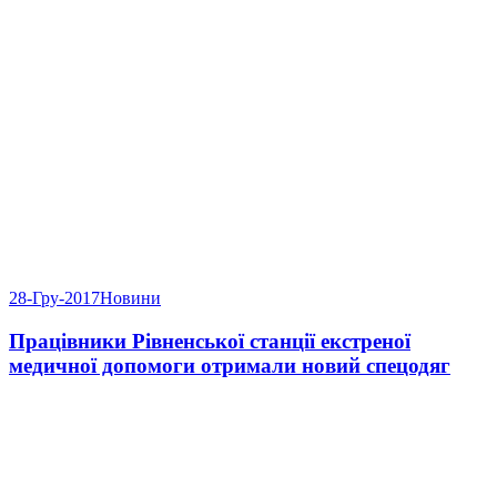
28-Гру-2017
Новини
Працівники Рівненської станції екстреної
медичної допомоги отримали новий спецодяг