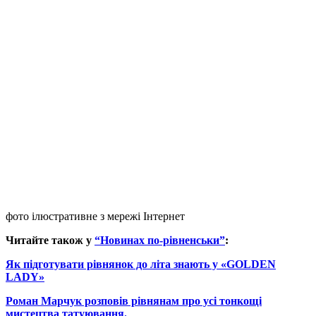
фото ілюстративне з мережі Інтернет
Читайте також у
“Новинах по-рівненськи”
:
Як підготувати рівнянок до літа знають у «GOLDEN
LADY»
Роман Марчук розповів рівнянам про усі тонкощі
мистецтва татуювання.