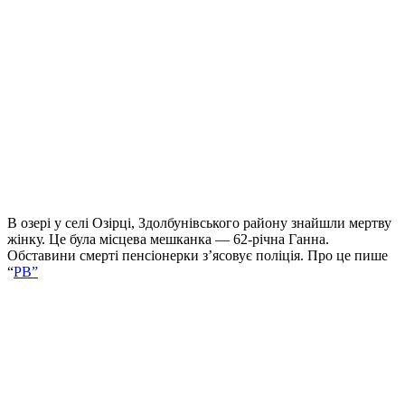
В озері у селі Озірці, Здолбунівського району знайшли мертву
жінку. Це була місцева мешканка — 62-річна Ганна.
Обставини смерті пенсіонерки з’ясовує поліція. Про це пише
“
РВ”