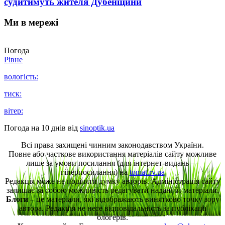
судитимуть жителя Дубенщини
Ми в мережі
Погода
Рівне
вологість:
тиск:
вітер:
Погода на 10 днів від
sinoptik.ua
Всі права захищені чинним законодавством України.
Повне або часткове використання матеріалів сайту можливе
лише за умови посилання (для інтернет-видань —
гіперпосилання) на
tomat.rv.ua
Редакція може не поділяти думку авторів. Адміністрація сайту
залишає за собою можливість редагувати надані їй матеріали.
Блоги
– це матеріали, які відображають винятково точку зору
автора. Редакція не несе відповідальність за публікації
блогерів.