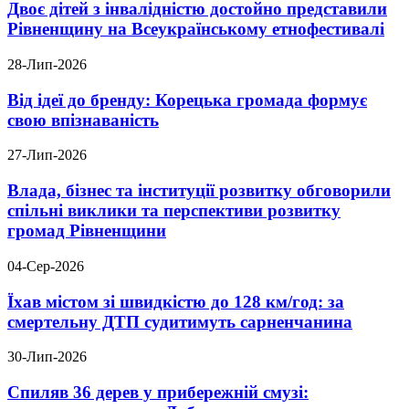
Двоє дітей з інвалідністю достойно представили
Рівненщину на Всеукраїнському етнофестивалі
28-Лип-2026
Від ідеї до бренду: Корецька громада формує
свою впізнаваність
27-Лип-2026
Влада, бізнес та інституції розвитку обговорили
спільні виклики та перспективи розвитку
громад Рівненщини
04-Сер-2026
Їхав містом зі швидкістю до 128 км/год: за
смертельну ДТП судитимуть сарненчанина
30-Лип-2026
Спиляв 36 дерев у прибережній смузі: