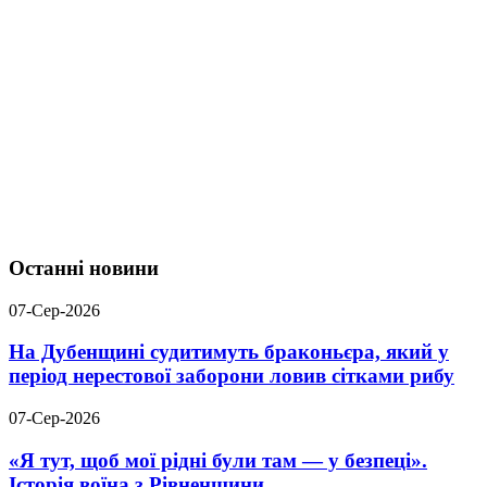
Останні новини
07-Сер-2026
На Дубенщині судитимуть браконьєра, який у
період нерестової заборони ловив сітками рибу
07-Сер-2026
«Я тут, щоб мої рідні були там — у безпеці».
Історія воїна з Рівненщини