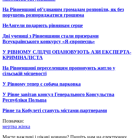
На Рівненщині об’єднаним громадам розповіли, як без
порушень розпоряджатися грошима
НеАнгели подарють рівнянам серце
Дві учениці з Рівненщини стали призерами
Всеукраїнського конкурсу «Я-європеєць»
У РІВНОМУ СЛІДЧІ ОПАНОВУЮТЬ АЗИ ЕКСПЕРТА-
КРИМІНАЛІСТА
На Рівненщині переселенцям пропонують житло у
сільській місцевості
У Рівному тепер є собача парковка
У Рівне завітав консул Генерального Консульства
Республіки Польща
Рівне та Кобулеті стануть містами-партнерами
Позначки:
мертва жінка
Маєте важливі і цікаві новини? Пишіть нам на електронну