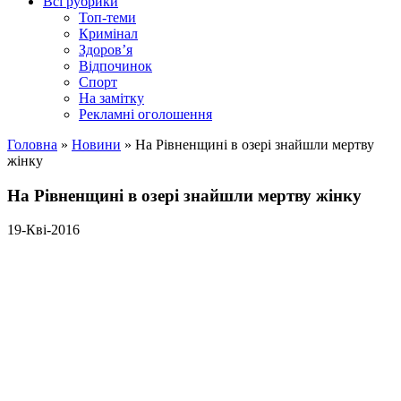
Всі рубрики
Топ-теми
Кримінал
Здоров’я
Відпочинок
Спорт
На замітку
Рекламні оголошення
Головна
»
Новини
»
На Рівненщині в озері знайшли мертву
жінку
На Рівненщині в озері знайшли мертву жінку
19-Кві-2016