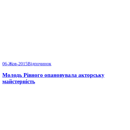
06-Жов-2015
Відпочинок
Молодь Рівного опановувала акторську
майстерність