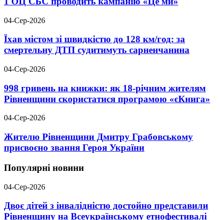
1 ОЦ СБС проводить кампанію «Це ми»
04-Сер-2026
Їхав містом зі швидкістю до 128 км/год: за
смертельну ДТП судитимуть сарненчанина
04-Сер-2026
998 гривень на книжки: як 18-річним жителям
Рівненщини скористатися програмою «єКнига»
04-Сер-2026
Жителю Рівненщини Дмитру Грабовському
присвоєно звання Героя України
Популярні новини
04-Сер-2026
Двоє дітей з інвалідністю достойно представили
Рівненщину на Всеукраїнському етнофестивалі