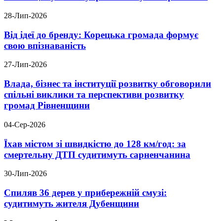
28-Лип-2026
Від ідеї до бренду: Корецька громада формує
свою впізнаваність
27-Лип-2026
Влада, бізнес та інституції розвитку обговорили
спільні виклики та перспективи розвитку
громад Рівненщини
04-Сер-2026
Їхав містом зі швидкістю до 128 км/год: за
смертельну ДТП судитимуть сарненчанина
30-Лип-2026
Спиляв 36 дерев у прибережній смузі:
судитимуть жителя Дубенщини