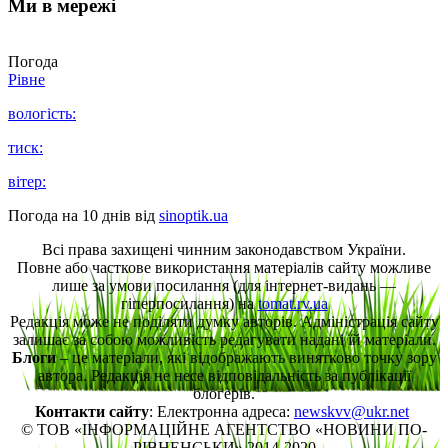
Ми в мережі
Погода
Рівне
вологість:
тиск:
вітер:
Погода на 10 днів від
sinoptik.ua
Всі права захищені чинним законодавством України.
Повне або часткове використання матеріалів сайту можливе
лише за умови посилання (для інтернет-видань —
гіперпосилання) на
tomat.rv.ua
Редакція може не поділяти думку авторів. Адміністрація сайту
залишає за собою можливість редагувати надані їй матеріали.
Блоги
– це матеріали, які відображають винятково точку зору
автора. Редакція не несе відповідальність за публікації
блогерів.
Контакти сайту
: Електронна адреса:
newskvv@ukr.net
© ТОВ «ІНФОРМАЦІЙНЕ АГЕНТСТВО «НОВИНИ ПО-
РІВНЕНСЬКИ» 2014-2020