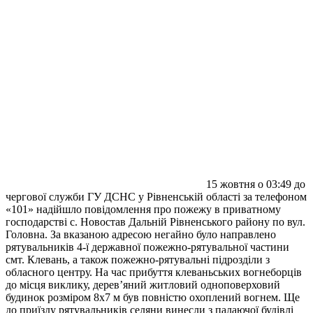
15 жовтня о 03:49 до
чергової служби ГУ ДСНС у Рівненській області за телефоном
«101» надійшло повідомлення про пожежу в приватному
господарстві с. Новостав Дальній Рівненського району по вул.
Головна. За вказаною адресою негайно було направлено
рятувальників 4-ї державної пожежно-рятувальної частини
смт. Клевань, а також пожежно-рятувальні підрозділи з
обласного центру. На час прибуття клеваньських вогнеборців
до місця виклику, дерев’яний житловий одноповерховий
будинок розміром 8х7 м був повністю охоплений вогнем. Ще
до приїзду рятувальників селяни винесли з палаючої будівлі