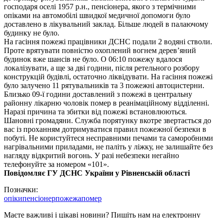
господаря оселі 1957 р.н., пенсіонера, якого з термічними
опіками на автомобілі швидкої медичної допомоги було
доставлено в лікувальний заклад. Більше людей в палаючому
будинку не було.
На гасіння пожежі працівники ДСНС подали 2 водяні стволи.
Проте врятувати повністю охоплений вогнем дерев’яний
будинок вже шансів не було. О 06:10 пожежу вдалося
локалізувати, а ще за дві години, після ретельного розбору
конструкцій будівлі, остаточно ліквідувати. На гасіння пожежі
було залучено 11 рятувальників та 3 пожежні автоцистерни.
Близько 09-ї години доставлений з пожежі в центральну
районну лікарню чоловік помер в реанімаційному відділенні.
Наразі причина та збитки від пожежі встановлюються.
Шановні громадяни. Служба порятунку вкотре звертається до
вас із проханням дотримуватися правил пожежної безпеки в
побуті. Не користуйтеся несправними печами та саморобними
нагрівальними приладами, не паліть у ліжку, не залишайте без
нагляду відкритий вогонь. У разі небезпеки негайно
телефонуйте за номером «101».
Повідомляє ГУ ДСНС України у Рівненській області
Позначки:
опіки
пенсіонер
пожежа
помер
Маєте важливі і цікаві новини? Пишіть нам на електронну