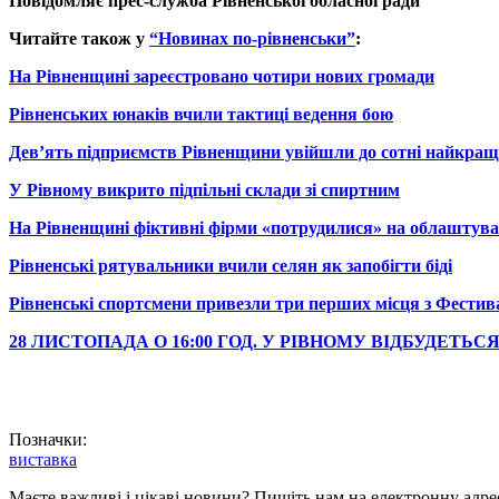
Повідомляє прес-служба Рівненської обласної ради
Читайте також у
“Новинах по-рівненськи”
:
На Рівненщині зареєстровано чотири нових громади
Рівненських юнаків вчили тактиці ведення бою
Дев’ять підприємств Рівненщини увійшли до сотні найкращ
У Рівному викрито підпільні склади зі спиртним
На Рівненщині фіктивні фірми «потрудилися» на облаштува
Рівненські рятувальники вчили селян як запобігти біді
Рівненські спортсмени привезли три перших місця з Фестив
28 ЛИСТОПАДА О 16:00 ГОД. У РІВНОМУ ВІДБУДЕТЬ
Позначки:
виставка
Маєте важливі і цікаві новини? Пишіть нам на електронну адре