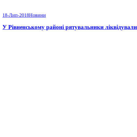
18-Лип-2018
Новини
У Рівненському районі рятувальники ліквідувал