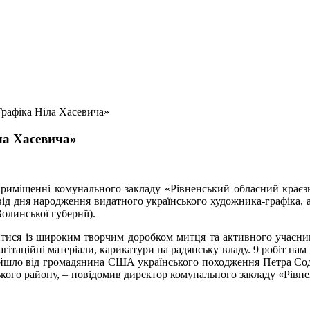
Графіка Ніла Хасевича»
ла Хасевича»
приміщенні комунального закладу «Рівненський обласний краєзн
 від дня народження видатного українського художника-графіка, 
олинської губернії).
митися із широким творчим доробком митця та активного учасн
гітаційні матеріали, карикатури на радянську владу. 9 робіт на
йшло від громадянина США українського походження Петра Содо
ького району, – повідомив директор комунального закладу «Рівн