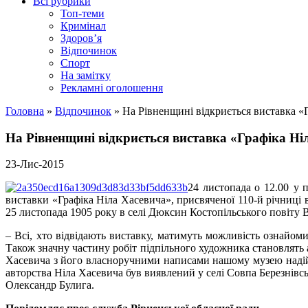
Всі рубрики
Топ-теми
Кримінал
Здоров’я
Відпочинок
Спорт
На замітку
Рекламні оголошення
Головна
»
Відпочинок
»
На Рівненщині відкриється виставка «
На Рівненщині відкриється виставка «Графіка Ні
23-Лис-2015
24 листопада о 12.00
у 
виставки «Графіка Ніла Хасевича», присвяченої 110-й річниці
25 листопада 1905 року в селі Дюксин Костопільського повіту В
– Всі, хто відвідають виставку, матимуть можливість ознайо
Також значну частину робіт підпільного художника становлять а
Хасевича з його власноручними написами нашому музею наді
авторства Ніла Хасевича був виявлений у селі Совпа Березнівс
Олександр Булига.