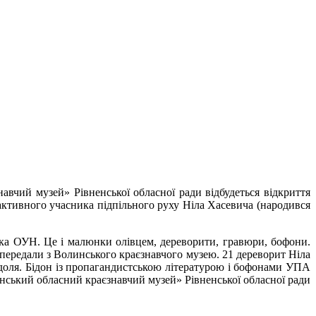
авчий музей» Рівненської обласної ради відбудеться відкриття
активного учасника підпільного руху Ніла Хасевича (народився
ика ОУН. Це і малюнки олівцем, дереворити, гравюри, бофони.
м передали з Волинського краєзнавчого музею. 21 дереворит Ніла
ля. Бідон із пропагандистською літературою і бофонами УПА
енський обласний краєзнавчий музей» Рівненської обласної ради