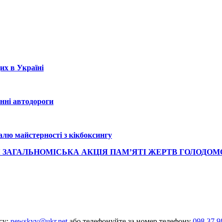
их в Україні
нні автодороги
алю майстерності з кікбоксингу
СЯ ЗАГАЛЬНОМІСЬКА АКЦІЯ ПАМ’ЯТІ ЖЕРТВ ГОЛОДОМО
су:
newskvv@ukr.net
або телефонуйте за номер телефону
098 37 9