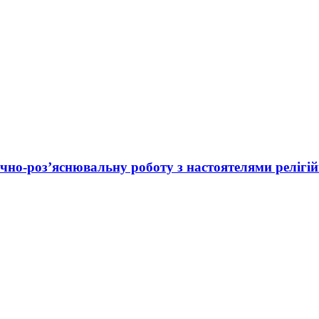
чно-роз’яснювальну роботу з настоятелями релігій