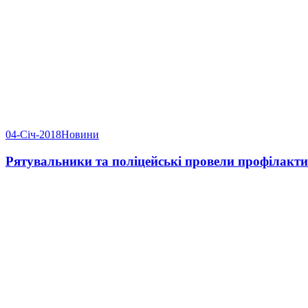
04-Січ-2018
Новини
Рятувальники та поліцейські провели профілакти