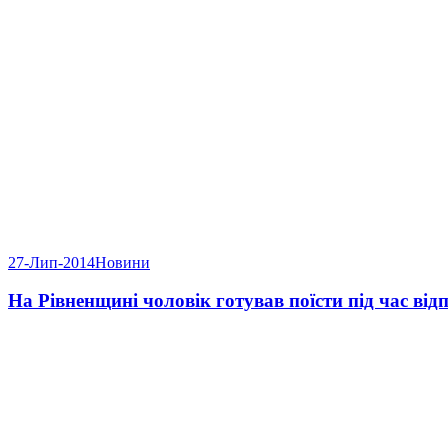
27-Лип-2014
Новини
На Рівненщині чоловік готував поїсти під час ві