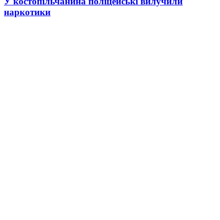
У костопільчанина поліцейські вилучили
наркотики