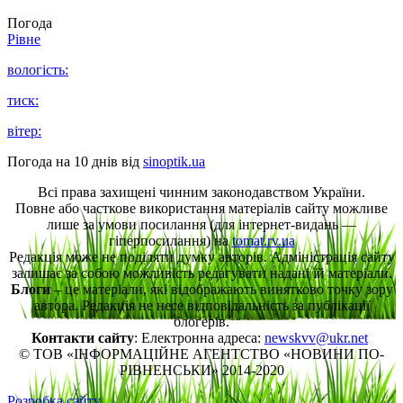
Погода
Рівне
вологість:
тиск:
вітер:
Погода на 10 днів від
sinoptik.ua
Всі права захищені чинним законодавством України.
Повне або часткове використання матеріалів сайту можливе
лише за умови посилання (для інтернет-видань —
гіперпосилання) на
tomat.rv.ua
Редакція може не поділяти думку авторів. Адміністрація сайту
залишає за собою можливість редагувати надані їй матеріали.
Блоги
– це матеріали, які відображають винятково точку зору
автора. Редакція не несе відповідальність за публікації
блогерів.
Контакти сайту
: Електронна адреса:
newskvv@ukr.net
© ТОВ «ІНФОРМАЦІЙНЕ АГЕНТСТВО «НОВИНИ ПО-
РІВНЕНСЬКИ» 2014-2020
Розробка сайту.