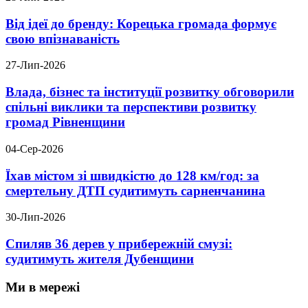
Від ідеї до бренду: Корецька громада формує
свою впізнаваність
27-Лип-2026
Влада, бізнес та інституції розвитку обговорили
спільні виклики та перспективи розвитку
громад Рівненщини
04-Сер-2026
Їхав містом зі швидкістю до 128 км/год: за
смертельну ДТП судитимуть сарненчанина
30-Лип-2026
Спиляв 36 дерев у прибережній смузі:
судитимуть жителя Дубенщини
Ми в мережі