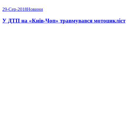
29-Сер-2018
Новини
У ДТП на «Київ-Чоп» травмувався мотоцикліст