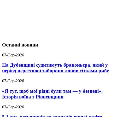
Останні новини
07-Сер-2026
На Дубенщині судитимуть браконьєра, який у
період нерестової заборони ловив сітками рибу
07-Сер-2026
«Я тут, щоб мої рідні були там — у безпеці».
Історія воїна з Рівненщини
07-Сер-2026
5,1 тис. вступників до закладів вищої освіти