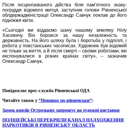
Після інсценізованого дійства біля пам’ятного знаку-
погруддя відомого митця, заступник голови Рівненської
облдержадміністрації Олександр Савчук поклав до його
підніжжя квіти.
«Сьогодні ми віддаємо шану нашому земляку Нілу
Хасевичу. Він боровся за нашу незалежність та
державність. На його шляху була і боротьба у підпіллі, і
робота у повстанських часописах. Художник був відомий
не тільки за життя, а й після смерті – своїми роботами, які
експонувалися в різних країнах світу», – зазначив
Олександр Савчук.
Повідомляє прес-служба Рівненської ОДА
Читайте також у
“Новинах по-рівненськи”
:
Замок князів Острозьких запрошує на художні виставки
ПОЛІЦЕЙСЬКІ ПЕРЕКРИЛИ КАНАЛ НАДХОДЖЕННЯ
НАРКОТИКІВ В РІВНЕНСЬКУ ОБЛАСТЬ