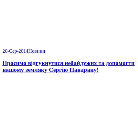
20-Сер-2014
Новини
Просимо відгукнутися небайдужих та допомогти
нашому земляку Сергію Пандраку!