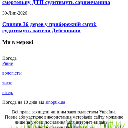
смертельну ДТП судитимуть сарненчанина
30-Лип-2026
Спиляв 36 дерев у прибережній смузі:
судитимуть жителя Дубенщини
Ми в мережі
Погода
Рівне
вологість:
тиск:
вітер:
Погода на 10 днів від
sinoptik.ua
Всі права захищені чинним законодавством України.
Повне або часткове використання матеріалів сайту можливе
лише за умови посилання (для інтернет-видань —
гіперпосилання) на
tomat.rv.ua