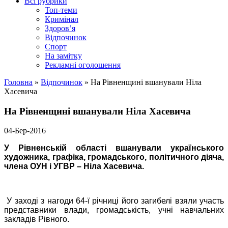
Всі рубрики
Топ-теми
Кримінал
Здоров’я
Відпочинок
Спорт
На замітку
Рекламні оголошення
Головна
»
Відпочинок
»
На Рівненщині вшанували Ніла
Хасевича
На Рівненщині вшанували Ніла Хасевича
04-Бер-2016
У Рівненській області вшанували українського
художника, графіка, громадського, політичного діяча,
члена ОУН і УГВР
–
Ніла Хасевича.
У заході з нагоди 64-ї річниці його загибелі взяли участь
представники влади, громадськість, учні навчальних
закладів Рівного.