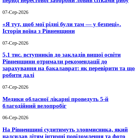
період нерестової заборони ловив сітками рибу
07-Сер-2026
«Я тут, щоб мої рідні були там — у безпеці».
Історія воїна з Рівненщини
07-Сер-2026
5,1 тис. вступників до закладів вищої освіти
Рівненщини отримали рекомендації до
зарахування на бакалаврат: як перевірити та що
робити далі
07-Сер-2026
Медики обласної лікарні проведуть 5-й
благодійний велопробіг
06-Сер-2026
На Рівненщині судитимуть зловмисника, який
надсилав дітям інтимні повідомлення та фото