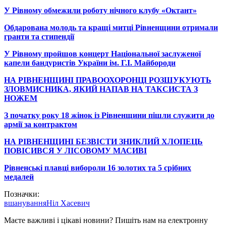
У Рівному обмежили роботу нічного клубу «Октант»
Обдарована молодь та кращі митці Рівненщини отримали
гранти та стипендії
У Рівному пройшов концерт Національної заслуженої
капели бандуристів України ім. Г.І. Майбороди
НА РІВНЕНЩИНІ ПРАВООХОРОНЦІ РОЗШУКУЮТЬ
ЗЛОВМИСНИКА, ЯКИЙ НАПАВ НА ТАКСИСТА З
НОЖЕМ
З початку року 18 жінок із Рівненщини пішли служити до
армії за контрактом
НА РІВНЕНЩИНІ БЕЗВІСТИ ЗНИКЛИЙ ХЛОПЕЦЬ
ПОВІСИВСЯ У ЛІСОВОМУ МАСИВІ
Рівненські плавці вибороли 16 золотих та 5 срібних
медалей
Позначки:
вшанування
Ніл Хасевич
Маєте важливі і цікаві новини? Пишіть нам на електронну