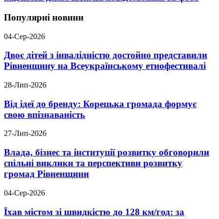
Популярні новини
04-Сер-2026
Двоє дітей з інвалідністю достойно представили
Рівненщину на Всеукраїнському етнофестивалі
28-Лип-2026
Від ідеї до бренду: Корецька громада формує
свою впізнаваність
27-Лип-2026
Влада, бізнес та інституції розвитку обговорили
спільні виклики та перспективи розвитку
громад Рівненщини
04-Сер-2026
Їхав містом зі швидкістю до 128 км/год: за