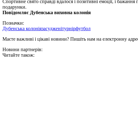
Спортивне свято справді вдалося і позитивні емоції, і бажання
подарунки.
Повідомляє Дубенська виховна колонія
Позначки:
Дубенська колонія
засуджені
турнір
футбол
Маєте важливі і цікаві новини? Пишіть нам на електронну адре
Новини партнерів:
Читайте також: