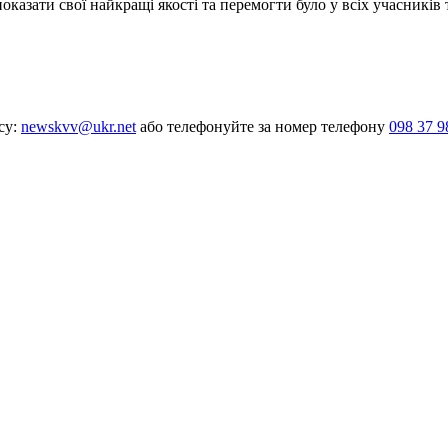
 показати свої найкращі якості та перемогти було у всіх учасникі
су:
newskvv@ukr.net
або телефонуйте за номер телефону
098 37 9