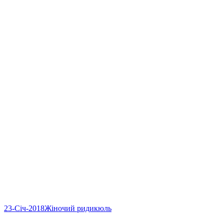
23-Січ-2018
Жіночий ридикюль