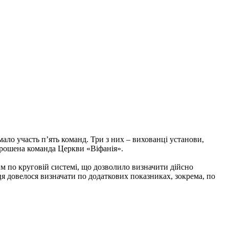
ало участь п’ять команд. Три з них – вихованці установи,
запрошена команда Церкви «Віфанія».
м по круговій системі, що дозволило визначити дійсно
ця довелося визначати по додаткових показниках, зокрема, по