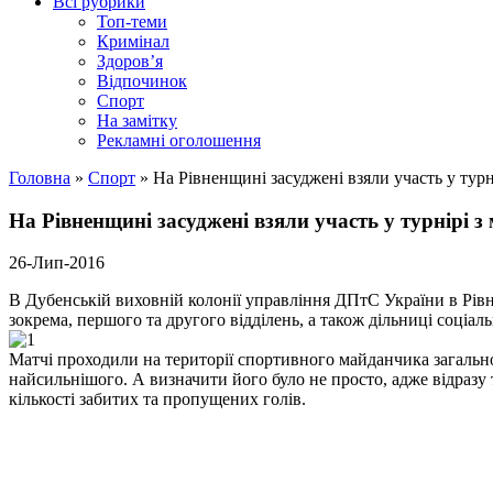
Всі рубрики
Топ-теми
Кримінал
Здоров’я
Відпочинок
Спорт
На замітку
Рекламні оголошення
Головна
»
Спорт
»
На Рівненщині засуджені взяли участь у турн
На Рівненщині засуджені взяли участь у турнірі з
26-Лип-2016
В Дубенській виховній колонії управління ДПтС України в Рівне
зокрема, першого та другого відділень, а також дільниці соціал
Матчі проходили на території спортивного майданчика загально
найсильнішого. А визначити його було не просто, адже відразу 
кількості забитих та пропущених голів.