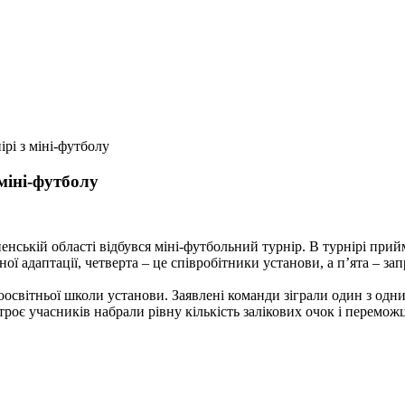
ірі з міні-футболу
 міні-футболу
нській області відбувся міні-футбольний турнір. В турнірі прийм
ьної адаптації, четверта – це співробітники установи, а п’ята – 
освітньої школи установи. Заявлені команди зіграли один з одни
троє учасників набрали рівну кількість залікових очок і перемож