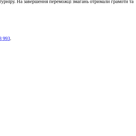
в турніру. На завершення переможці змагань отримали грамоти та
8 993
.