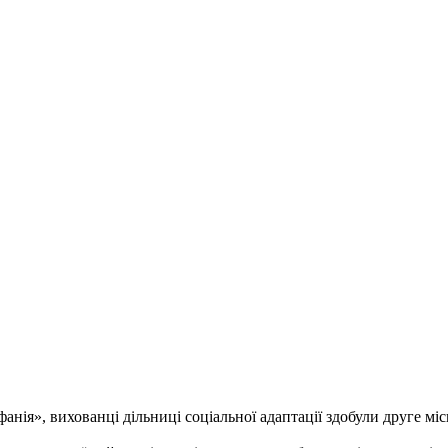
анія», вихованці дільниці соціальної адаптації здобули друге мі