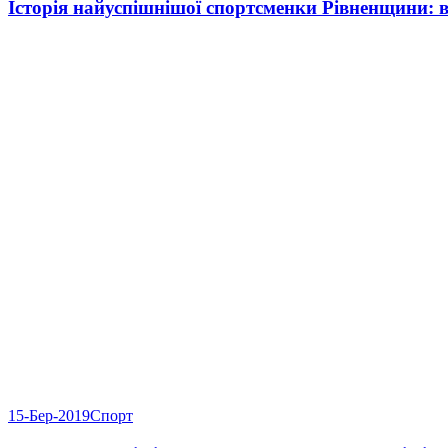
Історія найуспішнішої спортсменки Рівненщини: 
15-Бер-2019
Спорт