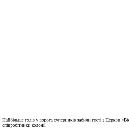
Найбільше голів у ворота суперників забили гості з Церкви «Віф
співробітники колонії.