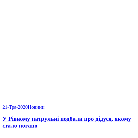
21-Тра-2020
Новини
У Рівному патрульні подбали про дідуся, якому
стало погано