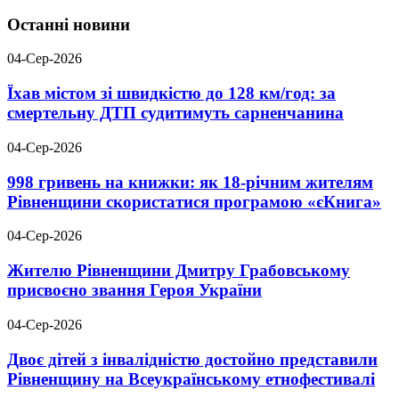
Останні новини
04-Сер-2026
Їхав містом зі швидкістю до 128 км/год: за
смертельну ДТП судитимуть сарненчанина
04-Сер-2026
998 гривень на книжки: як 18-річним жителям
Рівненщини скористатися програмою «єКнига»
04-Сер-2026
Жителю Рівненщини Дмитру Грабовському
присвоєно звання Героя України
04-Сер-2026
Двоє дітей з інвалідністю достойно представили
Рівненщину на Всеукраїнському етнофестивалі