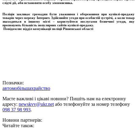
слідчі дії, аби встановити особу зловмисника.
Поліція закликає громадян бути уважними і обережними при купівлі-продажу
товарів через мережу Інтернет. Здійснюйте
угоди при особистій зустрічі, а коли товар
знаходиться в іншому місті – користуйтеся послугами безпечної угоди, яку
пропонують більшість популярних сайтів купівлі-продажу.
Повідомляє в
ідділ комунікації
поліції Рівненської області
Позначки:
автомобіль
шахрайство
Маєте важливі і цікаві новини? Пишіть нам на електронну
адресу:
newskvv@ukr.net
або телефонуйте за номер телефону
098 37 98 993
.
Новини партнерів:
Читайте також: