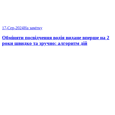
17-Сер-2024
На замітку
Обміняти посвідчення водія видане вперше на 2
роки швидко та зручно: алгоритм дій