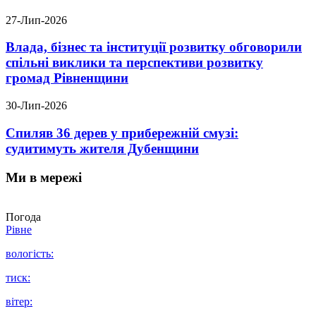
27-Лип-2026
Влада, бізнес та інституції розвитку обговорили
спільні виклики та перспективи розвитку
громад Рівненщини
30-Лип-2026
Спиляв 36 дерев у прибережній смузі:
судитимуть жителя Дубенщини
Ми в мережі
Погода
Рівне
вологість:
тиск:
вітер: