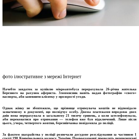
фото ілюстративне з мережі Інтернет
Начебто завдаток за купівлю мікроавтобуса перерахувала 26-річна жителька
Березного на рахунок афериста. Зловмисник навіть надав фотографію «свого»
паспорта, аби запевнити клієнтку у прозорості угоди.
Однак жінку не збентежило, що прізвище отримувача коштів не відповідало
зазначеному в документі, що посвідчує особу. Двома платежами впродовж двох
днів вона перерахувала в загальному 21 тисячу гривень, а коли зателефонувала,
аби переконатися про отримання — телефон вже був відключений. Лише після
цього, учора, четвертого жовтня, березнівчанка повідомила до поліції.
За фактом шахрайства у поліції розпочали досудове розслідування за частиною 1
статті 190 Кримінального кодексу України. Правоохоронці проводять першочергові