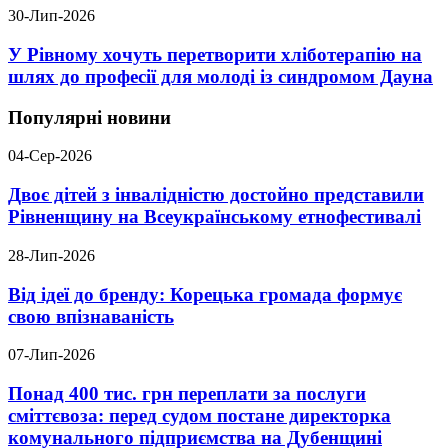
30-Лип-2026
У Рівному хочуть перетворити хліботерапію на
шлях до професії для молоді із синдромом Дауна
Популярні новини
04-Сер-2026
Двоє дітей з інвалідністю достойно представили
Рівненщину на Всеукраїнському етнофестивалі
28-Лип-2026
Від ідеї до бренду: Корецька громада формує
свою впізнаваність
07-Лип-2026
Понад 400 тис. грн переплати за послуги
сміттєвоза: перед судом постане директорка
комунального підприємства на Дубенщині