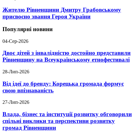
Жителю Рівненщини Дмитру Грабовському
присвоєно звання Героя України
Популярні новини
04-Сер-2026
Двоє дітей з інвалідністю достойно представили
Рівненщину на Всеукраїнському етнофестивалі
28-Лип-2026
Від ідеї до бренду: Корецька громада формує
свою впізнаваність
27-Лип-2026
Влада, бізнес та інституції розвитку обговорили
спільні виклики та перспективи розвитку
громад Рівненщини