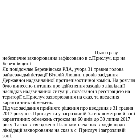
Цього разу
небезпечне захворювання зафіксовано в с.Прислуч, що на
Березнівщині.
Як повідомляє Березнівська РДА, учора 31 травня голова
райдержадміністрації Віталій Люшин провів засідання
Державної надзвичайної протиепізоотичної комісії. На розгляд
було винесено питання про здійснення заходів з ліквідації
наслідків надзвичайної ситуації, пов’язаної з реєстрацією на
території с.Прислуч захворювання на сказ, та введення
карантинних обмежень.
Під час засідання прийнято рішення про введення з 31 травня
2017 року в с. Прислуч та у загрозливій 5-ти кілометровій зоні
карантинних обмежень строком на 60 днів до 30 липня 2017
року. Також затверджено План комплексних заходів щодо
ліквідації захворювання на сказ в с. Прислуч і загрозливій
зоні.