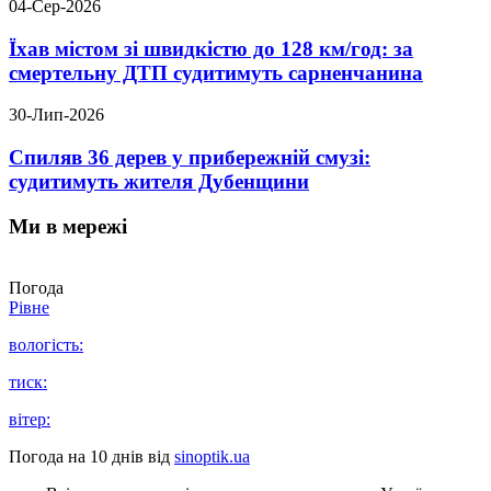
04-Сер-2026
Їхав містом зі швидкістю до 128 км/год: за
смертельну ДТП судитимуть сарненчанина
30-Лип-2026
Спиляв 36 дерев у прибережній смузі:
судитимуть жителя Дубенщини
Ми в мережі
Погода
Рівне
вологість:
тиск:
вітер:
Погода на 10 днів від
sinoptik.ua