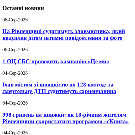
Останні новини
06-Сер-2026
На Рівненщині судитимуть зловмисника, який
надсилав дітям інтимні повідомлення та фото
06-Сер-2026
1 ОЦ СБС проводить кампанію «Це ми»
04-Сер-2026
Їхав містом зі швидкістю до 128 км/год: за
смертельну ДТП судитимуть сарненчанина
04-Сер-2026
998 гривень на книжки: як 18-річним жителям
Рівненщини скористатися програмою «єКнига»
04-Сер-2026