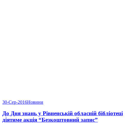
30-Сер-2016
Новини
До Дня знань у Рівненській обласній бібліотеці
діятиме акція “Безкоштовний запис”