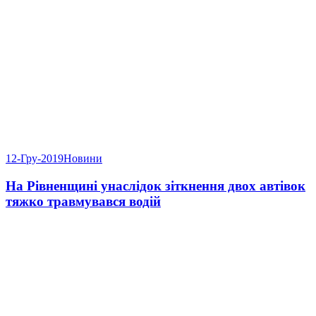
12-Гру-2019
Новини
На Рівненщині унаслідок зіткнення двох автівок
тяжко травмувався водій