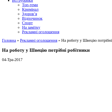
Всі рубрики
Топ-теми
Кримінал
Здоров’я
Відпочинок
Спорт
На замітку
Рекламні оголошення
Головна
»
Рекламні оголошення
»
На роботу у Швецію потрібні
На роботу у Швецію потрібні робітники
04-Тра-2017