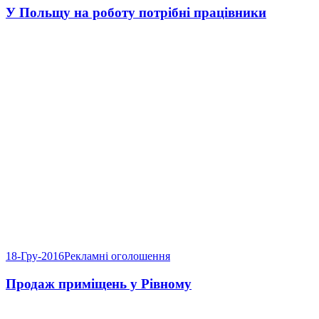
У Польщу на роботу потрібні працівники
18-Гру-2016
Рекламні оголошення
Продаж приміщень у Рівному