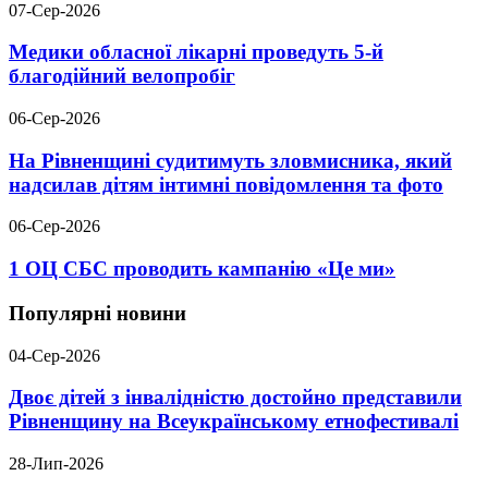
07-Сер-2026
Медики обласної лікарні проведуть 5-й
благодійний велопробіг
06-Сер-2026
На Рівненщині судитимуть зловмисника, який
надсилав дітям інтимні повідомлення та фото
06-Сер-2026
1 ОЦ СБС проводить кампанію «Це ми»
Популярні новини
04-Сер-2026
Двоє дітей з інвалідністю достойно представили
Рівненщину на Всеукраїнському етнофестивалі
28-Лип-2026