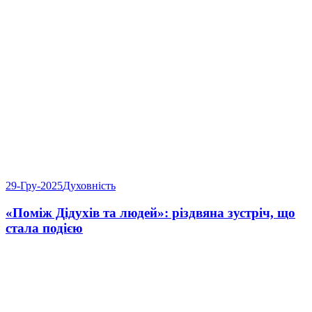
29-Гру-2025
Духовність
«Поміж Дідухів та людей»: різдвяна зустріч, що
стала подією