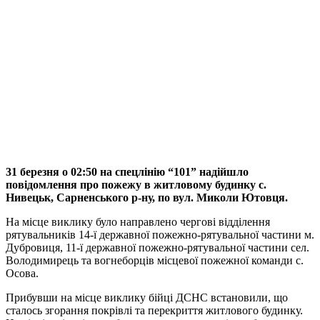
31 березня о 02:50 на спецлінію “101” надійшло
повідомлення про пожежу в житловому будинку с.
Нивецьк, Сарненського р-ну, по вул. Миколи Ютовця.
На місце виклику було направлено чергові відділення
рятувальників 14-ї державної пожежно-рятувальної частини м.
Дубровиця, 11-ї державної пожежно-рятувальної частини сел.
Володимирець та вогнеборців місцевої пожежної команди с.
Осова.
Прибувши на місце виклику бійці ДСНС встановили, що
сталось згорання покрівлі та перекриття житлового будинку.