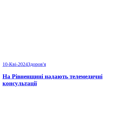
10-Кві-2024
Здоров'я
На Рівненщині надають телемедичні
консультації