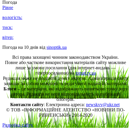
Погода
Рівне
вологість:
тиск:
вітер:
Погода на 10 днів від
sinoptik.ua
Всі права захищені чинним законодавством України.
Повне або часткове використання матеріалів сайту можливе
лише за умови посилання (для інтернет-видань —
гіперпосилання) на
tomat.rv.ua
Редакція може не поділяти думку авторів. Адміністрація сайту
залишає за собою можливість редагувати надані їй матеріали.
Блоги
– це матеріали, які відображають винятково точку зору
автора. Редакція не несе відповідальність за публікації
блогерів.
Контакти сайту
: Електронна адреса:
newskvv@ukr.net
© ТОВ «ІНФОРМАЦІЙНЕ АГЕНТСТВО «НОВИНИ ПО-
РІВНЕНСЬКИ» 2014-2020
Розробка сайту.