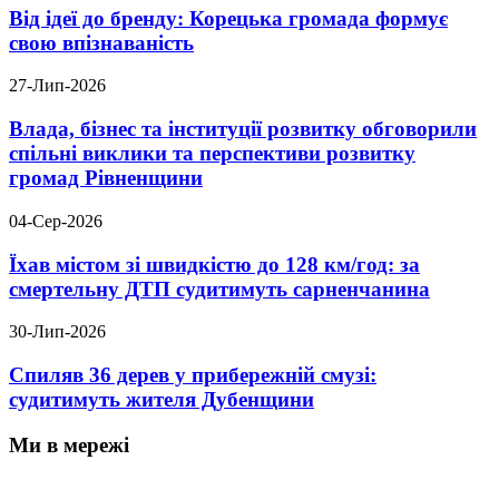
Від ідеї до бренду: Корецька громада формує
свою впізнаваність
27-Лип-2026
Влада, бізнес та інституції розвитку обговорили
спільні виклики та перспективи розвитку
громад Рівненщини
04-Сер-2026
Їхав містом зі швидкістю до 128 км/год: за
смертельну ДТП судитимуть сарненчанина
30-Лип-2026
Спиляв 36 дерев у прибережній смузі:
судитимуть жителя Дубенщини
Ми в мережі