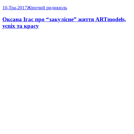
10-Тра-2017
Жіночий ридикюль
Оксана Ігас про “закулісне” життя ARTmodels,
успіх та красу