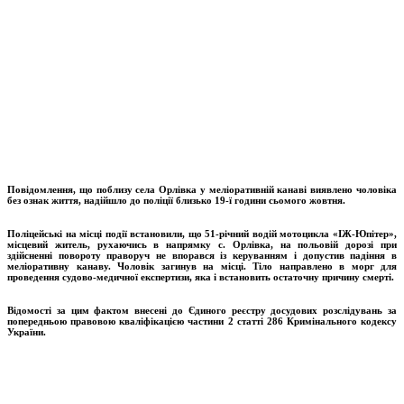
Повідомлення, що поблизу села Орлівка у меліоративній канаві виявлено чоловіка
без ознак життя, надійшло до поліції близько 19-ї години сьомого жовтня.
Поліцейські на місці події встановили, що 51-річний водій мотоцикла «
ІЖ-Юпітер»,
місцевий житель, рухаючись в напрямку с. Орлівка, на польовій дорозі при
здійсненні повороту праворуч не впорався із керуванням і допустив падіння в
меліоративну канаву. Чоловік загинув на місці. Тіло направлено в морг для
проведення судово-медичної експертизи, яка і встановить остаточну причину смерті.
Відомості за цим фактом внесені до Єдиного реєстру досудових розслідувань за
попередньою правовою кваліфікацією частини 2 статті 286 Кримінального кодексу
України.