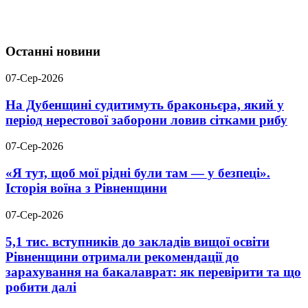
Останні новини
07-Сер-2026
На Дубенщині судитимуть браконьєра, який у
період нерестової заборони ловив сітками рибу
07-Сер-2026
«Я тут, щоб мої рідні були там — у безпеці».
Історія воїна з Рівненщини
07-Сер-2026
5,1 тис. вступників до закладів вищої освіти
Рівненщини отримали рекомендації до
зарахування на бакалаврат: як перевірити та що
робити далі