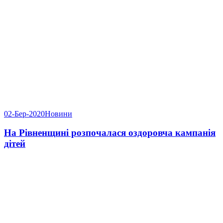
02-Бер-2020
Новини
На Рівненщині розпочалася оздоровча кампанія
дітей