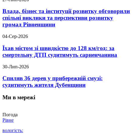
Влада, бізнес та інституції розвитку обговорили
спільні виклики та перспективи розвитку
громад Рівненщини
04-Сер-2026
Їхав містом зі швидкістю до 128 км/год: за
смертельну ДТП судитимуть сарненчанина
30-Лип-2026
Спиляв 36 дерев у прибережній смузі:
судитимуть жителя Дубенщини
Ми в мережі
Погода
Рівне
вологість: