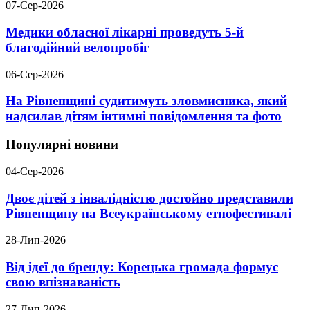
07-Сер-2026
Медики обласної лікарні проведуть 5-й
благодійний велопробіг
06-Сер-2026
На Рівненщині судитимуть зловмисника, який
надсилав дітям інтимні повідомлення та фото
Популярні новини
04-Сер-2026
Двоє дітей з інвалідністю достойно представили
Рівненщину на Всеукраїнському етнофестивалі
28-Лип-2026
Від ідеї до бренду: Корецька громада формує
свою впізнаваність
27-Лип-2026