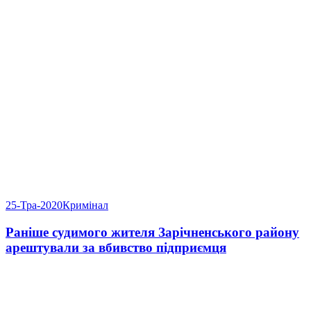
25-Тра-2020
Кримінал
Раніше судимого жителя Зарічненського району
арештували за вбивство підприємця