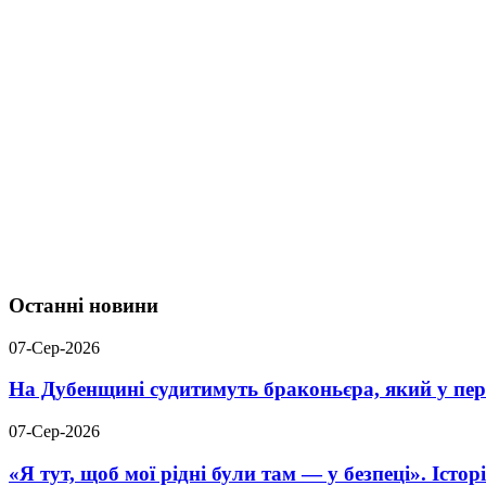
Останні новини
07-Сер-2026
На Дубенщині судитимуть браконьєра, який у пері
07-Сер-2026
«Я тут, щоб мої рідні були там — у безпеці». Істо