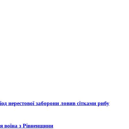
од нерестової заборони ловив сітками рибу
рія воїна з Рівненщини