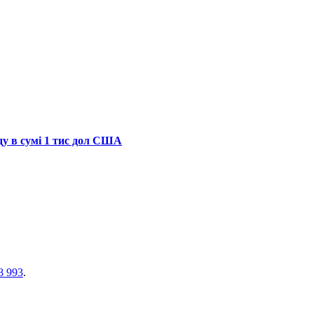
ду в сумі 1 тис дол США
8 993
.