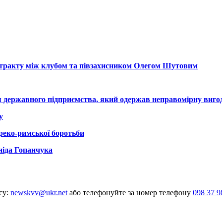
нтракту між клубом та півзахисником Олегом Шутовим
я державного підприємства, який одержав неправомірну виго
у
греко-римської боротьби
ніда Гопанчука
су:
newskvv@ukr.net
або телефонуйте за номер телефону
098 37 9