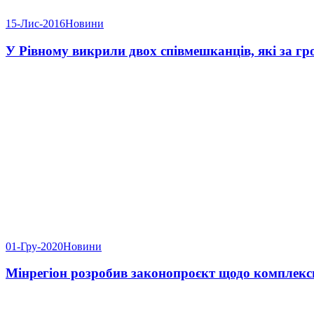
15-Лис-2016
Новини
У Рівному викрили двох співмешканців, які за г
01-Гру-2020
Новини
Мінрегіон розробив законопроєкт щодо комплексн