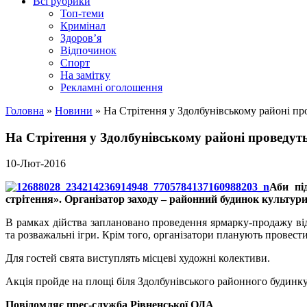
Всі рубрики
Топ-теми
Кримінал
Здоров’я
Відпочинок
Спорт
На замітку
Рекламні оголошення
Головна
»
Новини
»
На Стрітення у Здолбунівському районі пр
На Стрітення у Здолбунівському районі проведут
10-Лют-2016
Аби
пі
стрітення». Організатор заходу – районний будинок культури
В рамках дійства заплановано проведення ярмарку-продажу від 
та розважальні ігри. Крім того, організатори планують провести
Для гостей свята виступлять місцеві художні колективи.
Акція
пройде на площі біля Здолбунівського районного будинку
Повідомляє прес-служба Рівненської ОДА