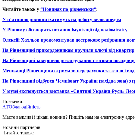
Читайте також у
“Новинах по-рівненськи”
:
У п’ятницю рівняни їхатимуть на роботу велосипедом
У Рівному обговорять питання імунізації від поліомієліту
Олексій Хахльов прокоментував дострокове розірвання ко
На Рівненщині прикордонникам вручили ключі від квартир
На Рівненщині завершено розслідування стосовно посадовц
Мешканці Рівненщини отримали перерахунки за тепло і вод
На Рівненщині відбувся Чемпіонат України (західна зона) з 
У музеї експонується виставка «Святині України-Руси» Лео
Позначки:
АТО
благодійність
Маєте важливі і цікаві новини? Пишіть нам на електронну адре
Новини партнерів:
Читайте також: