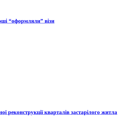
роші “оформляли” візи
ої реконструкції кварталів застарілого житла