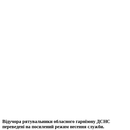
Відучора рятувальники обласного гарнізону ДСНС
переведені на посилений режим несення служби.