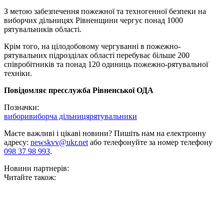
З метою забезпечення пожежної та техногенної безпеки на
виборчих дільницях Рівненщини чергує понад 1000
рятувальників області.
Крім того, на цілодобовому чергуванні в пожежно-
рятувальних підрозділах області перебуває більше 200
співробітників та понад 120 одиниць пожежно-рятувальної
техніки.
Повідомляє пресслужба Рівненської ОДА
Позначки:
вибори
виборча дільниця
рятувальники
Маєте важливі і цікаві новини? Пишіть нам на електронну
адресу:
newskvv@ukr.net
або телефонуйте за номер телефону
098 37 98 993
.
Новини партнерів:
Читайте також: