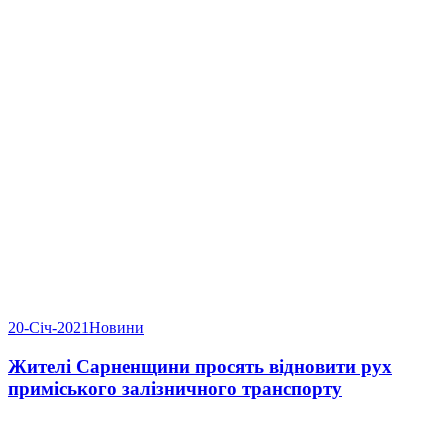
20-Січ-2021
Новини
Жителі Сарненщини просять відновити рух
приміського залізничного транспорту