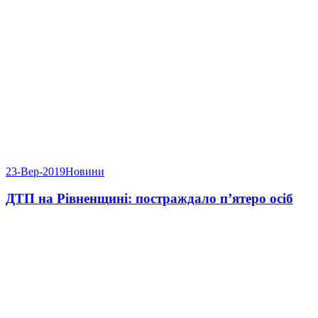
23-Вер-2019
Новини
ДТП на Рівненщині: постраждало п’ятеро осіб