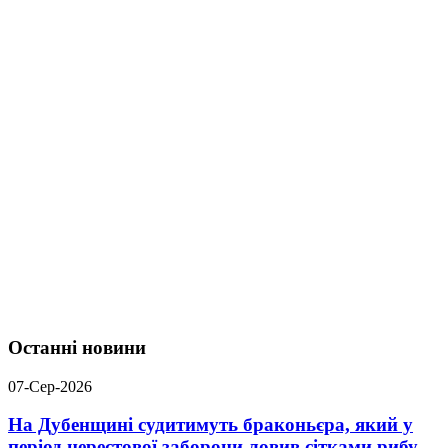
Останні новини
07-Сер-2026
На Дубенщині судитимуть браконьєра, який у
період нерестової заборони ловив сітками рибу