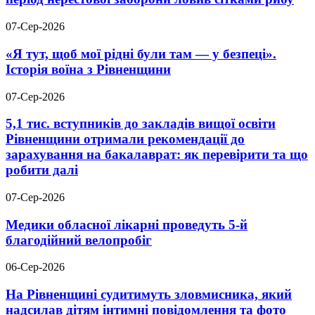
07-Сер-2026
«Я тут, щоб мої рідні були там — у безпеці».
Історія воїна з Рівненщини
07-Сер-2026
5,1 тис. вступників до закладів вищої освіти
Рівненщини отримали рекомендації до
зарахування на бакалаврат: як перевірити та що
робити далі
07-Сер-2026
Медики обласної лікарні проведуть 5-й
благодійний велопробіг
06-Сер-2026
На Рівненщині судитимуть зловмисника, який
надсилав дітям інтимні повідомлення та фото