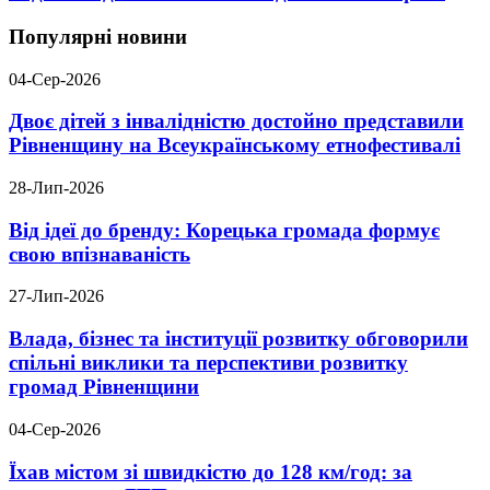
Популярні новини
04-Сер-2026
Двоє дітей з інвалідністю достойно представили
Рівненщину на Всеукраїнському етнофестивалі
28-Лип-2026
Від ідеї до бренду: Корецька громада формує
свою впізнаваність
27-Лип-2026
Влада, бізнес та інституції розвитку обговорили
спільні виклики та перспективи розвитку
громад Рівненщини
04-Сер-2026
Їхав містом зі швидкістю до 128 км/год: за