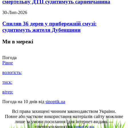
смертельну ДТП судитимуть сарненчанина
30-Лип-2026
Спиляв 36 дерев у прибережній смузі:
судитимуть жителя Дубенщини
Ми в мережі
Погода
Рівне
вологість:
тиск:
вітер:
Погода на 10 днів від
sinoptik.ua
Всі права захищені чинним законодавством України.
Повне або часткове використання матеріалів сайту можливе
лише за умови посилання (для інтернет-видань —
гіперпосилання) на
tomat.rv.ua