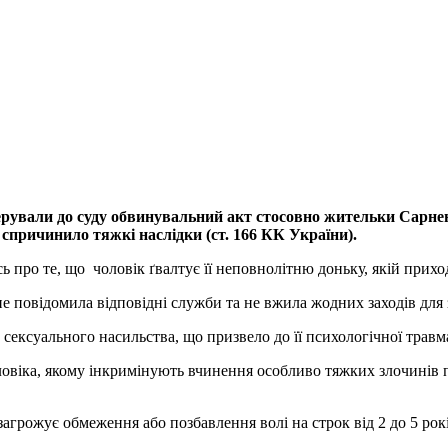
рували до суду обвинувальний акт стосовно жительки Сарнен
 спричинило тяжкі наслідки (ст. 166 КК України).
ь про те, що чоловік ґвалтує її неповнолітню доньку, якій прих
не повідомила відповідні служби та не вжила жодних заходів дл
а сексуального насильства, що призвело до її психологічної травма
віка, якому інкримінують вчинення особливо тяжких злочинів пр
загрожує обмеження або позбавлення волі на строк від 2 до 5 рокі