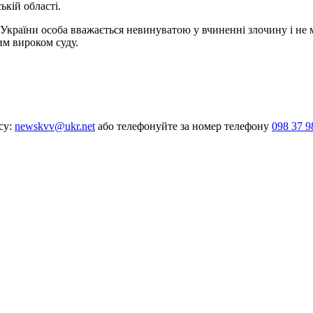
кій області.
 України особа вважається невинуватою у вчиненні злочину і не
им вироком суду.
су:
newskvv@ukr.net
або телефонуйте за номер телефону
098 37 9