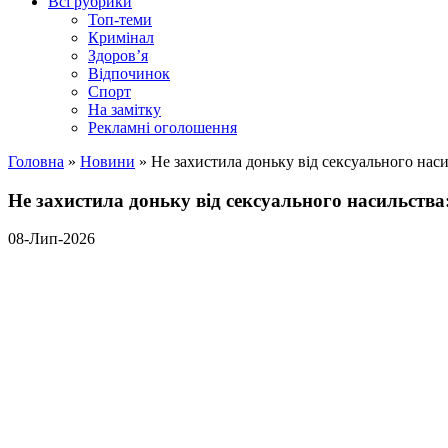
Всі рубрики
Топ-теми
Кримінал
Здоров’я
Відпочинок
Спорт
На замітку
Рекламні оголошення
Головна
»
Новини
»
Не захистила доньку від сексуального нас
Не захистила доньку від сексуального насильства
08-Лип-2026