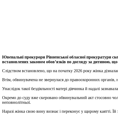
Ювенальні прокурори Рівненської обласної прокуратури ске
встановлених законом обов’язків по догляду за дитиною, що
Слідством встановлено, що на початку 2026 року жінка дізналас
Втім, обвинувачена не звернулася до правоохоронних органів, 
Унаслідок такої бездіяльності матері дівчинка й надалі зазнавал
Окремо до суду вже скеровано обвинувальний акт стосовно чоло
неповнолітньої.
Наразі жінка свою вину визнає і переконує у щирому каятті. Їй 