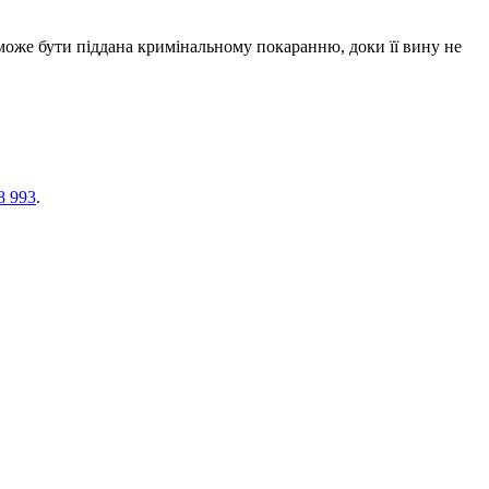
 може бути піддана кримінальному покаранню, доки її вину не
8 993
.