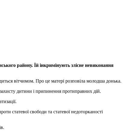
ського району. Їй інкримінують злісне невиконання
одиться вітчимом. Про це матері розповіла молодша донька.
я захисту дитини і припинення протиправних дій.
тизації.
оти статевої свободи та статевої недоторканості
в.