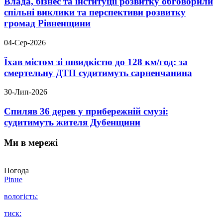
Влада, бізнес та інституції розвитку обговорили
спільні виклики та перспективи розвитку
громад Рівненщини
04-Сер-2026
Їхав містом зі швидкістю до 128 км/год: за
смертельну ДТП судитимуть сарненчанина
30-Лип-2026
Спиляв 36 дерев у прибережній смузі:
судитимуть жителя Дубенщини
Ми в мережі
Погода
Рівне
вологість:
тиск: