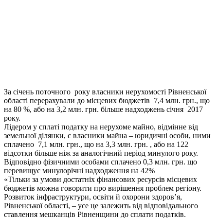
За січень поточного року власники нерухомості Рівненської
області перерахували до місцевих бюджетів 7,4 млн. грн., що
на 80 %, або на 3,2 млн. грн. більше надходжень січня 2017
року.
Лідером у сплаті податку на нерухоме майно, відмінне від
земельної ділянки, є власники майна – юридичні особи, ними
сплачено 7,1 млн. грн., що на 3,3 млн. грн. , або на 122
відсотки більше ніж за аналогічний період минулого року.
Відповідно фізичними особами сплачено 0,3 млн. грн. що
перевищує минулорічні надходження на 42%
«Тільки за умови достатніх фінансових ресурсів місцевих
бюджетів можна говорити про вирішення проблем регіону.
Розвиток інфраструктури, освіти й охорони здоров’я,
Рівненської області, – усе це залежить від відповідального
ставлення мешканців Рівненщини до сплати податків.