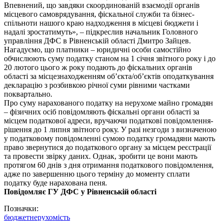
Впевнений, що завдяки скоординованій взаємодії органів
місцевого самоврядування, фіскальної служби та бізнес-
спільноти нашого краю надходження в місцеві бюджети і
надалі зростатимуть», – підкреслив начальник Головного
управління ДФС в Рівненській області Дмитро Зайцев.
Нагадуємо, що платники – юридичні особи самостійно
обчислюють суму податку станом на 1 січня звітного року і до
20 лютого цього ж року подають до фіскальних органів
області за місцезнаходженням об’єкта/об’єктів оподаткування
декларацію з розбивкою річної суми рівними частками
поквартально.
Про суму нарахованого податку на нерухоме майно громадян
– фізичних осіб повідомляють фіскальні органи області за
місцем податкової адреси, вручаючи податкові повідомлення-
рішення до 1 липня звітного року. У разі незгоди з визначеною
у податковому повідомленні сумою податку громадяни мають
право звернутися до податкового органу за місцем реєстрації
та провести звірку даних. Однак, зробити це вони мають
протягом 60 днів з дня отримання податкового повідомлення,
адже по завершенню цього терміну до моменту сплати
податку буде нарахована пеня.
Повідомляє ГУ ДФС у Рівненській області
Позначки:
бюджет
нерухомість