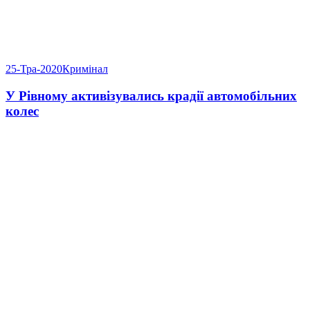
25-Тра-2020
Кримінал
У Рівному активізувались крадії автомобільних
колес