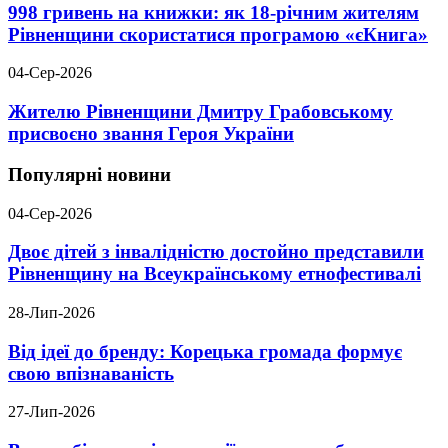
998 гривень на книжки: як 18-річним жителям
Рівненщини скористатися програмою «єКнига»
04-Сер-2026
Жителю Рівненщини Дмитру Грабовському
присвоєно звання Героя України
Популярні новини
04-Сер-2026
Двоє дітей з інвалідністю достойно представили
Рівненщину на Всеукраїнському етнофестивалі
28-Лип-2026
Від ідеї до бренду: Корецька громада формує
свою впізнаваність
27-Лип-2026