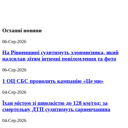
Останні новини
06-Сер-2026
На Рівненщині судитимуть зловмисника, який
надсилав дітям інтимні повідомлення та фото
06-Сер-2026
1 ОЦ СБС проводить кампанію «Це ми»
04-Сер-2026
Їхав містом зі швидкістю до 128 км/год: за
смертельну ДТП судитимуть сарненчанина
04-Сер-2026