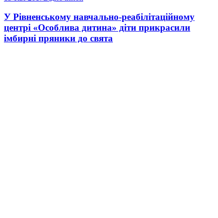
У Рівненському навчально-реабілітаційному
центрі «Особлива дитина» діти прикрасили
імбирні пряники до свята