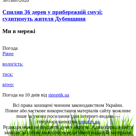
30-Лип-2026
Спиляв 36 дерев у прибережній смузі:
судитимуть жителя Дубенщини
Ми в мережі
Погода
Рівне
вологість:
тиск:
вітер:
Погода на 10 днів від
sinoptik.ua
Всі права захищені чинним законодавством України.
Повне або часткове використання матеріалів сайту можливе
лише за умови посилання (для інтернет-видань —
гіперпосилання) на
tomat.rv.ua
Редакція може не поділяти думку авторів. Адміністрація сайту
залишає за собою можливість редагувати надані їй матеріали.