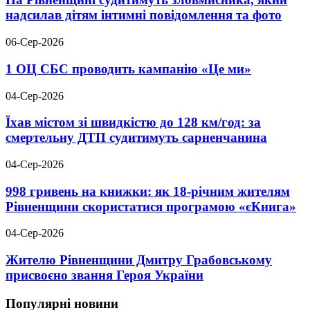
надсилав дітям інтимні повідомлення та фото
06-Сер-2026
1 ОЦ СБС проводить кампанію «Це ми»
04-Сер-2026
Їхав містом зі швидкістю до 128 км/год: за
смертельну ДТП судитимуть сарненчанина
04-Сер-2026
998 гривень на книжки: як 18-річним жителям
Рівненщини скористатися програмою «єКнига»
04-Сер-2026
Жителю Рівненщини Дмитру Грабовському
присвоєно звання Героя України
Популярні новини