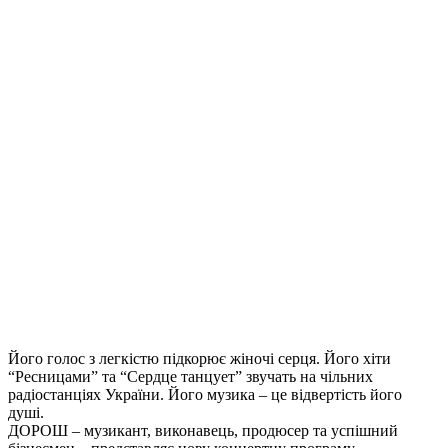
Його голос з легкістю підкорює жіночі серця. Його хіти
“Ресницами” та “Сердце танцует” звучать на чільних
радіостанціях України. Його музика – це відвертість його
душі.
ДОРОШ – музикант, виконавець, продюсер та успішний