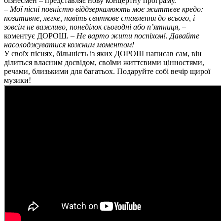
бізнесмен – представляє нову концертну програму.
–
Мої пісні повністю віддзеркалюють моє життєве кредо:
позитивне, легке, навіть святкове ставлення до всього, і
зовсім не важливо, понеділок сьогодні або п’ятниця
, –
коментує ДОРОШ. –
Не варто жити поспіхом!. Давайте
насолоджуватися кожним моментом!
У своїх піснях, більшість із яких ДОРОШ написав сам, він
ділиться власним досвідом, своїми життєвими цінностями,
речами, близькими для багатьох. Подаруйте собі вечір щирої
музики!