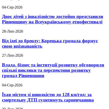
04-Сер-2026
Двоє дітей з інвалідністю достойно представили
Рівненщину на Всеукраїнському етнофестивалі
28-Лип-2026
Від ідеї до бренду: Корецька громада формує
свою впізнаваність
27-Лип-2026
Влада, бізнес та інституції розвитку обговорили
спільні виклики та перспективи розвитку
громад Рівненщини
04-Сер-2026
Їхав містом зі швидкістю до 128 км/год: за
смертельну ДТП судитимуть сарненчанина