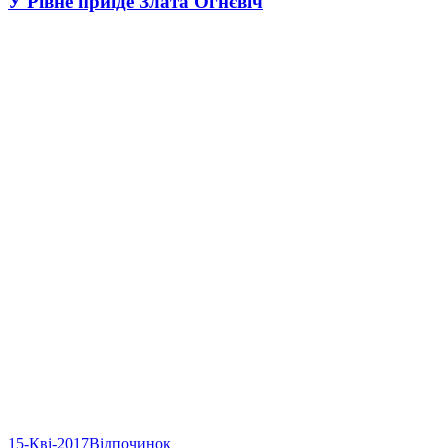
У Рівне приїде Злата Огнєвіч
15-Кві-2017
Відпочинок