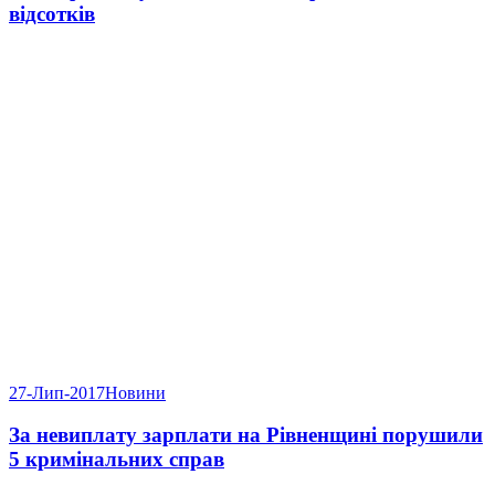
відсотків
27-Лип-2017
Новини
За невиплату зарплати на Рівненщині порушили
5 кримінальних справ