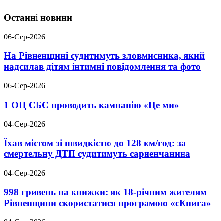
Останні новини
06-Сер-2026
На Рівненщині судитимуть зловмисника, який
надсилав дітям інтимні повідомлення та фото
06-Сер-2026
1 ОЦ СБС проводить кампанію «Це ми»
04-Сер-2026
Їхав містом зі швидкістю до 128 км/год: за
смертельну ДТП судитимуть сарненчанина
04-Сер-2026
998 гривень на книжки: як 18-річним жителям
Рівненщини скористатися програмою «єКнига»