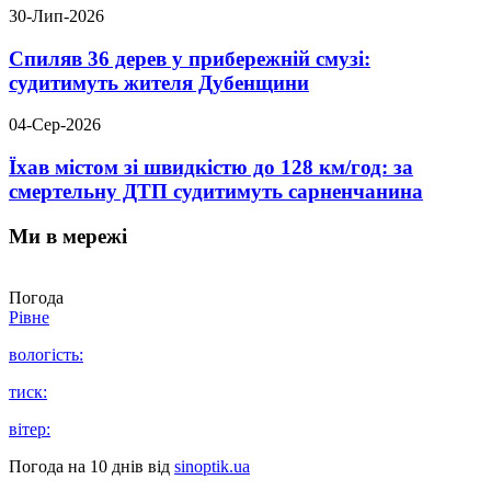
30-Лип-2026
Спиляв 36 дерев у прибережній смузі:
судитимуть жителя Дубенщини
04-Сер-2026
Їхав містом зі швидкістю до 128 км/год: за
смертельну ДТП судитимуть сарненчанина
Ми в мережі
Погода
Рівне
вологість:
тиск:
вітер:
Погода на 10 днів від
sinoptik.ua