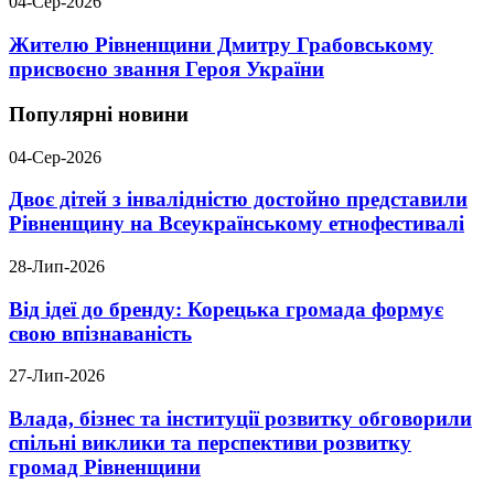
04-Сер-2026
Жителю Рівненщини Дмитру Грабовському
присвоєно звання Героя України
Популярні новини
04-Сер-2026
Двоє дітей з інвалідністю достойно представили
Рівненщину на Всеукраїнському етнофестивалі
28-Лип-2026
Від ідеї до бренду: Корецька громада формує
свою впізнаваність
27-Лип-2026
Влада, бізнес та інституції розвитку обговорили
спільні виклики та перспективи розвитку
громад Рівненщини