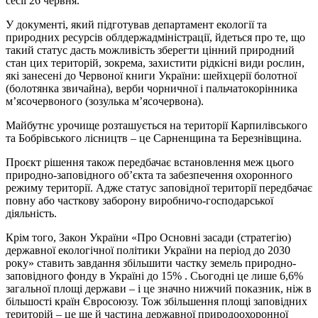
сесії 26 червня.
У документі, який підготував департамент екології та
природних ресурсів облдержадміністрації, йдеться про те, що
такий статус дасть можливість зберегти цінний природний
стан цих територій, зокрема, захистити рідкісні види рослин,
які занесені до Червоної книги України: шейхцерії болотної
(болотянка звичайна), верби чорничної і пальчатокорінника
м’ясочервоного (зозулька м’ясочервона).
Майбутнє урочище розташується на території Карпилівського
та Бобрівського лісництв – це Сарненщина та Березнівщина.
Проєкт рішення також передбачає встановлення меж цього
природно-заповідного об’єкта та забезпечення охоронного
режиму території. Адже статус заповідної території передбачає
повну або часткову заборону виробничо-господарської
діяльність.
Крім того, Закон України «Про Основні засади (стратегію)
державної екологічної політики України на період до 2030
року» ставить завдання збільшити частку земель природно-
заповідного фонду в Україні до 15% . Сьогодні це лише 6,6%
загальної площі держави – і це значно нижчий показник, ніж в
більшості країн Євросоюзу. Тож збільшення площі заповідних
територій – це ще й частина державної природоохоронної