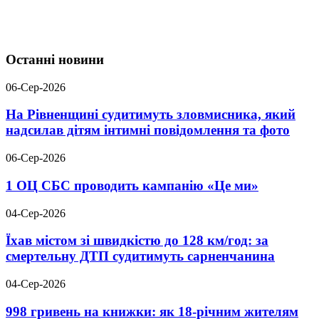
Останні новини
06-Сер-2026
На Рівненщині судитимуть зловмисника, який
надсилав дітям інтимні повідомлення та фото
06-Сер-2026
1 ОЦ СБС проводить кампанію «Це ми»
04-Сер-2026
Їхав містом зі швидкістю до 128 км/год: за
смертельну ДТП судитимуть сарненчанина
04-Сер-2026
998 гривень на книжки: як 18-річним жителям