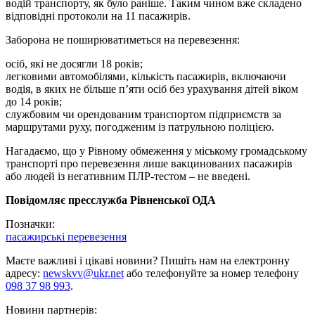
водій транспорту, як було раніше. Таким чином вже складено
відповідні протоколи на 11 пасажирів.
Заборона не поширюватиметься на перевезення:
осіб, які не досягли 18 років;
легковими автомобілями, кількість пасажирів, включаючи
водія, в яких не більше п’яти осіб без урахування дітей віком
до 14 років;
службовим чи орендованим транспортом підприємств за
маршрутами руху, погодженим із патрульною поліцією.
Нагадаємо, що у Рівному обмеження у міському громадському
транспорті про перевезення лише вакцинованих пасажирів
або людей із негативним ПЛР-тестом – не введені.
Повідомляє пресслужба Рівненської ОДА
Позначки:
пасажирські перевезення
Маєте важливі і цікаві новини? Пишіть нам на електронну
адресу:
newskvv@ukr.net
або телефонуйте за номер телефону
098 37 98 993
.
Новини партнерів: