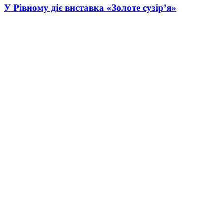
У Рівному діє виставка «Золоте сузір’я»