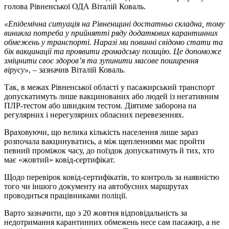
голова Рівненської ОДА Віталій Коваль.
«Епідемічна ситуація на Рівненщині достатньо складна, тому
виникла потреба у прийнятті ряду додаткових карантинних
обмежень у транспорті. Наразі ми повинні свідомо стати та
бік вакцинації та проявити громадську позицію. Це допоможе
зміцнити своє здоров’я та зупинити масове поширення
вірусу»
, – зазначив Віталій Коваль.
Так, в межах Рівненської області у пасажирський транспорт
допускатимуть лише вакцинованих або людей із негативним
ПЛР-тестом або швидким тестом. Діятиме заборона на
регулярних і нерегулярних обласних перевезеннях.
Враховуючи, що велика кількість населення лише зараз
розпочала вакцинуватись, а між щепленнями має пройти
певний проміжок часу, до поїздок допускатимуть й тих, хто
має «жовтий» ковід-сертифікат.
Щодо перевірок ковід-сертифікатів, то контроль за наявністю
того чи іншого документу на автобусних маршрутах
проводиться працівниками поліції.
Варто зазначити, що з 20 жовтня відповідальність за
недотримання карантинних обмежень несе сам пасажир, а не