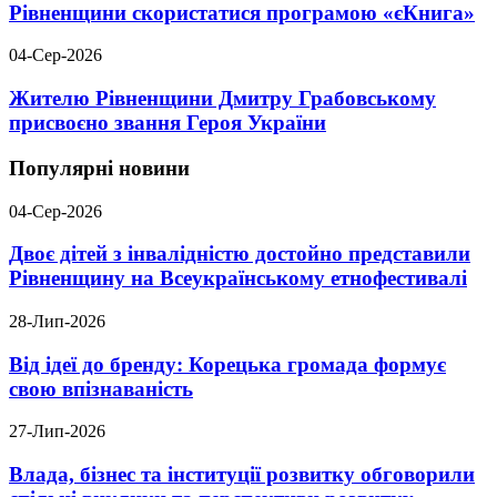
Рівненщини скористатися програмою «єКнига»
04-Сер-2026
Жителю Рівненщини Дмитру Грабовському
присвоєно звання Героя України
Популярні новини
04-Сер-2026
Двоє дітей з інвалідністю достойно представили
Рівненщину на Всеукраїнському етнофестивалі
28-Лип-2026
Від ідеї до бренду: Корецька громада формує
свою впізнаваність
27-Лип-2026
Влада, бізнес та інституції розвитку обговорили