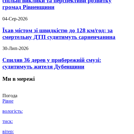
спільні виклики та перспективи розвитку
громад Рівненщини
04-Сер-2026
Їхав містом зі швидкістю до 128 км/год: за
смертельну ДТП судитимуть сарненчанина
30-Лип-2026
Спиляв 36 дерев у прибережній смузі:
судитимуть жителя Дубенщини
Ми в мережі
Погода
Рівне
вологість:
тиск:
вітер: