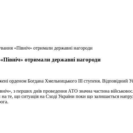
вання «Північ» отримали державні нагороди
«Північ» отримали державні нагороди
ні орденом Богдана Хмельницького III ступеня. Відповідний У
вніч», з перших днів проведення АТО значна частина військово
 на те, що ситуація на Сході України поки що залишається нап
ога.