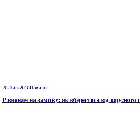
28-Лип-2018
Новини
Рівнянам на замітку: як вберегтися від вірусного