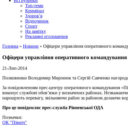
Всі рубрики
Топ-теми
Кримінал
Здоров’я
Відпочинок
Спорт
На замітку
Рекламні оголошення
Головна
»
Новини
»
Офіцери управління оперативного команду
Офіцери управління оперативного командування 
21-Лип-2014
Полковники Володимир Миронюк та Сергій Савченко нагородже
За повідомленням прес-центру оперативного командування «Пі
виконує службові обов’язки у визначених районах. Незважаючи
нарощують перевагу, звільняючи район за районом долаючи вор
Про це повідомляє прес-служба Рівненської ОДА
Позначки:
ОК "Північ"