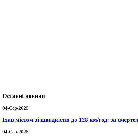
Останні новини
04-Сер-2026
Їхав містом зі швидкістю до 128 км/год: за смер
04-Сер-2026