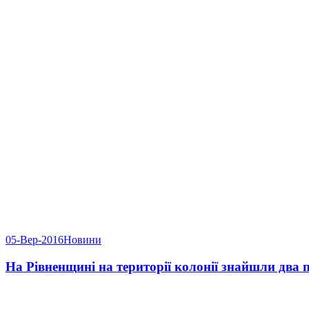
05-Вер-2016
Новини
На Рівненщині на території колонії знайшли два