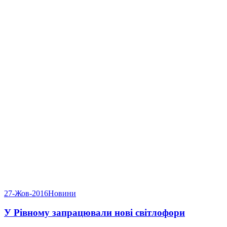
27-Жов-2016
Новини
У Рівному запрацювали нові світлофори