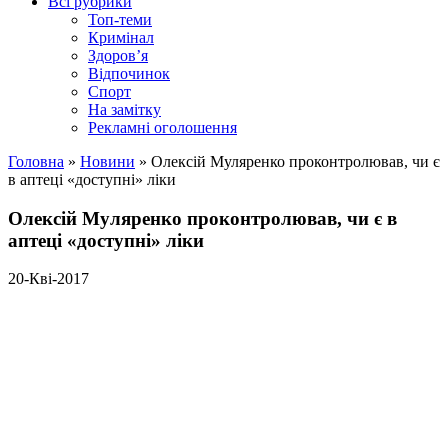
Всі рубрики
Топ-теми
Кримінал
Здоров’я
Відпочинок
Спорт
На замітку
Рекламні оголошення
Головна
»
Новини
»
Олексій Муляренко проконтролював, чи є
в аптеці «доступні» ліки
Олексій Муляренко проконтролював, чи є в
аптеці «доступні» ліки
20-Кві-2017