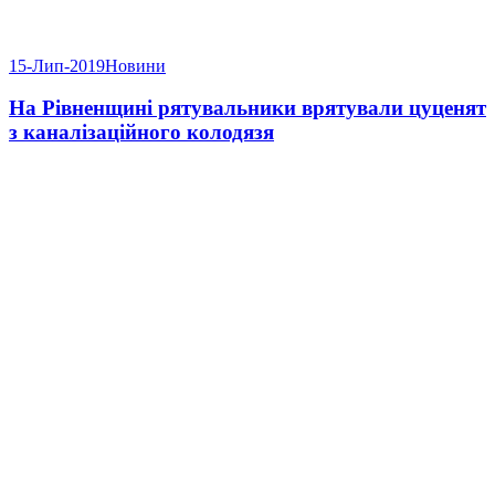
15-Лип-2019
Новини
На Рівненщині рятувальники врятували цуценят
з каналізаційного колодязя