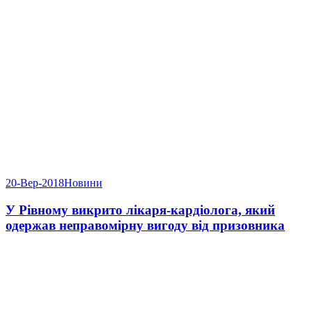
20-Вер-2018
Новини
У Рівному викрито лікаря-кардіолога, який
одержав неправомірну вигоду від призовника