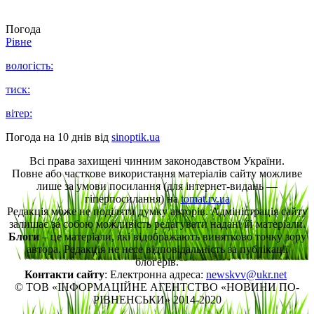
Погода
Рівне
вологість:
тиск:
вітер:
Погода на 10 днів від
sinoptik.ua
Всі права захищені чинним законодавством України.
Повне або часткове використання матеріалів сайту можливе
лише за умови посилання (для інтернет-видань —
гіперпосилання) на
tomat.rv.ua
Редакція може не поділяти думку авторів. Адміністрація сайту
залишає за собою можливість редагувати надані їй матеріали.
Блоги
– це матеріали, які відображають винятково точку зору
автора. Редакція не несе відповідальність за публікації
блогерів.
Контакти сайту
: Електронна адреса:
newskvv@ukr.net
© ТОВ «ІНФОРМАЦІЙНЕ АГЕНТСТВО «НОВИНИ ПО-
РІВНЕНСЬКИ» 2014-2020