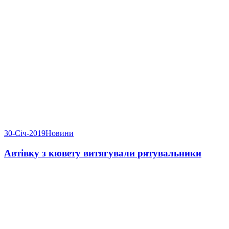
30-Січ-2019
Новини
Автівку з кювету витягували рятувальники