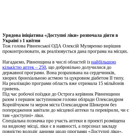
Урядова ініціатива «Доступні ліки» розпочала діяти в
Україні з 1 квітня
Тож голова Рівненської ОДА Олексій Муляренко вирішив
проконтролювати, як реалізовується дана програма на місцях.
Нагадаємо, Рівненщина в числі областей із
найбільшою
кількістю аптек – 250
, що добровільно долучилися до
державної програми. Вона розрахована на сердечників,
хворих бронхіальною астмою та цукровим діабетом II типу.
На реалізацію програми область вже отримала 15 мільйонів
гривень.
Під час робочої поїздки до Острога керівник Рівненщини
разом з першим заступником голови облради Олександром
Корнійчуком та мером міста
Олександром Шикером
без
попередження завітали до місцевої аптеки та перевірили, чи є
там «доступні» ліки.
Спеціальна позначка про участь аптеки в проекті розміщена
на видному місці, ліки є в наявності, а персонал закладу
повністю володіє даними щодо програми «Доступні ліки».