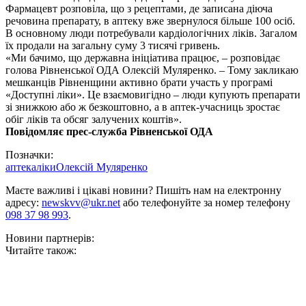
Фармацевт розповіла, що з рецептами, де записана діюча
речовина препарату, в аптеку вже звернулося більше 100 осіб.
В основному люди потребували кардіологічних ліків. Загалом
їх продали на загальну суму 3 тисячі гривень.
«Ми бачимо, що державна ініціатива працює
, – розповідає
голова Рівненської ОДА Олексій Муляренко. – Тому закликаю
мешканців Рівненщини активно брати участь у програмі
«Доступні ліки»
. Це взаємовигідно – люди купують препарати
зі знижкою або ж безкоштовно, а в аптек-учасниць зростає
обіг ліків та обсяг залучених коштів».
Повідомляє прес-служба Рівненської ОДА
Позначки:
аптека
ліки
Олексій Муляренко
Маєте важливі і цікаві новини? Пишіть нам на електронну
адресу:
newskvv@ukr.net
або телефонуйте за номер телефону
098 37 98 993
.
Новини партнерів:
Читайте також: