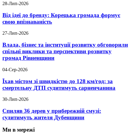
28-Лип-2026
Від ідеї до бренду: Корецька громада формує
свою впізнаваність
27-Лип-2026
Влада, бізнес та інституції розвитку обговорили
спільні виклики та перспективи розвитку
громад Рівненщини
04-Сер-2026
Їхав містом зі швидкістю до 128 км/год: за
смертельну ДТП судитимуть сарненчанина
30-Лип-2026
Спиляв 36 дерев у прибережній смузі:
судитимуть жителя Дубенщини
Ми в мережі