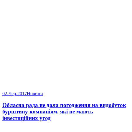
02-Чер-2017
Новини
Обласна рада не дала погодження на видобуток
бурштину компаніям, які не мають
інвестиційних угод