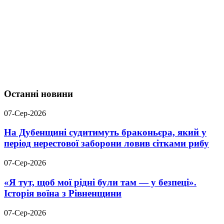
Останні новини
07-Сер-2026
На Дубенщині судитимуть браконьєра, який у
період нерестової заборони ловив сітками рибу
07-Сер-2026
«Я тут, щоб мої рідні були там — у безпеці».
Історія воїна з Рівненщини
07-Сер-2026