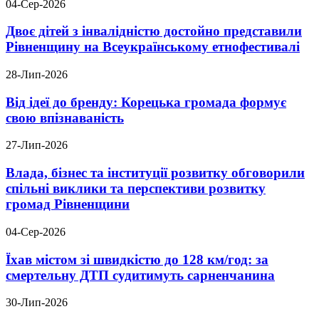
04-Сер-2026
Двоє дітей з інвалідністю достойно представили
Рівненщину на Всеукраїнському етнофестивалі
28-Лип-2026
Від ідеї до бренду: Корецька громада формує
свою впізнаваність
27-Лип-2026
Влада, бізнес та інституції розвитку обговорили
спільні виклики та перспективи розвитку
громад Рівненщини
04-Сер-2026
Їхав містом зі швидкістю до 128 км/год: за
смертельну ДТП судитимуть сарненчанина
30-Лип-2026