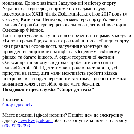
мовлення. До них завітали Заслужений майстер спорту
України з дзюдо серед спортсменів з вадами слуху,
переможниця XXIII літніх Дефлімпійських ігор 2017 року (м.
Самсун) Катерина Шепелюк, та майстер спорту України з
кульової стрільби, тренер регіонального центру «Інваспорт»
Олександр Філіпюк.
Гості підготували для учнів відео презентації в рамках модулю
«Волонтерський рух», в яких розповіли про свої види спорту,
їхні правила і особливості, залучення волонтерів до
проведення спортивних заходів на місцевому і світовому
рівнях, та багато іншого. А окрім теоретичної частини,
Олександр запропонував дітям спробувати свої сили в
кульовій стрільбі. Під чітким контролем наставника, усі
присутні на заході діти мали можливість зробити кілька
пострілів і власноруч переконатися у тому, що спортом може
займатися кожен, потрібно лише мати бажання.
Повідомляє прес-служба “Спорт для всіх”
Позначки:
Спорт для всіх
Маєте важливі і цікаві новини? Пишіть нам на електронну
адресу:
newskvv@ukr.net
або телефонуйте за номер телефону
098 37 98 993
.