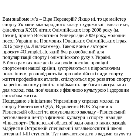
Вам знайоме ім’я – Віра Передерій? Якщо ні, то це майстер
спорту України міжнародного класу з художньої гімнастики,
фіналістка ХХІХ літніх Олімпійських ігор 2008 року (м.
Пекін), призер Всесвітньої Універсіади 2009 року, молодий
посол України на ІІ зимових Юнацьких Олімпійських іграх
2016 року (м. Ліллехаммер). Також вона є автором
проекту #OlympicLab, який був розроблений для
популяризації спорту і олімпійського руху в Україні.
В його рамках вже декілька років поспіль провідні
спортсмени нашої країни, зустрічаються з підростаючим
поколінням, розповідають їм про олімпійські види спорту,
життя професійних атлетів, спілкуються про розвиток спорту
на регіональному рівні та підіймають ще багато актуальних
для молоді тем, пов’язаних з фізичною культурою і здоровим
способом життя.
Нещодавно з ініціативи Управління у справах молоді та
спорту Рівненської ОДА, Відділення НОК України в
Рівненській області та комунального закладу «Рівненський
регіональний центр з фізичної культури і спорту інвалідів
«Інваспорт» Рівненської обласної ради один з таких заходів
відбувся в Острозькій спеціальній загальноосвітній школі-
інтернаті І-ІІІ ступенів. Тут навчаються діти з вадами слуху та