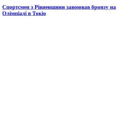
Спортсмен з Рівненщини завоював бронзу на
Олімпіаді в Токіо