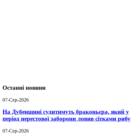
Останні новини
07-Сер-2026
На Дубенщині судитимуть браконьєра, який у
період нерестової заборони ловив сітками рибу
07-Сер-2026