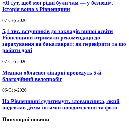
«Я тут, щоб мої рідні були там — у безпеці».
Історія воїна з Рівненщини
07-Сер-2026
5,1 тис. вступників до закладів вищої освіти
Рівненщини отримали рекомендації до
зарахування на бакалаврат: як перевірити та що
робити далі
07-Сер-2026
Медики обласної лікарні проведуть 5-й
благодійний велопробіг
06-Сер-2026
На Рівненщині судитимуть зловмисника, який
надсилав дітям інтимні повідомлення та фото
Популярні новини