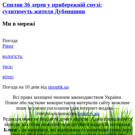
Спиляв 36 дерев у прибережній смузі:
судитимуть жителя Дубенщини
Ми в мережі
Погода
Рівне
вологість:
тиск:
вітер:
Погода на 10 днів від
sinoptik.ua
Всі права захищені чинним законодавством України.
Повне або часткове використання матеріалів сайту можливе
лише за умови посилання (для інтернет-видань —
гіперпосилання) на
tomat.rv.ua
Редакція може не поділяти думку авторів. Адміністрація сайту
залишає за собою можливість редагувати надані їй матеріали.
Блоги
– це матеріали, які відображають винятково точку зору