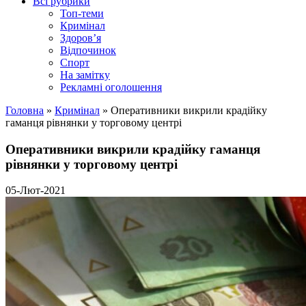
Всі рубрики
Топ-теми
Кримінал
Здоров’я
Відпочинок
Спорт
На замітку
Рекламні оголошення
Головна
»
Кримінал
»
Оперативники викрили крадійку
гаманця рівнянки у торговому центрі
Оперативники викрили крадійку гаманця
рівнянки у торговому центрі
05-Лют-2021