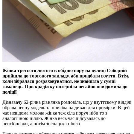
Жінка третього лютого в обідню пору на вулиці Соборній
прийшла до торгового закладу, аби придбати взуття. Втім,
коли зібралася розраховуватися, не знайшла у сумці
гаманець. Про крадіжку потерпіла негайно повідомила до
поліції.
Дізнавачу 62-річна рівнянка розповіла, що у взуттєвому відділі
обрала певну модель та присіла на диван для примірки. В цей
час невідома молода жінка теж сіла поруч ніби то з
аналогічною ціллю. Жінка весь час підсувалась до
пенсіонерки, а потім зненацька пішла.
Коли ж жителька обласного центру зібралась розраховуватися