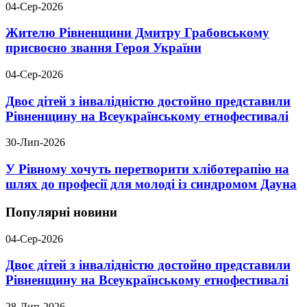
04-Сер-2026
Жителю Рівненщини Дмитру Грабовському
присвоєно звання Героя України
04-Сер-2026
Двоє дітей з інвалідністю достойно представили
Рівненщину на Всеукраїнському етнофестивалі
30-Лип-2026
У Рівному хочуть перетворити хліботерапію на
шлях до професії для молоді із синдромом Дауна
Популярні новини
04-Сер-2026
Двоє дітей з інвалідністю достойно представили
Рівненщину на Всеукраїнському етнофестивалі
28-Лип-2026