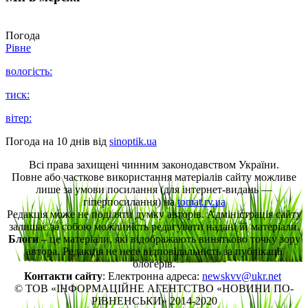
Погода
Рівне
вологість:
тиск:
вітер:
Погода на 10 днів від
sinoptik.ua
Всі права захищені чинним законодавством України.
Повне або часткове використання матеріалів сайту можливе
лише за умови посилання (для інтернет-видань —
гіперпосилання) на
tomat.rv.ua
Редакція може не поділяти думку авторів. Адміністрація сайту
залишає за собою можливість редагувати надані їй матеріали.
Блоги
– це матеріали, які відображають винятково точку зору
автора. Редакція не несе відповідальність за публікації
блогерів.
Контакти сайту
: Електронна адреса:
newskvv@ukr.net
© ТОВ «ІНФОРМАЦІЙНЕ АГЕНТСТВО «НОВИНИ ПО-
РІВНЕНСЬКИ» 2014-2020