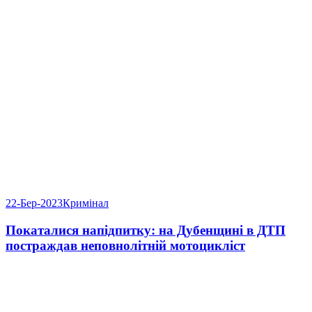
22-Бер-2023
Кримінал
Покаталися напідпитку: на Дубенщині в ДТП
постраждав неповнолітній мотоцикліст