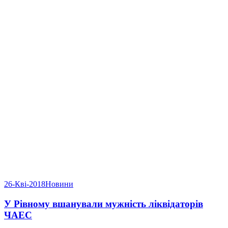
26-Кві-2018
Новини
У Рівному вшанували мужність ліквідаторів
ЧАЕС