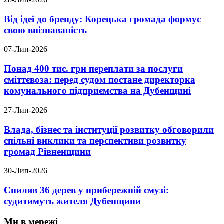
Від ідеї до бренду: Корецька громада формує
свою впізнаваність
07-Лип-2026
Понад 400 тис. грн переплати за послуги
сміттєвоза: перед судом постане директорка
комунального підприємства на Дубенщині
27-Лип-2026
Влада, бізнес та інституції розвитку обговорили
спільні виклики та перспективи розвитку
громад Рівненщини
30-Лип-2026
Спиляв 36 дерев у прибережній смузі:
судитимуть жителя Дубенщини
Ми в мережі