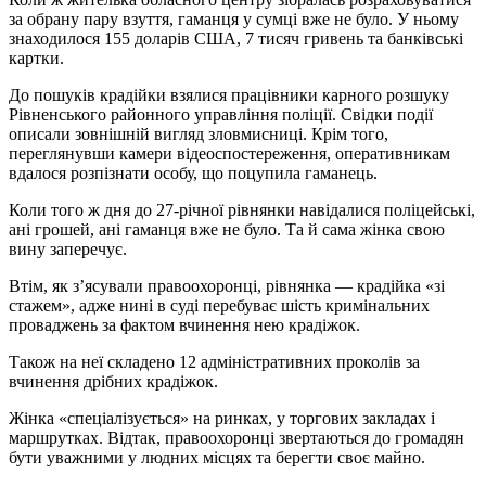
за обрану пару взуття, гаманця у сумці вже не було. У ньому
знаходилося 155 доларів США, 7 тисяч гривень та банківські
картки.
До пошуків крадійки взялися працівники карного розшуку
Рівненського районного управління поліції. Свідки події
описали зовнішній вигляд зловмисниці. Крім того,
переглянувши камери відеоспостереження, оперативникам
вдалося розпізнати особу, що поцупила гаманець.
Коли того ж дня до 27-річної рівнянки навідалися поліцейські,
ані грошей, ані гаманця вже не було. Та й сама жінка свою
вину заперечує.
Втім, як з’ясували правоохоронці, рівнянка — крадійка «зі
стажем», адже нині в суді перебуває шість кримінальних
проваджень за фактом вчинення нею крадіжок.
Також на неї складено 12 адміністративних проколів за
вчинення дрібних крадіжок.
Жінка «спеціалізується» на ринках, у торгових закладах і
маршрутках. Відтак, правоохоронці звертаються до громадян
бути уважними у людних місцях та берегти своє майно.