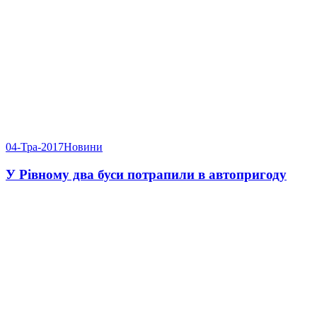
04-Тра-2017
Новини
У Рівному два буси потрапили в автопригоду