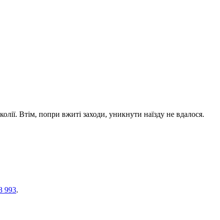
олії. Втім, попри вжиті заходи, уникнути наїзду не вдалося.
8 993
.