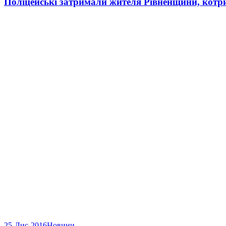
Поліцейські затримали жителя Рівненщини, котр
25-Лис-2016
Новини