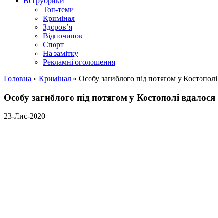
Всі рубрики
Топ-теми
Кримінал
Здоров’я
Відпочинок
Спорт
На замітку
Рекламні оголошення
Головна
»
Кримінал
»
Особу загиблого під потягом у Костополі
Особу загиблого під потягом у Костополі вдалося
23-Лис-2020