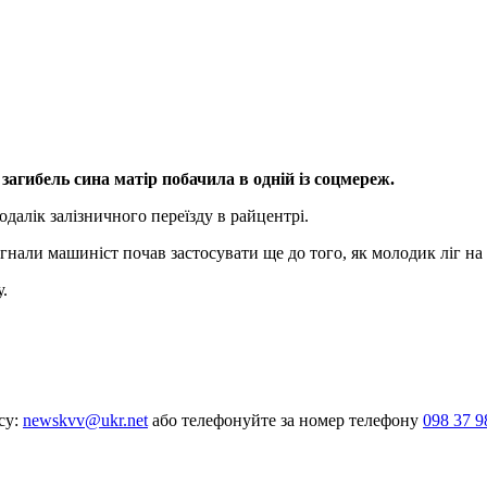
агибель сина матір побачила в одній із соцмереж.
одалік залізничного переїзду в райцентрі.
нали машиніст почав застосувати ще до того, як молодик ліг на к
.
су:
newskvv@ukr.net
або телефонуйте за номер телефону
098 37 9