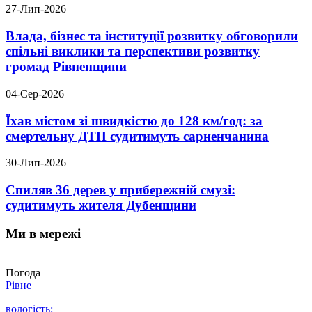
27-Лип-2026
Влада, бізнес та інституції розвитку обговорили
спільні виклики та перспективи розвитку
громад Рівненщини
04-Сер-2026
Їхав містом зі швидкістю до 128 км/год: за
смертельну ДТП судитимуть сарненчанина
30-Лип-2026
Спиляв 36 дерев у прибережній смузі:
судитимуть жителя Дубенщини
Ми в мережі
Погода
Рівне
вологість: