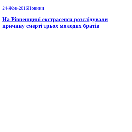
24-Жов-2016
Новини
На Рівненщині екстрасенси розслідували
причину смерті трьох молодих братів