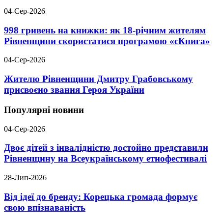
04-Сер-2026
998 гривень на книжки: як 18-річним жителям
Рівненщини скористатися програмою «єКнига»
04-Сер-2026
Жителю Рівненщини Дмитру Грабовському
присвоєно звання Героя України
Популярні новини
04-Сер-2026
Двоє дітей з інвалідністю достойно представили
Рівненщину на Всеукраїнському етнофестивалі
28-Лип-2026
Від ідеї до бренду: Корецька громада формує
свою впізнаваність