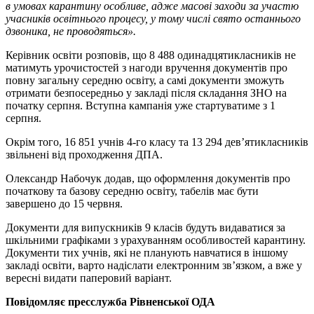
в умовах карантину особливе, адже масові заходи за участю
учасників освітнього процесу, у тому числі свято останнього
дзвоника, не проводяться».
Керівник освіти розповів, що 8 488 одинадцятикласників не
матимуть урочистостей з нагоди вручення документів про
повну загальну середню освіту, а самі документи зможуть
отримати безпосередньо у закладі після складання ЗНО на
початку серпня. Вступна кампанія уже стартуватиме з 1
серпня.
Окрім того, 16 851 учнів 4-го класу та 13 294 дев’ятикласників
звільнені від проходження ДПА.
Олександр Набочук додав, що оформлення документів про
початкову та базову середню освіту, табелів має бути
завершено до 15 червня.
Документи для випускників 9 класів будуть видаватися за
шкільними графіками з урахуванням особливостей карантину.
Документи тих учнів, які не планують навчатися в іншому
закладі освіти, варто надіслати електронним зв’язком, а вже у
вересні видати паперовий варіант.
Повідомляє пресслужба Рівненської ОДА