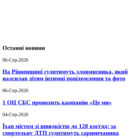
Останні новини
06-Сер-2026
На Рівненщині судитимуть зловмисника, який
надсилав дітям інтимні повідомлення та фото
06-Сер-2026
1 ОЦ СБС проводить кампанію «Це ми»
04-Сер-2026
Їхав містом зі швидкістю до 128 км/год: за
смертельну ДТП судитимуть сарненчанина