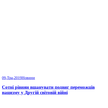
09-Тра-2019
Новини
Сотні рівнян вшанувати подвиг переможців
нацизму у Другій світовій війні