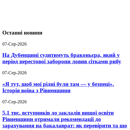
Останні новини
07-Сер-2026
На Дубенщині судитимуть браконьєра, який у
період нерестової заборони ловив сітками рибу
07-Сер-2026
«Я тут, щоб мої рідні були там — у безпеці».
Історія воїна з Рівненщини
07-Сер-2026
5,1 тис. вступників до закладів вищої освіти
Рівненщини отримали рекомендації до
зарахування на бакалаврат: як перевірити та що