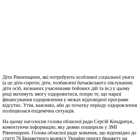
Діти Рівненщини, які потребують особливої соціальної уваги
(а це діти-сироти; діти, позбавлені батьківського піклування;
діти осіб, визнаних учасниками бойових дій та ін.) у цьому
році матимуть змогу оздоровитися, попри те, що наразі
фінансування оздоровлення у межах відповідної програми
відсутнє. Утім, важливо, аби до початку періоду оздоровлення
поліпшилася епідемічна ситуація.
На цьому наголосив голова обласної ради Сергій Кондрачук,
коментуючи інформацію, яку днями поширили у ЗМІ
Рівненщини. Голова обласної ради зазначив, що відповідно до
статті 76 Бюджетного кодексу України проєкт бюджету на