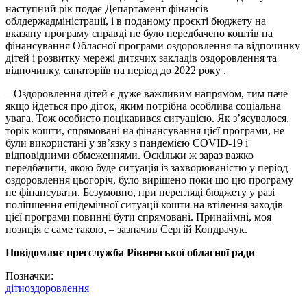
наступний рік подає Департамент фінансів
облдержадміністрації, і в поданому проєкті бюджету на
вказану програму справді не було передбачено коштів на
фінансування Обласної програми оздоровлення та відпочинку
дітей і розвитку мережі дитячих закладів оздоровлення та
відпочинку, санаторіїв на період до 2022 року .
– Оздоровлення дітей є дуже важливим напрямом, тим паче
якщо йдеться про діток, яким потрібна особлива соціальна
увага. Тож особисто поцікавився ситуацією. Як з’ясувалося,
торік кошти, спрямовані на фінансування цієї програми, не
були використані у зв’язку з пандемією COVID-19 і
відповідними обмеженнями. Оскільки ж зараз важко
передбачити, якою буде ситуація із захворюваністю у період
оздоровлення цьогоріч, було вирішено поки що цю програму
не фінансувати. Безумовно, при перегляді бюджету у разі
поліпшення епідемічної ситуації кошти на втілення заходів
цієї програми повинні бути спрямовані. Принаймні, моя
позиція є саме такою, – зазначив Сергій Кондрачук.
Повідомляє пресслужба Рівненської обласної ради
Позначки:
діти
оздоровлення