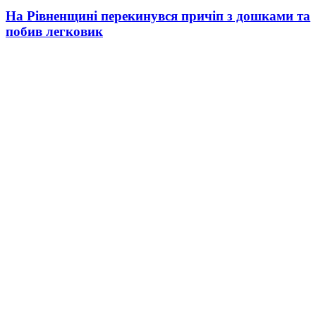
На Рівненщині перекинувся причіп з дошками та
побив легковик