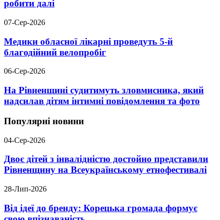
робити далі
07-Сер-2026
Медики обласної лікарні проведуть 5-й
благодійний велопробіг
06-Сер-2026
На Рівненщині судитимуть зловмисника, який
надсилав дітям інтимні повідомлення та фото
Популярні новини
04-Сер-2026
Двоє дітей з інвалідністю достойно представили
Рівненщину на Всеукраїнському етнофестивалі
28-Лип-2026
Від ідеї до бренду: Корецька громада формує
свою впізнаваність