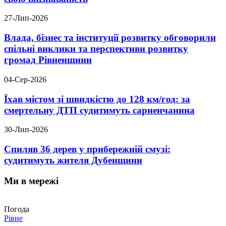
27-Лип-2026
Влада, бізнес та інституції розвитку обговорили
спільні виклики та перспективи розвитку
громад Рівненщини
04-Сер-2026
Їхав містом зі швидкістю до 128 км/год: за
смертельну ДТП судитимуть сарненчанина
30-Лип-2026
Спиляв 36 дерев у прибережній смузі:
судитимуть жителя Дубенщини
Ми в мережі
Погода
Рівне