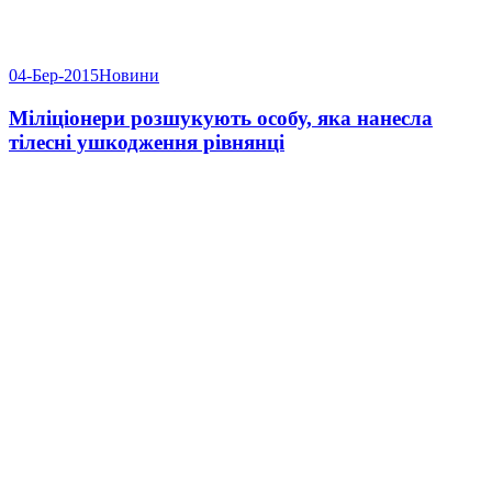
04-Бер-2015
Новини
Міліціонери розшукують особу, яка нанесла
тілесні ушкодження рівнянці