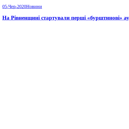
05-Чер-2020
Новини
На Рівненщині стартували перші «бурштинові» а