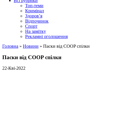
Всі рубрики
Топ-теми
Кримінал
Здоров’я
Відпочинок
Спорт
На замітку
Рекламні оголошення
Головна
»
Новини
»
Паски від COOP спілки
Паски від COOP спілки
22-Кві-2022