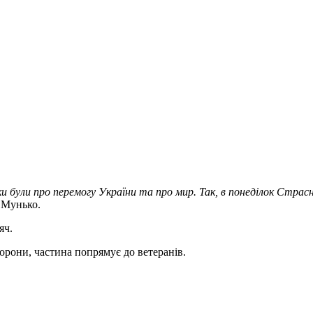
ки були про перемогу України та про мир. Так, в понеділок Стра
 Мунько.
яч.
борони, частина попрямує до ветеранів.