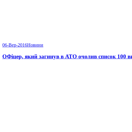
06-Вер-2016
Новини
ОФіцер, який загинув в АТО очолив список 100 