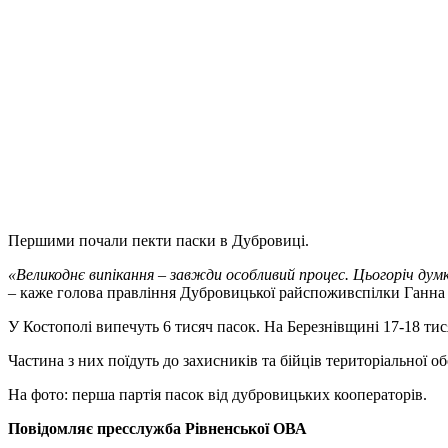
Першими почали пекти паски в Дубровиці.
«Великоднє випікання – завжди особливий процес. Цьогоріч дум
– каже голова правління Дубровицької райспоживспілки Ганна
У Костополі випечуть 6 тисяч пасок. На Березнівщині 17-18 тис
Частина з них поїдуть до захисників та бійців територіальної о
На фото: перша партія пасок від дубровицьких кооператорів.
Повідомляє пресслужба Рівненської ОВА