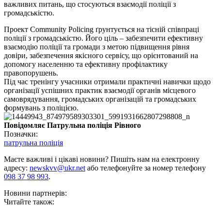
в
ажливих питань, що стосуються взаємодії поліції з
громадськістю.
Проект Community Policing ґрунтується на тісній співпраці
поліції з громадськістю. Його ціль – забезпечити ефективну
взаємодію поліції та громади з метою підвищення рівня
довіри, забезпечення якісного сервісу, що орієнтований на
допомогу населенню та ефективну профілактику
правопорушень.
Під час тренінгу учасники отримали практичні навички щодо
організації успішних практик взаємодії органів місцевого
самоврядування, громадських організацій та громадських
формувань з поліцією.
Повідомляє Патрульна поліція Рівного
Позначки:
патрульна поліція
Маєте важливі і цікаві новини? Пишіть нам на електронну
адресу:
newskvv@ukr.net
або телефонуйте за номер телефону
098 37 98 993
.
Новини партнерів:
Читайте також: