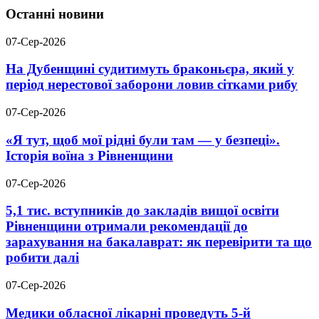
Останні новини
07-Сер-2026
На Дубенщині судитимуть браконьєра, який у
період нерестової заборони ловив сітками рибу
07-Сер-2026
«Я тут, щоб мої рідні були там — у безпеці».
Історія воїна з Рівненщини
07-Сер-2026
5,1 тис. вступників до закладів вищої освіти
Рівненщини отримали рекомендації до
зарахування на бакалаврат: як перевірити та що
робити далі
07-Сер-2026
Медики обласної лікарні проведуть 5-й