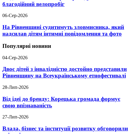
благодійний велопробіг
06-Сер-2026
На Рівненщині судитимуть зловмисника, який
надсилав дітям інтимні повідомлення та фото
Популярні новини
04-Сер-2026
Двоє дітей з інвалідністю достойно представили
Рівненщину на Всеукраїнському етнофестивалі
28-Лип-2026
Від ідеї до бренду: Корецька громада формує
свою впізнаваність
27-Лип-2026
Влада, бізнес та інституції розвитку обговорили