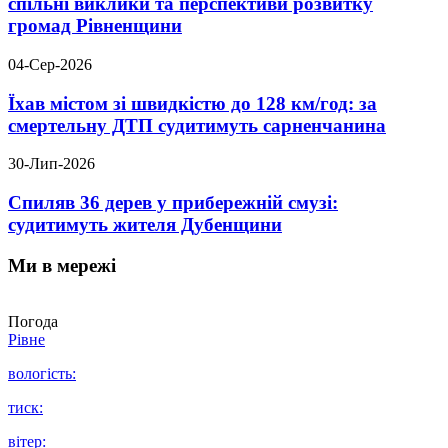
спільні виклики та перспективи розвитку
громад Рівненщини
04-Сер-2026
Їхав містом зі швидкістю до 128 км/год: за
смертельну ДТП судитимуть сарненчанина
30-Лип-2026
Спиляв 36 дерев у прибережній смузі:
судитимуть жителя Дубенщини
Ми в мережі
Погода
Рівне
вологість:
тиск:
вітер: