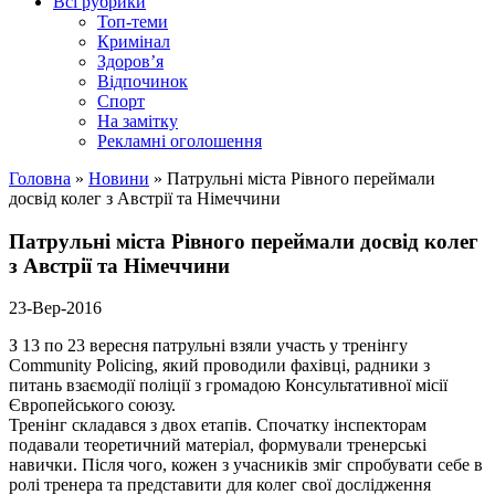
Всі рубрики
Топ-теми
Кримінал
Здоров’я
Відпочинок
Спорт
На замітку
Рекламні оголошення
Головна
»
Новини
»
Патрульні міста Рівного переймали
досвід колег з Австрії та Німеччини
Патрульні міста Рівного переймали досвід колег
з Австрії та Німеччини
23-Вер-2016
З 13 по 23 вересня патрульні взяли участь у тренінгу
Community Policing, який проводили фахівці, радники з
питань взаємодії поліції з громадою Консультативної місії
Європейського союзу.
Тренінг складався з двох етапів. Спочатку інспекторам
подавали теоретичний матеріал, формували тренерські
навички. Після чого, кожен з учасників зміг спробувати себе в
ролі тренера та представити для колег свої дослідження