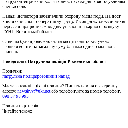
Патрульні затримали водія та двох пасажирів із застосуванням
спецзасобів.
Надалі інспектори забезпечили охорону місця події. На пост
викликали слідчо-оперативну групу. Ймовірних зловмисників
передали працівникам відділу управління карного розшуку
ГУНП Волинської області.
Слідчим було проведено огляд місця події та вилучено
грошові кошти на загальну суму близько одного мільйона
гривень.
Повідомляє Патрульна поліція Рівненської області
Позначки:
патрульна поліція
розбійний напад
Маєте важливі і цікаві новини? Пишіть нам на електронну
адресу:
newskvv@ukr.net
або телефонуйте за номер телефону
098 37 98 993
.
Новини партнерів:
Читайте також: