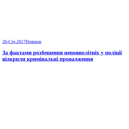
26-Січ-2017
Новини
За фактами розбещення неповнолітніх у поліції
відкрили кримінальні провадження