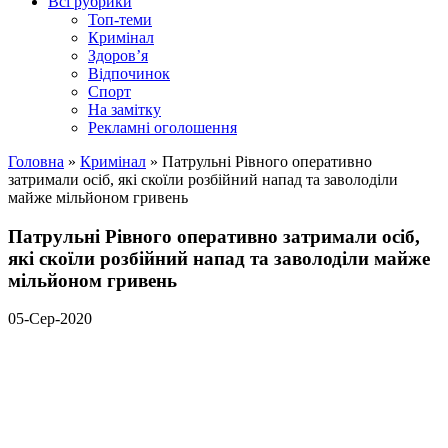
Всі рубрики
Топ-теми
Кримінал
Здоров’я
Відпочинок
Спорт
На замітку
Рекламні оголошення
Головна
»
Кримінал
»
Патрульні Рівного оперативно
затримали осіб, які скоїли розбійний напад та заволоділи
майже мільйоном гривень
Патрульні Рівного оперативно затримали осіб,
які скоїли розбійний напад та заволоділи майже
мільйоном гривень
05-Сер-2020