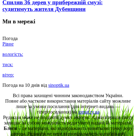
Спиляв 36 дерев у прибережній смузі:
судитимуть жителя Дубенщини
Ми в мережі
Погода
Рівне
вологість:
тиск:
вітер:
Погода на 10 днів від
sinoptik.ua
Всі права захищені чинним законодавством України.
Повне або часткове використання матеріалів сайту можливе
лише за умови посилання (для інтернет-видань —
гіперпосилання) на
tomat.rv.ua
Редакція може не поділяти думку авторів. Адміністрація сайту
залишає за собою можливість редагувати надані їй матеріали.
Блоги
– це матеріали, які відображають винятково точку зору
автора. Редакція не несе відповідальність за публікації