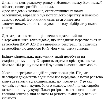
Днями, на центральному ринку в Нововолинську, Волинської
області, стався розбійний напад.
Двоє невідомих чоловіків, скориставшись газовим
балончиком, вирвали з рук потерпілого барсетку зі значною
сумою грошей. Волинянин намагався опиратись
зловмисникам, але ті, застосувавши силу, відібрали у нього
кошти.
Для затримання злочинців ввели оперативний план
“Перехоплення”. Було відомо, що нападники пересувалися на
автомобілі BMW 320 D на іноземній реєстрації та рухались
автомобільною дорогою Київ-Чоп у напрямку Львова.
Екіпаж рівненських патрульних, який перебував на
стаціонарному посту Опарипси, отримав орієнтування та
близько 10-ї ранку помітив й зупинив вказаний автомобіль.
У салоні перебували водій та двоє пасажирів. Під час
перевірки документів водій помітно нервував, а потім раптово
кинувся втікати від поліцейських до лісосмуги. У руках
чоловік тримав пакунок білого кольору, який під час спроби
втекти викинув у кущі. Пакет розірвався, а з нього випали
грошові кошти різної валюти та різного номіналу у великій
кількості.