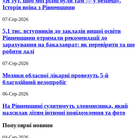
«Я тут, щоб мої рідні були там — у безпеці».
Історія воїна з Рівненщини
07-Сер-2026
5,1 тис. вступників до закладів вищої освіти
Рівненщини отримали рекомендації до
зарахування на бакалаврат: як перевірити та що
робити далі
07-Сер-2026
Медики обласної лікарні проведуть 5-й
благодійний велопробіг
06-Сер-2026
На Рівненщині судитимуть зловмисника, який
надсилав дітям інтимні повідомлення та фото
Популярні новини
04-Сер-2026