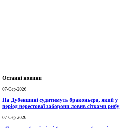
Останні новини
07-Сер-2026
На Дубенщині судитимуть браконьєра, який у
період нерестової заборони ловив сітками рибу
07-Сер-2026