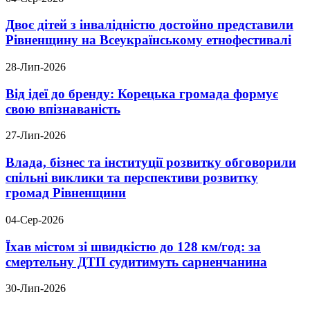
Двоє дітей з інвалідністю достойно представили
Рівненщину на Всеукраїнському етнофестивалі
28-Лип-2026
Від ідеї до бренду: Корецька громада формує
свою впізнаваність
27-Лип-2026
Влада, бізнес та інституції розвитку обговорили
спільні виклики та перспективи розвитку
громад Рівненщини
04-Сер-2026
Їхав містом зі швидкістю до 128 км/год: за
смертельну ДТП судитимуть сарненчанина
30-Лип-2026