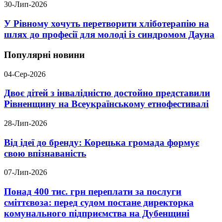
30-Лип-2026
У Рівному хочуть перетворити хліботерапію на
шлях до професії для молоді із синдромом Дауна
Популярні новини
04-Сер-2026
Двоє дітей з інвалідністю достойно представили
Рівненщину на Всеукраїнському етнофестивалі
28-Лип-2026
Від ідеї до бренду: Корецька громада формує
свою впізнаваність
07-Лип-2026
Понад 400 тис. грн переплати за послуги
сміттєвоза: перед судом постане директорка
комунального підприємства на Дубенщині