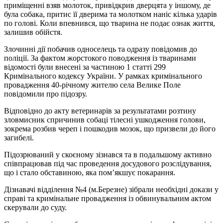
приміщенні взяв молоток, привідкрив дверцята у іншому, де
була собака, притис її дверима та молотком наніс кілька ударів
по голові. Коли впевнився, що тварина не подає ознак життя,
залишив обійстя.
Злочинні дії побачив односелець та одразу повідомив до
поліції. За фактом жорстокого поводження із тваринами
відомості були внесені за частиною 1 статті 299
Кримінального кодексу України. У рамках кримінального
провадження 40-річному жителю села Велике Поле
повідомили про підозру.
Відповідно до акту ветеринарів за результатами розтину
зловмисник спричинив собаці тілесні ушкодження голови,
зокрема розбив череп і пошкодив мозок, що призвели до його
загибелі.
Підозрюваний у скоєному зізнався та в подальшому активно
співпрацював під час проведення досудового розслідування,
що і стало обставиною, яка пом’якшує покарання.
Дізнавачі відділення №4 (м.Березне) зібрали необхідні докази у
справі та кримінальне провадження із обвинувальним актом
скерували до суду.