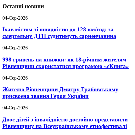
Останні новини
04-Сер-2026
Їхав містом зі швидкістю до 128 км/год: за
смертельну ДТП судитимуть сарненчанина
04-Сер-2026
998 гривень на книжки: як 18-річним жителям
Рівненщини скористатися програмою «єКнига»
04-Сер-2026
Жителю Рівненщини Дмитру Грабовському
присвоєно звання Героя України
04-Сер-2026
Двоє дітей з інвалідністю достойно представили
Рівненщину на Всеукраїнському етнофестивалі