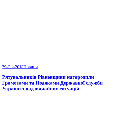
29-Січ-2018
Новини
Рятувальників Рівненщини нагородили
Грамотами та Подяками Державної служби
України з надзвичайних ситуацій