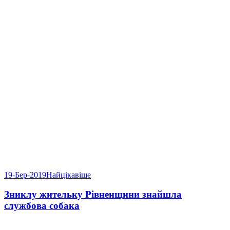
19-Бер-2019
Найцікавіше
Зниклу жительку Рівненщини знайшла
службова собака