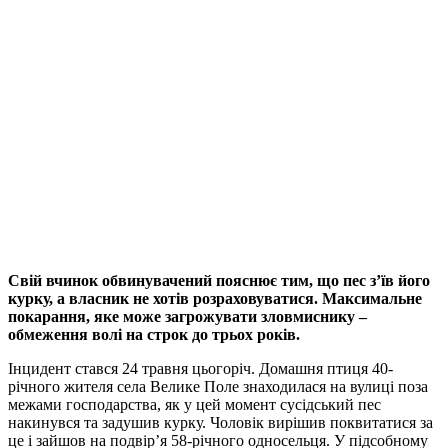
Свій вчинок обвинувачений пояснює тим, що пес з’їв його
курку, а власник не хотів розраховуватися. Максимальне
покарання, яке може загрожувати зловмиснику –
обмеження волі на строк до трьох років.
Інцидент стався 24 травня цьогоріч. Домашня птиця 40-
річного жителя села Велике Поле знаходилася на вулиці поза
межами господарства, як у цей момент сусідський пес
накинувся та задушив курку. Чоловік вирішив поквитатися за
це і зайшов на подвір’я 58-річного односельця. У підсобному