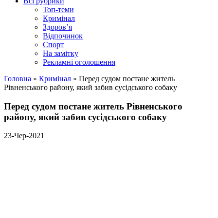
Всі рубрики
Топ-теми
Кримінал
Здоров’я
Відпочинок
Спорт
На замітку
Рекламні оголошення
Головна
»
Кримінал
»
Перед судом постане житель
Рівненського району, який забив сусідського собаку
Перед судом постане житель Рівненського
району, який забив сусідського собаку
23-Чер-2021