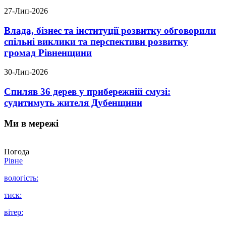
27-Лип-2026
Влада, бізнес та інституції розвитку обговорили
спільні виклики та перспективи розвитку
громад Рівненщини
30-Лип-2026
Спиляв 36 дерев у прибережній смузі:
судитимуть жителя Дубенщини
Ми в мережі
Погода
Рівне
вологість:
тиск:
вітер: