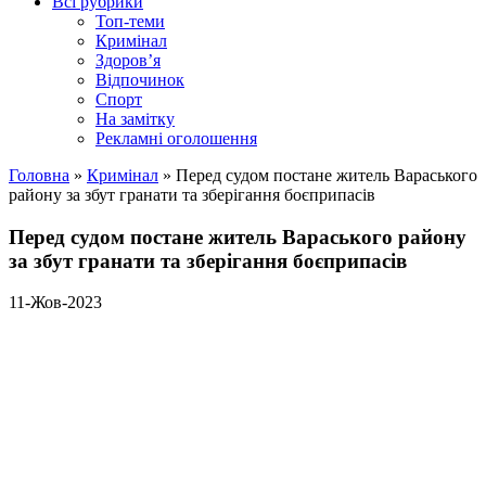
Всі рубрики
Топ-теми
Кримінал
Здоров’я
Відпочинок
Спорт
На замітку
Рекламні оголошення
Головна
»
Кримінал
»
Перед судом постане житель Вараського
району за збут гранати та зберігання боєприпасів
Перед судом постане житель Вараського району
за збут гранати та зберігання боєприпасів
11-Жов-2023