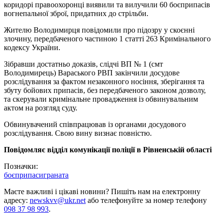
коридорі правоохоронці виявили та вилучили 60 боєприпасів
вогнепальної зброї, придатних до стрільби.
Жителю Володимирця повідомили про підозру у скоєнні
злочину, передбаченого частиною 1 статті 263 Кримінального
кодексу України.
Зібравши достатньо доказів, слідчі ВП № 1 (смт
Володимирець) Вараського РВП закінчили досудове
розслідування за фактом незаконного носіння, зберігання та
збуту бойових припасів, без передбаченого законом дозволу,
та скерували кримінальне провадження із обвинувальним
актом на розгляд суду.
Обвинувачений співпрацював із органами досудового
розслідування. Свою вину визнає повністю.
Повідомляє відділ комунікації поліції в Рівненській області
Позначки:
боєприпаси
граната
Маєте важливі і цікаві новини? Пишіть нам на електронну
адресу:
newskvv@ukr.net
або телефонуйте за номер телефону
098 37 98 993
.