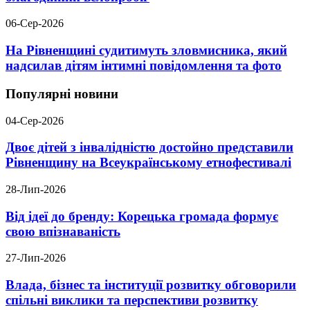
06-Сер-2026
На Рівненщині судитимуть зловмисника, який
надсилав дітям інтимні повідомлення та фото
Популярні новини
04-Сер-2026
Двоє дітей з інвалідністю достойно представили
Рівненщину на Всеукраїнському етнофестивалі
28-Лип-2026
Від ідеї до бренду: Корецька громада формує
свою впізнаваність
27-Лип-2026
Влада, бізнес та інституції розвитку обговорили
спільні виклики та перспективи розвитку