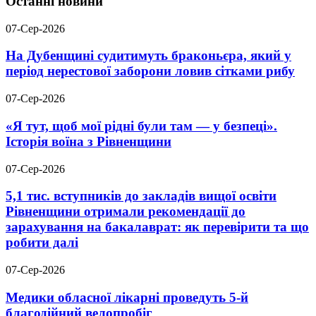
Останні новини
07-Сер-2026
На Дубенщині судитимуть браконьєра, який у
період нерестової заборони ловив сітками рибу
07-Сер-2026
«Я тут, щоб мої рідні були там — у безпеці».
Історія воїна з Рівненщини
07-Сер-2026
5,1 тис. вступників до закладів вищої освіти
Рівненщини отримали рекомендації до
зарахування на бакалаврат: як перевірити та що
робити далі
07-Сер-2026
Медики обласної лікарні проведуть 5-й
благодійний велопробіг