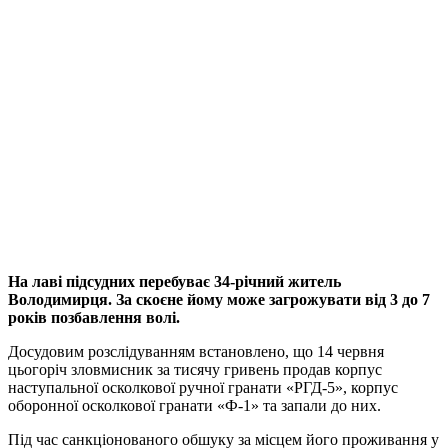
На лаві підсудних перебуває 34-річний житель
Володимирця. За скоєне йому може загрожувати від 3 до 7
років позбавлення волі.
Досудовим розслідуванням встановлено, що 14 червня
цьогоріч зловмисник за тисячу гривень продав корпус
наступальної осколкової ручної гранати «РГД-5», корпус
оборонної осколкової гранати «Ф-1» та запали до них.
Під час санкціонованого обшуку за місцем його проживання у