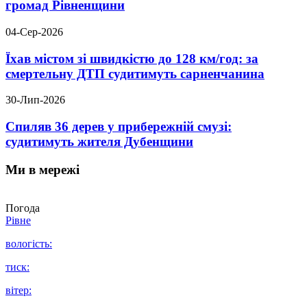
громад Рівненщини
04-Сер-2026
Їхав містом зі швидкістю до 128 км/год: за
смертельну ДТП судитимуть сарненчанина
30-Лип-2026
Спиляв 36 дерев у прибережній смузі:
судитимуть жителя Дубенщини
Ми в мережі
Погода
Рівне
вологість:
тиск:
вітер: