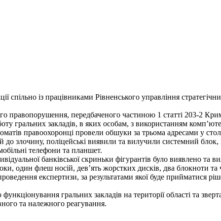
ції спільно із працівниками Рівненського управління стратегічн
го правопорушення, передбаченого частиною 1 статті 203-2 Кри
оботу гральних закладів, в яких особам, з використанням комп’ют
томатів правоохоронці провели обшуки за трьома адресами у стол
й до злочину, поліцейські виявили та вилучили системний блок, 
мобільні телефони та планшет.
ивідуальної банківської скриньки фігурантів було виявлено та в
ки, один флеш носій, дев’ять жорстких дисків, два блокноти та
 проведення експертизи, за результатами якої буде прийматися р
функціонування гральних закладів на території області та звер
вного та належного реагування.