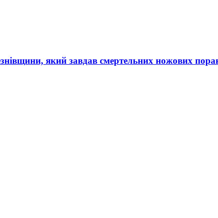
ерезнівщини, який завдав смертельних ножових пор