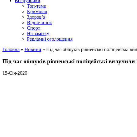
Всі рубрики
Топ-теми
Кримінал
Здоров’я
Відпочинок
Спорт
На замітку
Рекламні оголошення
Головна
»
Новини
»
Під час обшуків рівненські поліцейські ви
Під час обшуків рівненські поліцейські вилучили 
15-Січ-2020