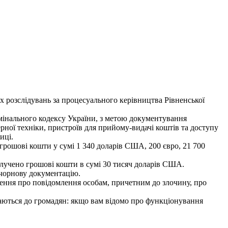
их розслідувань за процесуального керівництва Рівненської
мінального кодексу України, з метою документування
ерної техніки, пристроїв для прийому-видачі коштів та доступу
иці.
грошові кошти у сумі 1 340 доларів США, 200 євро, 21 700
илучено грошові кошти в сумі 30 тисяч доларів США.
 чорнову документацію.
ішення про повідомлення особам, причетним до злочину, про
таються до громадян: якщо вам відомо про функціонування