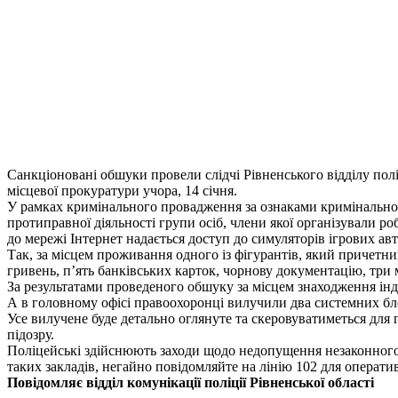
Санкціоновані обшуки провели слідчі Рівненського відділу полі
місцевої прокуратури учора, 14 січня.
У рамках кримінального провадження за ознаками кримінально
протиправної діяльності групи осіб, члени якої організували р
до мережі Інтернет надається доступ до симуляторів ігрових ав
Так, за місцем проживання одного із фігурантів, який причетни
гривень, п’ять банківських карток, чорнову документацію, три 
За результатами проведеного обшуку за місцем знаходження інд
А в головному офісі правоохоронці вилучили два системних бло
Усе вилучене буде детально оглянуте та скеровуватиметься для
підозру.
Поліцейські здійснюють заходи щодо недопущення незаконного 
таких закладів, негайно повідомляйте на лінію 102 для операти
Повідомляє відділ комунікації поліції Рівненської області