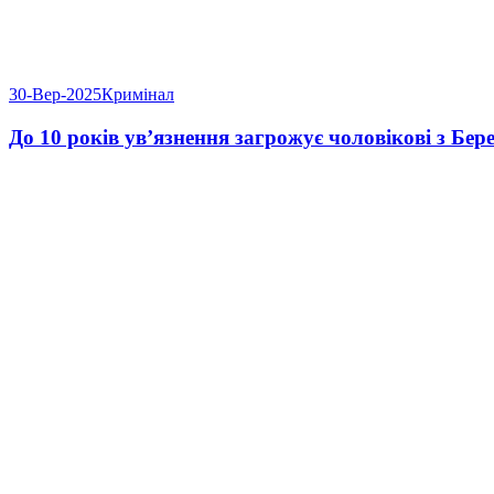
30-Вер-2025
Кримінал
До 10 років ув’язнення загрожує чоловікові з Б