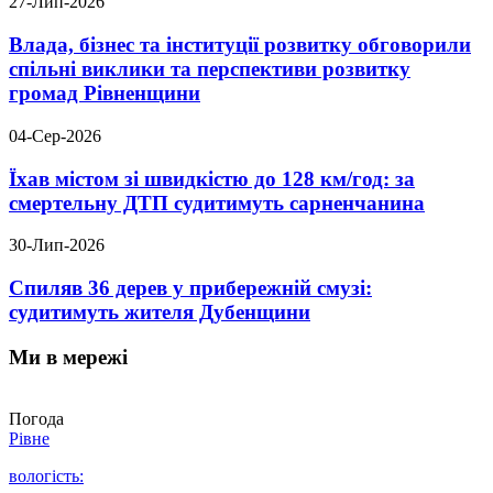
27-Лип-2026
Влада, бізнес та інституції розвитку обговорили
спільні виклики та перспективи розвитку
громад Рівненщини
04-Сер-2026
Їхав містом зі швидкістю до 128 км/год: за
смертельну ДТП судитимуть сарненчанина
30-Лип-2026
Спиляв 36 дерев у прибережній смузі:
судитимуть жителя Дубенщини
Ми в мережі
Погода
Рівне
вологість: