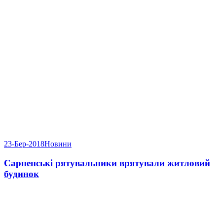
23-Бер-2018
Новини
Сарненські рятувальники врятували житловий
будинок