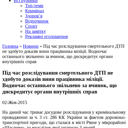
Всі рубрики
Топ-теми
Кримінал
Здоров’я
Відпочинок
Спорт
На замітку
Рекламні оголошення
Головна
»
Новини
»
Під час розслідування смертельного ДТП
не здобуто доказів вини працівника міліції. Водночас
останнього звільнено за вчинок, що дискредитує органи
внутрішніх справ
Під час розслідування смертельного ДТП не
здобуто доказів вини працівника міліції.
Водночас останнього звільнено за вчинок, що
дискредитує органи внутрішніх справ
02-Жов-2015
На даний час триває досудове розслідування у кримінальному
провадженні за ч. 3 ст. 286 КК України за фактом дорожньо-
транспортної пригоди, що сталася в місті Рівне у мікрорайоні
«Щасливе», та внаслідок якої загинуло 3 людей.