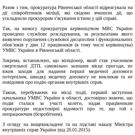
Разом з тим, прокуратура Рівненської області відреагувала на
дії співробітників міліції, які свідомо вчинили дії, що
ускладнили прокурорам зʼясування істини у цій справі.
Так, на вимогу прокуратури керівництвом МВС України
проведено службове розслідування, за результатами якого
виявлено порушення службової дисципліни і функціональних
обов’язків у діях 12 працівників (в тому числі керівництва)
УМВС України в Рівненській області.
Зокрема, встановлено, що міліціонер, який став учасником
смертельної ДТП, самовільно залишив місце пригоди, не
вжив заходів для надання першої медичної допомоги
потерпілим, швидку медичну допомогу не викликав та не
повідомив про подію органам внутрішніх справ.
Також, перебуваючи на місці події, перший заступник
начальника УМВС України в області, достовірно знаючи, що
подія сталася за участі колеги, надав працівникам
прокуратури недостовірні відомості про те, що той є
непрацюючим (безробітним).
З огляду на вищевикладене та на підставі наказу Міністра
внутрішніх справ України (від 20.01.2015):