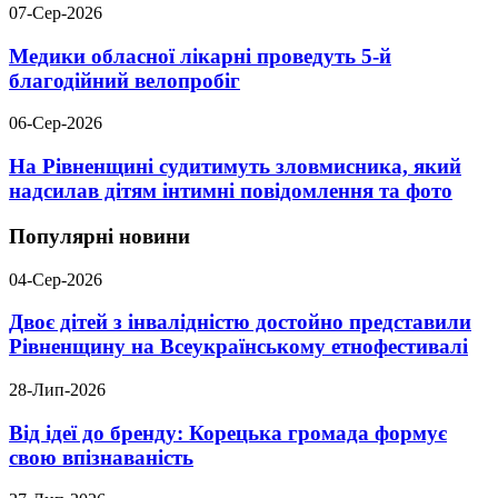
07-Сер-2026
Медики обласної лікарні проведуть 5-й
благодійний велопробіг
06-Сер-2026
На Рівненщині судитимуть зловмисника, який
надсилав дітям інтимні повідомлення та фото
Популярні новини
04-Сер-2026
Двоє дітей з інвалідністю достойно представили
Рівненщину на Всеукраїнському етнофестивалі
28-Лип-2026
Від ідеї до бренду: Корецька громада формує
свою впізнаваність