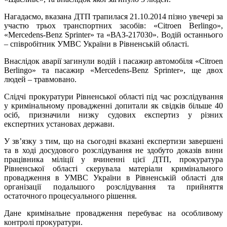
Нагадаємо, вказана ДТП трапилася 21.10.2014 пізно увечері за
участю трьох транспортних засобів: «Citroen Berlingo»,
«Mercedens-Benz Sprinter» та «ВАЗ-217030». Водій останнього
– співробітник УМВС України в Рівненській області.
Внаслідок аварії загинули водій і пасажир автомобіля «Citroen
Berlingo» та пасажир «Mercedens-Benz Sprinter», ще двох
людей – травмовано.
Слідчі прокуратури Рівненської області під час розслідування
у кримінальному провадженні допитали як свідків більше 40
осіб, призначили низку судових експертиз у різних
експертних установах держави.
У звʼязку з тим, що на сьогодні вказані експертизи завершені
та в ході досудового розслідування не здобуто доказів вини
працівника міліції у вчиненні цієї ДТП, прокуратура
Рівненської області скерувала матеріали кримінального
провадження в УМВС України в Рівненській області для
організації подальшого розслідування та прийняття
остаточного процесуального рішення.
Дане кримінальне провадження перебуває на особливому
контролі прокуратури.