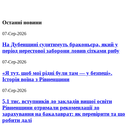
Останні новини
07-Сер-2026
На Дубенщині судитимуть браконьєра, який у
період нерестової заборони ловив сітками рибу
07-Сер-2026
«Я тут, щоб мої рідні були там — у безпеці».
Історія воїна з Рівненщини
07-Сер-2026
5,1 тис. вступників до закладів вищої освіти
Рівненщини отримали рекомендації до
зарахування на бакалаврат: як перевірити та що
робити далі