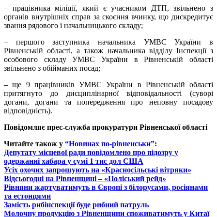
– працівника міліції, який є учасником ДТП, звільнено з
органів внутрішніх справ за скоєння вчинку, що дискредитує
звання рядового і начальницького складу;
– першого заступника начальника УМВС України в
Рівненській області, а також начальника відділу Інспекції з
особового складу УМВС України в Рівненській області
звільнено з обійманих посад;
– ще 9 працівників УМВС України в Рівненській області
притягнуто до дисциплінарної відповідальності (суворі
догани, догани та попередження про неповну посадову
відповідність).
Повідомляє прес-служба прокуратури Рівненської області
Читайте також у
“Новинах по-рівненськи”
:
Депутату місцевої ради повідомлено про підозру у
одержанні хабара у сумі 1 тис дол США
Усіх охочих запрошують на «Красносільські вітряки»
Відсьогодні на Рівненщині – «Поліський рейд»
Рівняни жартуватимуть в Європі з білорусами, росіянами
та естонцями
Замість рибінспекції буде рибний патруль
Молочну продукцію з Рівненщини споживатимуть у Китаї